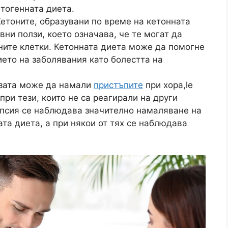
тогенната диета.
етоните, образувани по време на кетонната
вни ползи, което означава, че те могат да
ните клетки. Кетонната диета може да помогне
ето на заболявания като болестта на
зата може да намали
пристъпите
при хора,
le
при тези, които не са реагирали на други
епсия се наблюдава значително намаляване на
ата диета, а при някои от тях се наблюдава