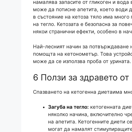
намалява запасите от гликоген и вода 
може да потисне апетита, което води 
в състояние на кетоза тяло има много 
на тегло
. Кетозата е безопасна за пов
някои странични ефекти, особено в нач
Най-лесният начин за потвърждаване на
помощта на кетонометър. Това устройс
може да се използва проба от урината.
6 Ползи за здравето от
Спазването на кетогенна диета
има мно
Загуба на тегло:
кетогенната дие
няколко начина, включително чр
на апетита. Кетогенните диети се
могат да намалят стимулиращите