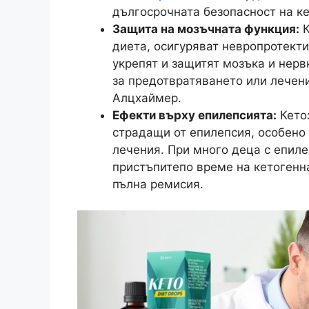
дългосрочната безопасност на ке
Защита на мозъчната функция:
К
диета, осигуряват невропротекти
укрепят и защитят мозъка и нерв
за предотвратяването или лечени
Алцхаймер.
Ефекти върху епилепсията
:
Кето
страдащи от епилепсия, особено 
лечения. При много деца с епил
пристъпите
по време на кетогенн
пълна ремисия.