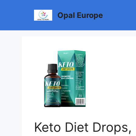
Към
съдържанието
Opal Europe
Keto Diet Drops