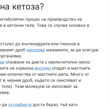
на кетоза?
метаболитен процес на производство на
 в кетонни тела. Това се случва основно в
остъпът до въглехидрати или глюкоза в
черният дроб
използва
мазнините, за да осигури
 организма.
ри
спазване на диета с изключително ниско
вата на хормона
инсулин
спадат и мастните
ми количества от мастните депа. Много от
т в черния дроб, където се окисляват и
тела). Тези молекули се използват за
изма.
е да
отслабнете
доста бързо, тъй като