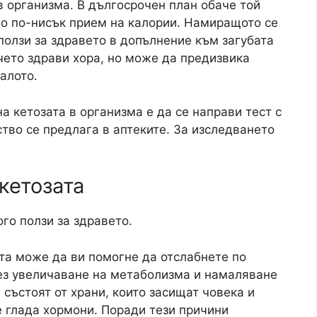
в организма. В дългосрочен план обаче той
до по-нисък прием на калории. Намиращото се
ползи за здравето в допълнение към загубата
ечето здрави хора, но може да предизвика
алото.
 кетозата в организма е да се направи тест с
тво се предлага в аптеките. За изследването
 кетозата
го ползи за здравето.
та може да ви помогне да отслабнете по
ез увеличаване на метаболизма и намаляване
 състоят от храни, които засищат човека и
 глада хормони. Поради тези причини