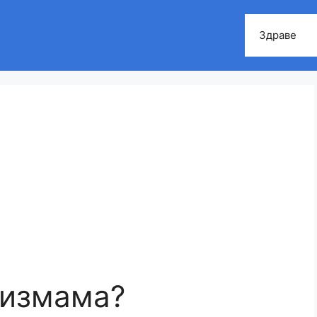
Здраве
, измама?