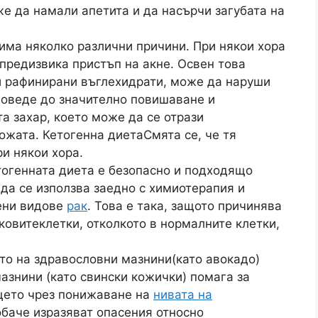
е да намали апетита и да насърчи загубата на
има няколко различни причини. При някои хора
предизвика пристъп на акне. Освен това
 и рафинирани въглехидрати, може да наруши
доведе до значително повишаване и
а захар, което може да се отрази
ожата. Кетогенна диета
Смята се, че тя
и някои хора.
тогенната диета е безопасно и подходящо
да се използва заедно с химиотерапия и
ени видове
рак
. Това е така, защото причинява
ковите
клетки, отколкото в нормалните клетки,
то на здравословни мазнини
(като авокадо)
азнини (като свински кожички) помага за
цето чрез понижаване на
нивата на
обаче изразяват опасения относно