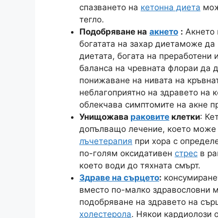
спазването на
кетонна диета
мож
тегло.
Подобряване на
акнето
:
Акнето
богатата на захар диета
може да 
диетата, богата на преработени
баланса на чревната флора
и да 
понижаване на нивата на кръвнат
неблагоприятно на здравето на к
облекчава симптомите на акне пр
Унищожава
раковите
клетки
: Ке
допълващо лечение, което може 
лъчетерапия
при хора с определ
по-голям оксидативен
стрес
в ра
което води до тяхната смърт.
Здраве на сърцето
:
консумиране
вместо по-малко здравословни м
подобряване на здравето на сър
холестерола
. Някои кардиолози 