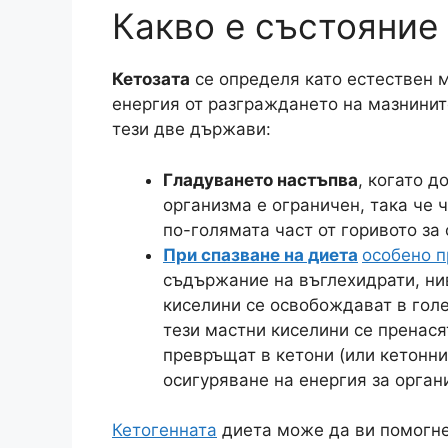
Какво е състояние 
Кетозата
се определя като естествен 
енергия от разграждането на мазнините
тези две държави:
Гладуването настъпва
, когато д
организма е ограничен, така че 
по-голямата част от горивото за
При спазване на диета
особено п
съдържание на въглехидрати, ни
киселини се освобождават в голе
тези мастни киселини се пренася
превръщат в кетони (или кетонни 
осигуряване на енергия за орган
Кетогенната
диета може да ви помогн