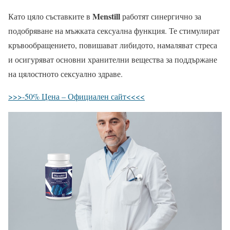
Menstill
Като цяло съставките в
работят синергично за
подобряване на мъжката сексуална функция. Те стимулират
кръвообращението, повишават либидото, намаляват стреса
и осигуряват основни хранителни вещества за поддържане
на цялостното сексуално здраве.
>>>-50% Цена – Официален сайт<<<<