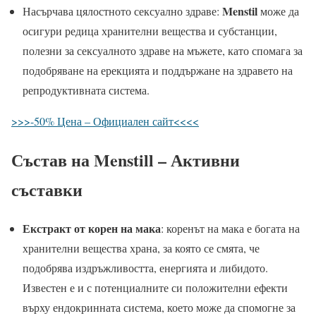
Menstil
Насърчава цялостното сексуално здраве:
може да
осигури редица хранителни вещества и субстанции,
полезни за сексуалното здраве на мъжете, като спомага за
подобряване на ерекцията и поддържане на здравето на
репродуктивната система.
>>>-50% Цена – Официален сайт<<<<
Състав на
Menstill
– Активни
съставки
Екстракт от корен на мака
: коренът на мака е богата на
хранителни вещества храна, за която се смята, че
подобрява издръжливостта, енергията и либидото.
Известен е и с потенциалните си положителни ефекти
върху ендокринната система, което може да спомогне за