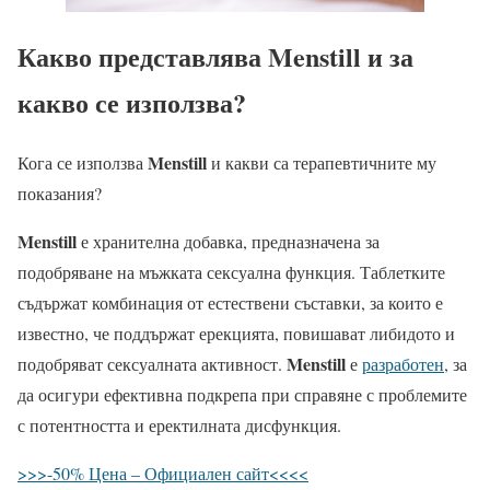
Какво представлява
Menstill
и за
какво се използва?
Menstill
Кога се използва
и какви са терапевтичните му
показания?
Menstill
е хранителна добавка, предназначена за
подобряване на мъжката сексуална функция. Таблетките
съдържат комбинация от естествени съставки, за които е
известно, че поддържат ерекцията, повишават либидото и
Menstill
подобряват сексуалната активност.
е
разработен
, за
да осигури ефективна подкрепа при справяне с проблемите
с потентността и еректилната дисфункция.
>>>-50% Цена – Официален сайт<<<<