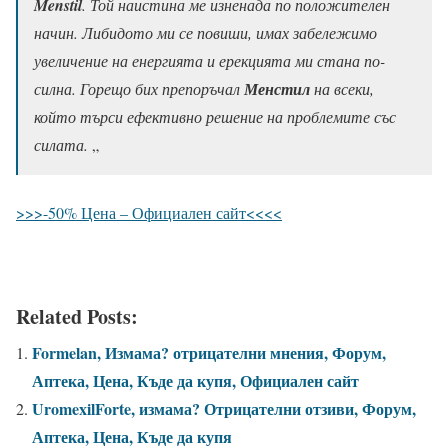
Menstil
. Той наистина ме изненада по положителен
начин. Либидото ми се повиши, имах забележимо
увеличение на енергията и ерекцията ми стана по-
силна. Горещо бих препоръчал
Менстил
на всеки,
който търси ефективно решение на проблемите със
силата.
„
>>>-50% Цена – Официален сайт<<<<
Related Posts:
Formelan, Измама? отрицателни мнения, Форум,
Аптека, Цена, Къде да купя, Официален сайт
UromexilForte, измама? Отрицателни отзиви, Форум,
Аптека, Цена, Къде да купя