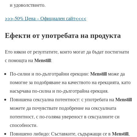
и удоволствието.
>>>-50% Цена – Официален сайт<<<<
Ефекти от употребата на продукта
Ето някои от резултатите, които могат да бъдат постигнати
Menstill
с помощта на
:
Menstill
По-силни и по-дълготрайни ерекции:
може да
помогне за подобряване на качеството на ерекцията, като
насърчава по-силна и по-дълготрайна ерекция.
Menstill
Повишена сексуална потентност: с употребата на
можете да почувствате подобрение на сексуалната
потентност, с по-голяма увереност в сексуалните си
способности.
Menstill
Повишено либидо: Съставките, съдържащи се в
,