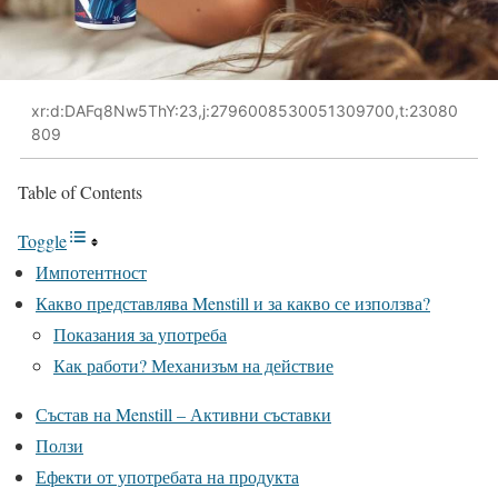
xr:d:DAFq8Nw5ThY:23,j:2796008530051309700,t:23080
809
Table of Contents
Toggle
Импотентност
Какво представлява Menstill и за какво се използва?
Показания за употреба
Как работи? Механизъм на действие
Състав на Menstill – Активни съставки
Ползи
Ефекти от употребата на продукта