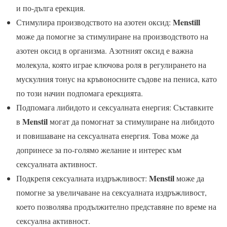
и по-дълга ерекция.
Menstill
Стимулира производството на азотен оксид:
може да помогне за стимулиране на производството на
азотен оксид в организма. Азотният оксид е важна
молекула, която играе ключова роля в регулирането на
мускулния тонус на кръвоносните съдове на пениса, като
по този начин подпомага ерекцията.
Подпомага либидото и сексуалната енергия: Съставките
Menstil
в
могат да помогнат за стимулиране на либидото
и повишаване на сексуалната енергия. Това може да
допринесе за по-голямо желание и интерес към
сексуалната активност.
Menstil
Подкрепя сексуалната издръжливост:
може да
помогне за увеличаване на сексуалната издръжливост,
което позволява продължително представяне по време на
сексуална активност.