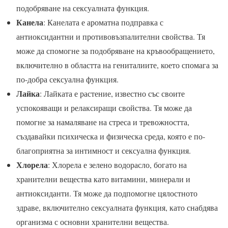
подобряване на сексуалната функция.
Канела
: Канелата е ароматна подправка с
антиоксидантни и противовъзпалителни свойства. Тя
може да спомогне за подобряване на кръвообращението,
включително в областта на гениталиите, което спомага за
по-добра сексуална функция.
Лайка
: Лайката е растение, известно със своите
успокояващи и релаксиращи свойства. Тя може да
помогне за намаляване на стреса и тревожността,
създавайки психическа и физическа среда, която е по-
благоприятна за интимност и сексуална функция.
Хлорела
: Хлорела е зелено водорасло, богато на
хранителни вещества като витамини, минерали и
антиоксиданти. Тя може да подпомогне цялостното
здраве, включително сексуалната функция, като снабдява
организма с основни хранителни вещества.