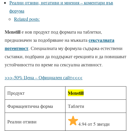
Реални отзиви, негативи и мнения – коментари във
форума
Related posts:
Menstill
е нов продукт под формата на таблетки,
сексуалната
предназначен за подобряване на мъжката
потентност
. Специалната му формула съдържа естествени
съставки, подбрани да поддържат ерекцията и да повишават
устойчивостта по време на сексуална активност.
>>>-50% Цена – Официален сайт<<<<
Menstill
Продукт
Фармацевтична форма
Таблети
Реални отзиви
4.94 от 5 звезди