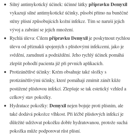
přípravku Demyxil
Silný antimykotický účinek: účinné látky
vykazují silné antimykotické účinky, působí přímo na buněčné
stěny plísní způsobujících kožní infekce. Tím se naruší jejich
vývoj a zabrání se jejich množení.
přípravku Demyxil
Rychlá úleva: Cílem
je poskytnout rychlou
úlevu od příznaků spojených s plísňovými infekcemi, jako je
svědění, zarudnutí a podráždění. Jeho rychlý účinek pomáhá
zlepšit pohodlí pacienta již při prvních aplikacích.
Protizánětlivé účinky: Krém obsahuje také složky s
protizánětlivými účinky, které pomáhají zmírnit zánět kůže
postižené plísňovou infekcí. Zlepšuje se tak estetický vzhled a
celkový stav pokožky.
Demyxil
Hydratace pokožky:
nejen bojuje proti plísním, ale
také dodává pokožce vlhkost. Při léčbě plísňových infekcí je
důležité udržovat pokožku dobře hydratovanou, protože suchá
pokožka může podporovat růst plísní.