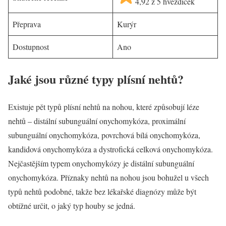
4,92 z 5 hvězdiček
Přeprava
Kurýr
Dostupnost
Ano
Jaké jsou různé typy plísní nehtů?
Existuje pět typů plísní nehtů na nohou, které způsobují léze
nehtů – distální subunguální onychomykóza, proximální
subunguální onychomykóza, povrchová bílá onychomykóza,
kandidová onychomykóza a dystrofická celková onychomykóza.
Nejčastějším typem onychomykózy je distální subunguální
onychomykóza. Příznaky nehtů na nohou jsou bohužel u všech
typů nehtů podobné, takže bez lékařské diagnózy může být
obtížné určit, o jaký typ houby se jedná.