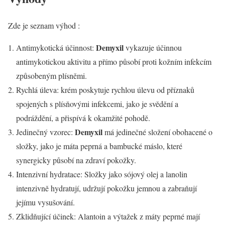
Zde je seznam výhod :
Demyxil
Antimykotická účinnost:
vykazuje účinnou
antimykotickou aktivitu a přímo působí proti kožním infekcím
způsobeným plísněmi.
Rychlá úleva: krém poskytuje rychlou úlevu od příznaků
spojených s plísňovými infekcemi, jako je svědění a
podráždění, a přispívá k okamžité pohodě.
Demyxil
Jedinečný vzorec:
má jedinečné složení obohacené o
složky, jako je máta peprná a bambucké máslo, které
synergicky působí na zdraví pokožky.
Intenzivní hydratace: Složky jako sójový olej a lanolin
intenzivně hydratují, udržují pokožku jemnou a zabraňují
jejímu vysušování.
Zklidňující účinek: Alantoin a výtažek z máty peprné mají