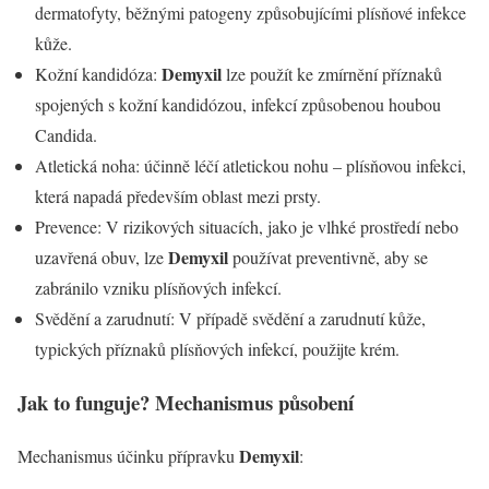
dermatofyty, běžnými patogeny způsobujícími plísňové infekce
kůže.
Demyxil
Kožní kandidóza:
lze použít ke zmírnění příznaků
spojených s kožní kandidózou, infekcí způsobenou houbou
Candida.
Atletická noha: účinně léčí atletickou nohu – plísňovou infekci,
která napadá především oblast mezi prsty.
Prevence: V rizikových situacích, jako je vlhké prostředí nebo
Demyxil
uzavřená obuv, lze
používat preventivně, aby se
zabránilo vzniku plísňových infekcí.
Svědění a zarudnutí: V případě svědění a zarudnutí kůže,
typických příznaků plísňových infekcí, použijte krém.
Jak to funguje? Mechanismus působení
Demyxil
Mechanismus účinku přípravku
: