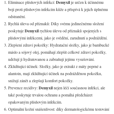
Demyxil
Eliminace plísňových infekcí:
je určen k účinnému
boji proti plísňovým infekcím kůže a přispívá k jejich úplnému
odstranění.
Rychlá úleva od příznaků: Díky svému jedinečnému složení
Demyxil
poskytuje
rychlou úlevu od příznaků spojených s
plísňovými infekcemi, jako je svědění, zarudnutí a podráždění.
Zlepšení zdraví pokožky: Hydratační složky, jako je bambucké
máslo a sójový olej, pomáhají zlepšit celkové zdraví pokožky,
udržují ji hydratovanou a zabraňují jejímu vysušování.
Zklidňující účinek: Složky, jako je extrakt z máty peprné a
alantoin, mají zklidňující účinek na podrážděnou pokožku,
snižují zánět a zlepšují komfort pokožky.
Demyxil
Prevence recidivy:
nejen léčí současnou infekci, ale
také poskytuje trvalou ochranu a pomáhá předcházet
opakovaným plísňovým infekcím.
Optimální kožní snášenlivost: díky dermatologickému testování