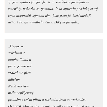
zaznamenala výrazné zlepšení: svědění a zarudnutí se
zmenšily, pokožka se zjemnila. Je to opravdu produkt, který
bych doporučil zejména těm, jako jsem já, kteří hledají
účinné řešení v průběhu času. Díky Softisenil!
„
„
Denně se
setkávám s
mnoha lidmi, a
proto je pro mě
vzhled mé pleti
důležitý.
Nedávno jsem
měla nepříjemný
problém s kožní plísní a rozhodla jsem se vyzkoušet
Demyxil
. Musím říct, že mě výsledky překvapily. Krém se