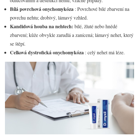
odlučováním a destrukcí nehtu; vzácné případy.
Bílá povrchová onychomykóza
: Povrchové bílé zbarvení na
povrchu nehtu; drobivý, lámavý vzhled.
Kandidová houba na nehtech:
bílé, žluté nebo hnědé
zbarvení; kůže obvykle zarudlá a zanícená; lámavý nehet, který
se štěpí.
Celková dystrofická onychomykóza
: celý nehet má léze.