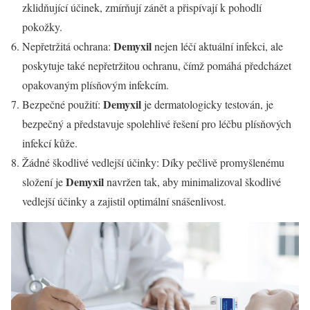
zklidňující účinek, zmírňují zánět a přispívají k pohodlí
pokožky.
Demyxil
Nepřetržitá ochrana:
nejen léčí aktuální infekci, ale
poskytuje také nepřetržitou ochranu, čímž pomáhá předcházet
opakovaným plísňovým infekcím.
Demyxil
Bezpečné použití:
je dermatologicky testován, je
bezpečný a představuje spolehlivé řešení pro léčbu plísňových
infekcí kůže.
Žádné škodlivé vedlejší účinky: Díky pečlivě promyšlenému
Demyxil
složení je
navržen tak, aby minimalizoval škodlivé
vedlejší účinky a zajistil optimální snášenlivost.