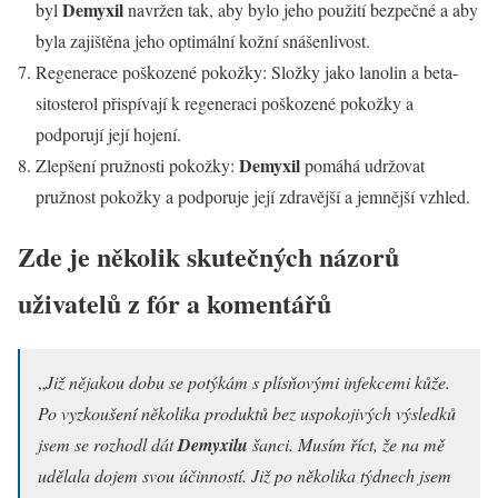
Demyxil
byl
navržen tak, aby bylo jeho použití bezpečné a aby
byla zajištěna jeho optimální kožní snášenlivost.
Regenerace poškozené pokožky: Složky jako lanolin a beta-
sitosterol přispívají k regeneraci poškozené pokožky a
podporují její hojení.
Demyxil
Zlepšení pružnosti pokožky:
pomáhá udržovat
pružnost pokožky a podporuje její zdravější a jemnější vzhled.
Zde je několik skutečných názorů
uživatelů z fór a komentářů
„
Již nějakou dobu se potýkám s plísňovými infekcemi kůže.
Po vyzkoušení několika produktů bez uspokojivých výsledků
jsem se rozhodl dát
Demyxilu
šanci. Musím říct, že na mě
udělala dojem svou účinností. Již po několika týdnech jsem