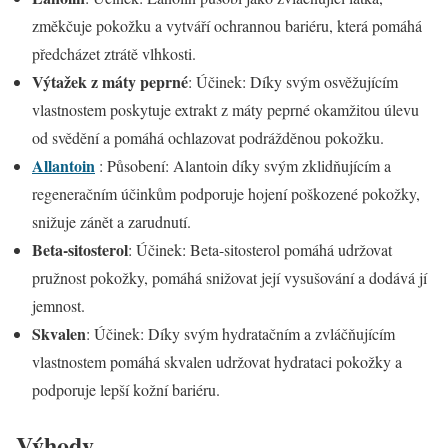
změkčuje pokožku a vytváří ochrannou bariéru, která pomáhá
předcházet ztrátě vlhkosti.
Výtažek z máty peprné
: Účinek: Díky svým osvěžujícím
vlastnostem poskytuje extrakt z máty peprné okamžitou úlevu
od svědění a pomáhá ochlazovat podrážděnou pokožku.
Allantoin
: Působení: Alantoin díky svým zklidňujícím a
regeneračním účinkům podporuje hojení poškozené pokožky,
snižuje zánět a zarudnutí.
Beta-sitosterol
: Účinek: Beta-sitosterol pomáhá udržovat
pružnost pokožky, pomáhá snižovat její vysušování a dodává jí
jemnost.
Skvalen
: Účinek: Díky svým hydratačním a zvláčňujícím
vlastnostem pomáhá skvalen udržovat hydrataci pokožky a
podporuje lepší kožní bariéru.
Výhody