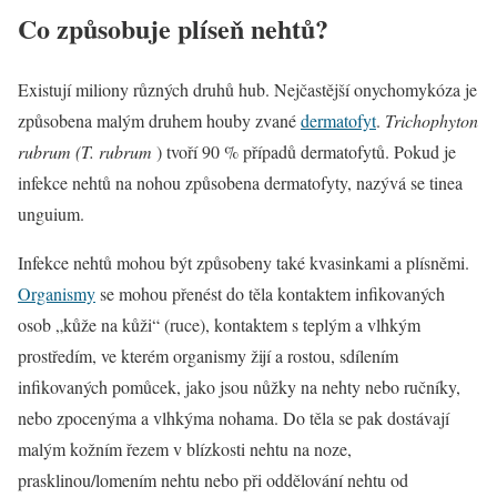
Co způsobuje plíseň nehtů?
Existují miliony různých druhů hub. Nejčastější onychomykóza je
způsobena malým druhem houby zvané
dermatofyt
.
Trichophyton
rubrum (T. rubrum
) tvoří 90 % případů dermatofytů. Pokud je
infekce nehtů na nohou způsobena dermatofyty, nazývá se tinea
unguium.
Infekce nehtů mohou být způsobeny také kvasinkami a plísněmi.
Organismy
se mohou přenést do těla kontaktem infikovaných
osob „kůže na kůži“ (ruce), kontaktem s teplým a vlhkým
prostředím, ve kterém organismy žijí a rostou, sdílením
infikovaných pomůcek, jako jsou nůžky na nehty nebo ručníky,
nebo zpocenýma a vlhkýma nohama. Do těla se pak dostávají
malým kožním řezem v blízkosti nehtu na noze,
prasklinou/lomením nehtu nebo při oddělování nehtu od