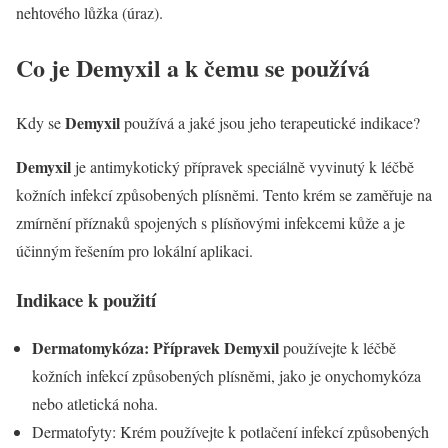
nehtového lůžka (úraz).
Co je
Demyxil
a k čemu se používá
Demyxil
Kdy se
používá a jaké jsou jeho terapeutické indikace?
Demyxil
je antimykotický přípravek speciálně vyvinutý k léčbě
kožních infekcí způsobených plísněmi. Tento krém se zaměřuje na
zmírnění příznaků spojených s plísňovými infekcemi kůže a je
účinným řešením pro lokální aplikaci.
Indikace k použití
Dermatomykóza: Přípravek Demyxil
používejte k léčbě
kožních infekcí způsobených plísněmi, jako je onychomykóza
nebo atletická noha.
Dermatofyty: Krém používejte k potlačení infekcí způsobených