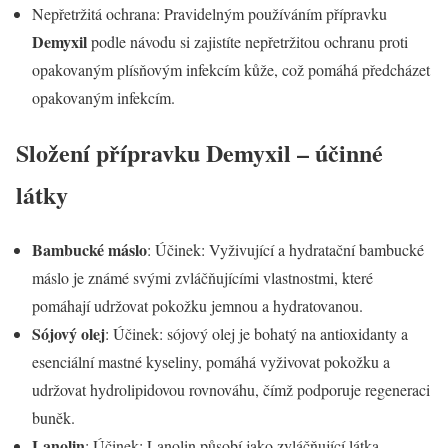
Nepřetržitá ochrana: Pravidelným používáním přípravku
Demyxil
podle návodu si zajistíte nepřetržitou ochranu proti
opakovaným plísňovým infekcím kůže, což pomáhá předcházet
opakovaným infekcím.
Složení přípravku
Demyxil
– účinné
látky
Bambucké máslo
: Účinek: Vyživující a hydratační bambucké
máslo je známé svými zvláčňujícími vlastnostmi, které
pomáhají udržovat pokožku jemnou a hydratovanou.
Sójový olej
: Účinek: sójový olej je bohatý na antioxidanty a
esenciální mastné kyseliny, pomáhá vyživovat pokožku a
udržovat hydrolipidovou rovnováhu, čímž podporuje regeneraci
buněk.
Lanolin
: Účinek: Lanolin působí jako zvláčňující látka,