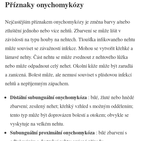
Příznaky onychomykózy
Nejčastějším příznakem onychomykózy je změna barvy a/nebo
ztluštění jednoho nebo více nehtů. Zbarvení se může lišit v
závislosti na typu houby na nehtech. Tloušťka infikovaného nehtu
může souviset se závažností infekce. Mohou se vytvořit křehké a
lámavé nehty. Část nehtu se může zvednout z nehtového lůžka
nebo může odpadnout celý nehet. Okolní kůže může být zarudlá
a zanícená. Bolest může, ale nemusí souviset s plísňovou infekcí
nehtů a nepříjemným zápachem.
Distální subunguální onychomykóza
: bílé, žluté nebo hnědé
zbarvení; zesílený nehet; křehký vzhled s možným oddělením;
tento typ může být doprovázen bolestí a otokem; obvykle se
vyskytuje na velkém nehtu.
Subunguální proximální onychomykóza
: bílé zbarvení s