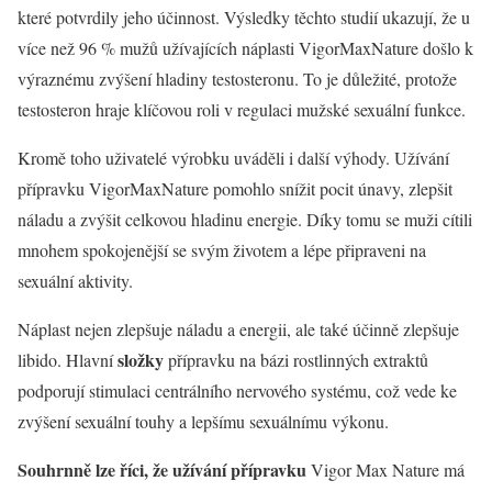
které potvrdily jeho účinnost. Výsledky těchto studií ukazují, že u
více než 96 % mužů užívajících náplasti VigorMaxNature došlo k
výraznému zvýšení hladiny testosteronu. To je důležité, protože
testosteron hraje klíčovou roli v regulaci mužské sexuální funkce.
Kromě toho uživatelé výrobku uváděli i další výhody. Užívání
přípravku VigorMaxNature pomohlo snížit pocit únavy, zlepšit
náladu a zvýšit celkovou hladinu energie. Díky tomu se muži cítili
mnohem spokojenější se svým životem a lépe připraveni na
sexuální aktivity.
Náplast nejen zlepšuje náladu a energii, ale také účinně zlepšuje
složky
libido. Hlavní
přípravku na bázi rostlinných extraktů
podporují stimulaci centrálního nervového systému, což vede ke
zvýšení sexuální touhy a lepšímu sexuálnímu výkonu.
Souhrnně lze říci, že užívání přípravku
Vigor Max Nature má