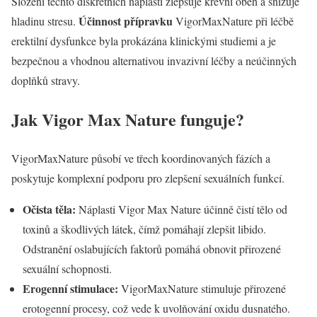
Složení těchto diskrétních náplastí zlepšuje krevní oběh a snižuje
Účinnost přípravku
hladinu stresu.
VigorMaxNature při léčbě
erektilní dysfunkce byla prokázána klinickými studiemi a je
bezpečnou a vhodnou alternativou invazivní léčby a neúčinných
doplňků stravy.
Jak Vigor Max Nature funguje?
VigorMaxNature působí ve třech koordinovaných fázích a
poskytuje komplexní podporu pro zlepšení sexuálních funkcí.
Očista těla:
Náplasti Vigor Max Nature účinně čistí tělo od
toxinů a škodlivých látek, čímž pomáhají zlepšit libido.
Odstranění oslabujících faktorů pomáhá obnovit přirozené
sexuální schopnosti.
Erogenní stimulace:
VigorMaxNature stimuluje přirozené
erotogenní procesy, což vede k uvolňování oxidu dusnatého.