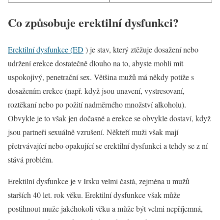
Co způsobuje erektilní dysfunkci?
Erektilní dysfunkce (ED
) je stav, který ztěžuje dosažení nebo
udržení erekce dostatečně dlouho na to, abyste mohli mít
uspokojivý, penetrační sex. Většina mužů má někdy potíže s
dosažením erekce (např. když jsou unavení, vystresovaní,
roztěkaní nebo po požití nadměrného množství alkoholu).
Obvykle je to však jen dočasné a erekce se obvykle dostaví, když
jsou partneři sexuálně vzrušení. Někteří muži však mají
přetrvávající nebo opakující se erektilní dysfunkci a tehdy se z ní
stává problém.
Erektilní dysfunkce je v Irsku velmi častá, zejména u mužů
starších 40 let. rok věku. Erektilní dysfunkce však může
postihnout muže jakéhokoli věku a může být velmi nepříjemná,