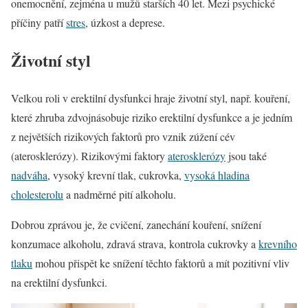
onemocnění, zejména u mužů starších 40 let. Mezi psychické
příčiny patří
stres
, úzkost a deprese.
Životní styl
Velkou roli v erektilní dysfunkci hraje životní styl, např. kouření,
které zhruba zdvojnásobuje riziko erektilní dysfunkce a je jedním
z největších rizikových faktorů pro vznik zúžení cév
(aterosklerózy). Rizikovými faktory
aterosklerózy
jsou také
nadváha
, vysoký krevní tlak, cukrovka,
vysoká hladina
cholesterolu
a nadměrné pití alkoholu.
Dobrou zprávou je, že cvičení, zanechání kouření, snížení
konzumace alkoholu, zdravá strava, kontrola cukrovky a
krevního
tlaku
mohou přispět ke snížení těchto faktorů a mít pozitivní vliv
na erektilní dysfunkci.