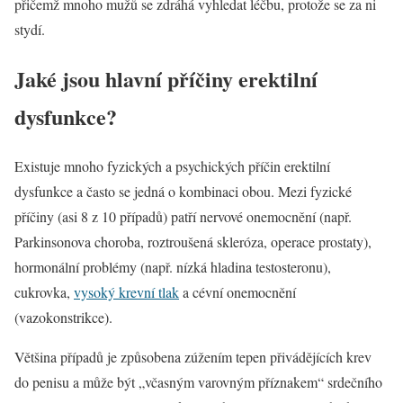
přičemž mnoho mužů se zdráhá vyhledat léčbu, protože se za ni
stydí.
Jaké jsou hlavní příčiny erektilní
dysfunkce?
Existuje mnoho fyzických a psychických příčin erektilní
dysfunkce a často se jedná o kombinaci obou. Mezi fyzické
příčiny (asi 8 z 10 případů) patří nervové onemocnění (např.
Parkinsonova choroba, roztroušená skleróza, operace prostaty),
hormonální problémy (např. nízká hladina testosteronu),
cukrovka,
vysoký krevní tlak
a cévní onemocnění
(vazokonstrikce).
Většina případů je způsobena zúžením tepen přivádějících krev
do penisu a může být „včasným varovným příznakem“ srdečního