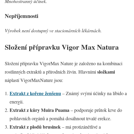
Mnohostranný účinek.
Nepříjemnosti
Výrobek není dostupný ve stacionárních lékárnách.
Složení přípravku Vigor Max Natura
Složení přípravku VigorMax Nature je založeno na kombinaci
složkami
rostlinných extraktů a přírodních živin. Hlavními
náplastí VigorMaxNature jsou:
Extrakt z kořene ženšenu
– Známý svými účinky na libido a
energii.
Extrakt z kůry Muira Puama
– podporuje průtok krve do
pohlavních orgánů a pomáhá dosáhnout trvalé erekce.
Extrakt z plodů brusinek
– má protizánětlivé a