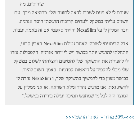
יצירתיים, מה
שגורם לי לא פעם לשכוח לדאוג לתזונה שלי. כתוצאה מכך, עם
השנים עליתי במשקל ולעתים קרובות הרגשתי חוסר אנרגיה.
חבר המליץ ​​לי על NexaSlim והייתי סקפטי אם זה באמת יעבוד.
אבל הופתעתי לטובה! לאחר נטילת NexaSlim באופן קבוע,
התחלתי להרגיש יותר בכושר ויש לי יותר אנרגיה. הקפסולות עזרו
לי להפחית את התשוקה שלי לחטיפים והצלחתי לשלוט במשקל
שלי מבלי להקפיד על דיאטות קפדניות. כאמן, חשוב להיות
בכושר מצוין כדי להמשיך בתשוקה שלך, ו-NexaSlim עזרה לי
להשיג זאת. אני מרגיש נהדר ומלא השראה, אז אני ממליץ על
המוצר הזה לכל מי שמחפש תמיכה יעילה בירידה במשקל."
>>>-50% מחיר – האתר הרשמי<<<