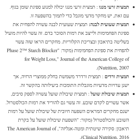
תמצית זרעי מנגו
: תמצית זרעי מנגו יכולה למנוע ספיגת שומן בגוף.
עם זאת, יש מחקר מדעי מוגבל כדי לתמוך בהשפעה זו.
תמצית שעועית לבנה:
תמצית שעועית לבנה עשויה להפחית את
ספיגת הפחמימות ולייצב את רמות הסוכר בדם. זה עשוי להיות מועיל
בשליטה בתיאבון ובצריכת הקלוריות. מחקרים הראו שזה עשוי
להפחית את ספיגת הפחמימות (מקור: "Phase 2™ Starch Blocker
for Weight Loss," Journal of the American College of
Nutrition, 2007).
תמצית ורדים
: תמצית ורדרד משמשת בחלק ממוצרי הרזיה, אך
ישנן עדויות מדעיות מוגבלות התומכות ביעילותה בהקשר זה.
תמצית שיבולת שועל
: תמצית שיבולת שועל עשויה לספק סיבים,
אשר עשויים לקדם שובע. זה עשוי גם להוריד את רמות הכולסטרול.
ישנם מחקרים המראים השפעה חיובית של שיבולת שועל על רמות
השובע והכולסטרול (מקור: "השפעת שיבולת שועל על בקרת
תיאבון: סקירה שיטתית ומטה-אנליזה", The American Journal of
Clinical Nutrition, 2016).