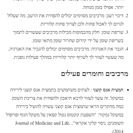
יותר, אפילו בזמן מנוחה.
דיכוי רעב: מרכיבים מסוימים יכולים להפחית את הרעב, מה שעלול
לגרום לך לאכול פחות ולכן לצרוך פחות קלוריות.
שריפת שומן: חלק מהכמוסות מכילות מרכיבים שעשויים לתמוך
בשריפת שומן על ידי קידום שחרור שומן מתאי שומן.
הגבר את האנרגיה: מרכיבים מסוימים יכולים להגביר את האנרגיה,
מה שעשוי לעזור לך לשרוף יותר קלוריות במהלך פעילות גופנית.
מרכיבים וחומרים פעילים
תמצית אגס קוצני
: לעתים משתמשים בתמצית אגס קוצני לירידה
במשקל. זה עשוי לעזור לדכא תיאבון ולהפחית את צריכת השומן.
כמה מחקרים הראו שתמצית אגס קוצני עשויה להועיל בירידה
במשקל (מקור: "השפעת קקטוס נטול קפאין על משקל הגוף ופרופיל
השומנים: ניסוי קליני אקראי", Journal of Medicine and Life,
2014).