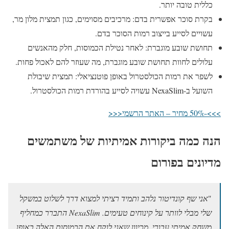
כללית טובה יותר.
בקרת סוכר אפשרית בדם: מרכיבים מסוימים, כגון תמצית מלון מר,
עשויים לסייע בייצוב רמות הסוכר בדם.
תחושת שובע מוגברת: לאחר נטילת הכמוסות, חלק מהאנשים
עלולים לחוות תחושת שובע מוגברת, מה שעוזר להם לאכול פחות.
לשפר את רמות הכולסטרול באופן פוטנציאלי: תמצית שיבולת
השועל ב-NexaSlim עשויה לסייע בהורדת רמות הכולסטרול.
>>>-50% מחיר – האתר הרשמי<<<
הנה כמה ביקורות אמיתיות של משתמשים
מדיונים בפורום
"
אני שף קונדיטור נלהב ותמיד רציתי למצוא דרך לשלוט במשקל
שלי מבלי לוותר על קינוחים טעימים. NexaSlim התברר כמחליף
משחק אמיתי עבורי. מכיוון שאני לוקח את הכמוסות האלה באופן