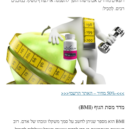
רופאים מודדים אם מישהו הופך להשמנה או לעודף משקל במובנים
רבים. לְהַכִיל:
>>>-50% מחיר – האתר הרשמי<<<
מדד מסת הגוף (BMI)
BMI הוא מספר שניתן לחשב על סמך משקלו וגובהו של אדם. רוב