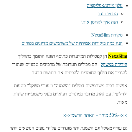
עלון מידע/אפליקציה
התוויות נגד
הנה איך לאחסן אותו
סקירת NexaSlim
הנה כמה ביקורות אמיתיות של משתמשים מדיונים בפורום
NexaSlim
הן קפסולות המיועדות כתוסף תזונה התומך בתהליך
הירידה במשקל
. הם מכילים תערובת של מרכיבים טבעיים שנועדו
להגביר את חילוף החומרים ולהפחית את תחושת הרעב.
אנשים רבים משתמשים במילים "השמנה" ו"עודף משקל" בטעות
ולחלופין. עם זאת, מדובר במונחים רפואיים בעלי משמעויות שונות
מאוד.
>>>-50% מחיר – האתר הרשמי<<<
גם עודף משקל וגם השמנת יתר מוגדרים על ידי גופים הנושאים יותר