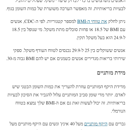
האנשים משתמשים בו כדי לבדוק שיעורי משקל שעלולים להוביל
לבעיות בריאותיות. זה מאפשר הערכה משוערת של כמות השומן בגוף.
ניתן לחלק
את טווחי ה-BMI
למספר קטגוריות. לפי ה-CDC, אנשים
עם BMI של 18.5 או פחות סובלים מתת משקל. מי שנופל בין 18.5
ל-24.9 הוא בעל משקל תקין.
אנשים ששוקלים בין 25 ל-29.9 נכנסים לטווח העודף משקל. ספקי
שירותי בריאות מגדירים אנשים כשמנים אם יש להם BMI גבוה מ-30.
מידת מותניים
מדידת היקף המותניים עוזרת להעריך את כמות השומן הבטני שיש
לאדם. יותר מדי שומן סביב המותניים עלול להגביר את הסיכון לבעיות
בריאותיות. זה יכול לעשות זאת גם אם ה-BMI שלך נמצא בטווח
הנורמלי.
גברים עם
היקף מותניים
מעל 40 אינץ' ונשים עם היקף מותניים מעל