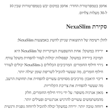
אחסן בטמפרטורת החדר: אחסן במקום יבש בטמפרטורות שבין 10
ל-30 מעלות צלזיוס.
סקירת NexaSlim
להלן רשימה של התוצאות שניתן להשיג באמצעות NexaSlim:
ירידה במשקל: אחת ההשפעות העיקריות של NexaSlim היא
תמיכה בירידה במשקל. קפסולות יכולות לעזור להפחית משקל עודף.
גירוי חילוף החומרים: המרכיבים הכלולים ב-NexaSlim יכולים לעורר
חילוף חומרים, מה שעשוי להוביל לשריפת שומן יעילה יותר.
דיכוי תיאבון: מרכיבים מסוימים עשויים להפחית את תחושת הרעב,
מה שעשוי להפחית את צריכת הקלוריות.
מאזן אנרגיה משופר: על ידי גירוי חילוף החומרים, חלק
מהמשתמשים עשויים להרגיש אנרגטיים ופעילים יותר.
רווחה טובה יותר: ירידה במשקל יכולה להוביל לרווחה גופנית ורגשית