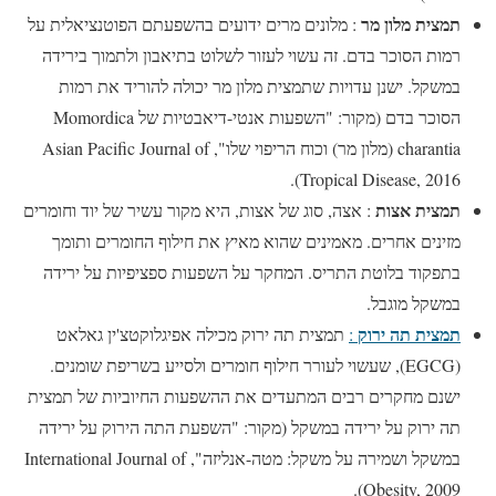
תמצית מלון מר
: מלונים מרים ידועים בהשפעתם הפוטנציאלית על
רמות הסוכר בדם. זה עשוי לעזור לשלוט בתיאבון ולתמוך בירידה
במשקל. ישנן עדויות שתמצית מלון מר יכולה להוריד את רמות
הסוכר בדם (מקור: "השפעות אנטי-דיאבטיות של Momordica
charantia (מלון מר) וכוח הריפוי שלו", Asian Pacific Journal of
Tropical Disease, 2016).
תמצית אצות
: אצה, סוג של אצות, היא מקור עשיר של יוד וחומרים
מזינים אחרים. מאמינים שהוא מאיץ את חילוף החומרים ותומך
בתפקוד בלוטת התריס. המחקר על השפעות ספציפיות על ירידה
במשקל מוגבל.
תמצית תה ירוק
:
תמצית תה ירוק מכילה אפיגלוקטצ'ין גאלאט
(EGCG), שעשוי לעורר חילוף חומרים ולסייע בשריפת שומנים.
ישנם מחקרים רבים המתעדים את ההשפעות החיוביות של תמצית
תה ירוק על ירידה במשקל (מקור: "השפעת התה הירוק על ירידה
במשקל ושמירה על משקל: מטה-אנליזה", International Journal of
Obesity, 2009).