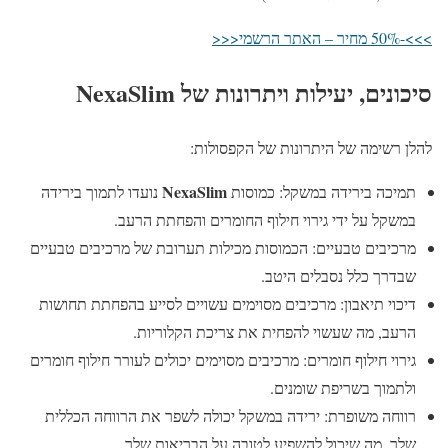
>>>-50% מחיר – האתר הרשמי<<<
סיכונים, יעילות ויתרונות של NexaSlim
להלן רשימה של היתרונות של הקפסולות:
NexaSlim
תמיכה בירידה במשקל: כמוסות
נועדו לתמוך בירידה
במשקל על ידי גירוי חילוף החומרים והפחתת הרעב.
מרכיבים טבעיים: הכמוסות מכילות תערובת של מרכיבים טבעיים
שבדרך כלל נסבלים היטב.
דיכוי תיאבון: מרכיבים מסוימים עשויים לסייע בהפחתת תחושות
הרעב, מה שעשוי להפחית את צריכת הקלוריות.
גירוי חילוף חומרים: מרכיבים מסוימים יכולים לעורר חילוף חומרים
ולתמוך בשריפת שומנים.
רווחה משופרת: ירידה במשקל יכולה לשפר את הרווחה הכללית
שלך, מה שיכול להשפיע לטובה על הבריאות שלך.