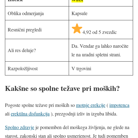
Oblika odmerjanja
Kapsule
Resnični pregledi
4,92 od 5 zvezdic
Da. Vendar ga lahko naročite
Ali res deluje?
le na uradni spletni strani.
Razpoložljivost
V trgovini
Kakšne so spolne težave pri moških?
Pogoste spolne težave pri moških so
motnje erekcije
(
impotenca
ali
erektilna disfunkcija
), prezgodnji izliv in izguba libida.
Spolno zdravje
je pomemben del moškega življenja, ne glede na
starost, zakonski stan ali spolno usmerjenost. Je tudi pomemben