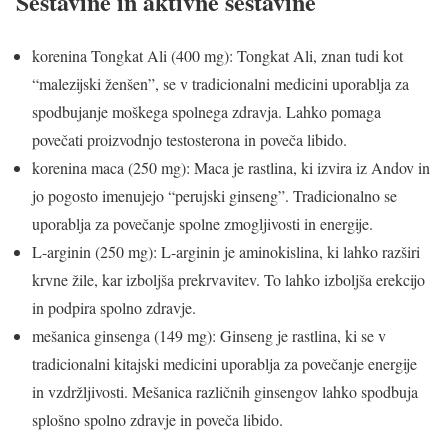
Sestavine in aktivne sestavine
korenina Tongkat Ali (400 mg): Tongkat Ali, znan tudi kot
“malezijski ženšen”, se v tradicionalni medicini uporablja za
spodbujanje moškega spolnega zdravja. Lahko pomaga
povečati proizvodnjo testosterona in poveča libido.
korenina maca (250 mg): Maca je rastlina, ki izvira iz Andov in
jo pogosto imenujejo “perujski ginseng”. Tradicionalno se
uporablja za povečanje spolne zmogljivosti in energije.
L-arginin (250 mg): L-arginin je aminokislina, ki lahko razširi
krvne žile, kar izboljša prekrvavitev. To lahko izboljša erekcijo
in podpira spolno zdravje.
mešanica ginsenga (149 mg): Ginseng je rastlina, ki se v
tradicionalni kitajski medicini uporablja za povečanje energije
in vzdržljivosti. Mešanica različnih ginsengov lahko spodbuja
splošno spolno zdravje in poveča libido.