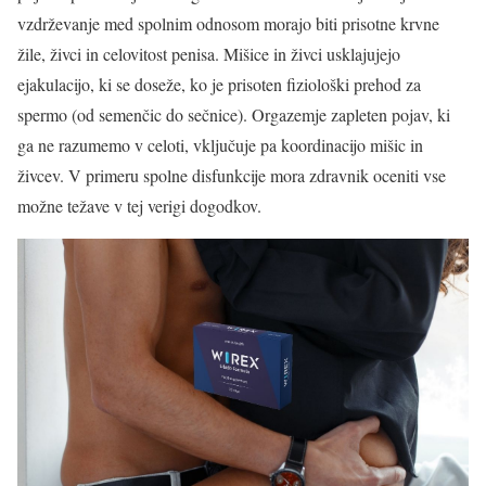
vzdrževanje med spolnim odnosom morajo biti prisotne krvne
žile, živci in celovitost penisa. Mišice in živci usklajujejo
ejakulacijo, ki se doseže, ko je prisoten fiziološki prehod za
spermo (od semenčic do sečnice). Orgazem
je zapleten pojav, ki
ga ne razumemo v celoti, vključuje pa koordinacijo mišic in
živcev. V primeru spolne disfunkcije mora zdravnik oceniti vse
možne težave v tej verigi dogodkov.