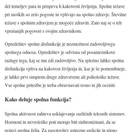
del temeljev para in prispeva h kakovosti življenja. Spolne težave
pri moških so zelo pogoste in vplivajo na spolno zdravje. Številne
težave s spolnim zdravjem je mogoče zdraviti. Zato naj se o teh
vprašanjih pogovori s svojim zdravnikom.
Opredelitev spolne disfunkcije je nezmožnost zadovoljivega
spolnega odnosa. Opredelitev je odvisna od posameznikove
razlage tega, kaj se mu zdi zadovoljivo. Na splošno lahko spolna
disfunkcija vpliva na kakovost življenja in, kar je še pomembneje,
je lahko prvi simptom druge zdravstvene ali psihološke težave.
Vse spolne pritožbe je treba obravnavati resno in jih oceniti.
Kako deluje spolna funkcija?
Spolna aktivnost zahteva usklajevanje različnih telesnih sistemov.
Hormoni in nevrološke poti morajo biti sinhronizirani, da se
pojavi spolna želja. Za zagotovitev ustrezne erekcije in njeno