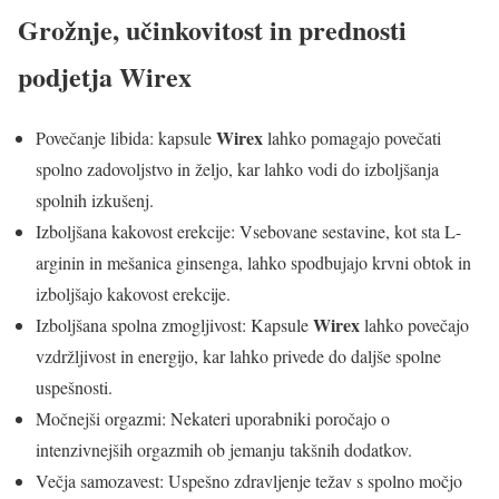
Grožnje, učinkovitost in prednosti
podjetja
Wirex
Wirex
Povečanje libida: kapsule
lahko pomagajo povečati
spolno zadovoljstvo in željo, kar lahko vodi do izboljšanja
spolnih izkušenj.
Izboljšana kakovost erekcije: Vsebovane sestavine, kot sta L-
arginin in mešanica ginsenga, lahko spodbujajo krvni obtok in
izboljšajo kakovost erekcije.
Wirex
Izboljšana spolna zmogljivost: Kapsule
lahko povečajo
vzdržljivost in energijo, kar lahko privede do daljše spolne
uspešnosti.
Močnejši orgazmi: Nekateri uporabniki poročajo o
intenzivnejših orgazmih ob jemanju takšnih dodatkov.
Večja samozavest: Uspešno zdravljenje težav s spolno močjo