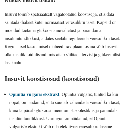
Insuvit toimib spetsiaalselt väljatöötatud koostisega, et aidata
säilitada diabeetikutel normaalset veresuhkru taset. Kapslid on
mõeldud toetama glükoosi ainevahetust ja parandama
insuliinitundlikkust, aidates seeläbi reguleerida veresuhkru taset.
Regulaarsel kasutamisel diabeedi raviplaani osana võib Insuvit
olla kasulik toidulisand, mis aitab säilitada tervist ja glükeemilist
tasakaalu.
Insuvit koostisosad (koostisosad)
Opuntia vulgaris ekstrakt
: Opuntia vulgaris, tuntud ka kui
nopal, on näidanud, et ta suudab vähendada veresuhkru taset,
kuna ta pärsib glükoosi imendumist soolestikus ja parandab
insuliinitundlikkust. Uuringud on näidanud, et Opuntia
vulgaris’e ekstrakt võib olla efektiivne veresuhkru taseme