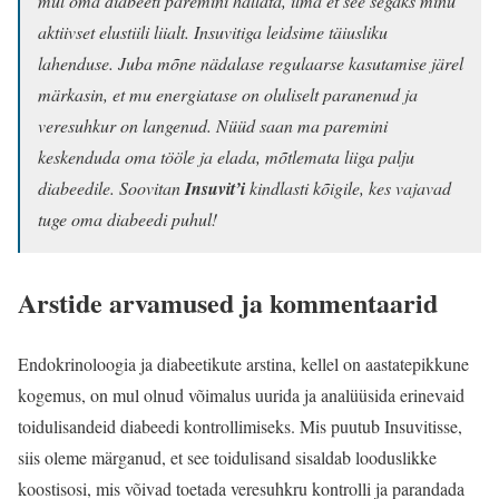
mul oma diabeeti paremini hallata, ilma et see segaks minu
aktiivset elustiili liialt. Insuvitiga leidsime täiusliku
lahenduse. Juba mõne nädalase regulaarse kasutamise järel
märkasin, et mu energiatase on oluliselt paranenud ja
veresuhkur on langenud. Nüüd saan ma paremini
keskenduda oma tööle ja elada, mõtlemata liiga palju
diabeedile. Soovitan
Insuvit’i
kindlasti kõigile, kes vajavad
tuge oma diabeedi puhul!
Arstide arvamused ja kommentaarid
Endokrinoloogia ja diabeetikute arstina, kellel on aastatepikkune
kogemus, on mul olnud võimalus uurida ja analüüsida erinevaid
toidulisandeid diabeedi kontrollimiseks. Mis puutub Insuvitisse,
siis oleme märganud, et see toidulisand sisaldab looduslikke
koostisosi, mis võivad toetada veresuhkru kontrolli ja parandada