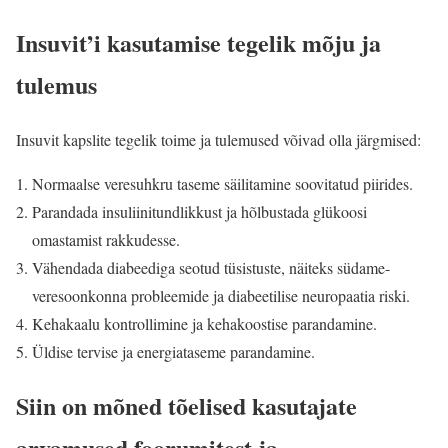
Insuvit’i kasutamise tegelik mõju ja
tulemus
Insuvit kapslite tegelik toime ja tulemused võivad olla järgmised:
Normaalse veresuhkru taseme säilitamine soovitatud piirides.
Parandada insuliinitundlikkust ja hõlbustada glükoosi
omastamist rakkudesse.
Vähendada diabeediga seotud tüsistuste, näiteks südame-
veresoonkonna probleemide ja diabeetilise neuropaatia riski.
Kehakaalu kontrollimine ja kehakoostise parandamine.
Üldise tervise ja energiataseme parandamine.
Siin on mõned tõelised kasutajate
arvamused foorumitest ja