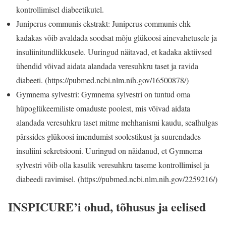
kontrollimisel diabeetikutel.
Juniperus communis ekstrakt: Juniperus communis ehk
kadakas võib avaldada soodsat mõju glükoosi ainevahetusele ja
insuliinitundlikkusele. Uuringud näitavad, et kadaka aktiivsed
ühendid võivad aidata alandada veresuhkru taset ja ravida
diabeeti. (https://pubmed.ncbi.nlm.nih.gov/16500878/)
Gymnema sylvestri: Gymnema sylvestri on tuntud oma
hüpoglükeemiliste omaduste poolest, mis võivad aidata
alandada veresuhkru taset mitme mehhanismi kaudu, sealhulgas
pärssides glükoosi imendumist soolestikust ja suurendades
insuliini sekretsiooni. Uuringud on näidanud, et Gymnema
sylvestri võib olla kasulik veresuhkru taseme kontrollimisel ja
diabeedi ravimisel. (https://pubmed.ncbi.nlm.nih.gov/2259216/)
INSPICURE’i ohud, tõhusus ja eelised