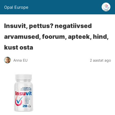
Opal Europe
Insuvit, pettus? negatiivsed
arvamused, foorum, apteek, hind,
kust osta
Anna EU
2 aastat ago