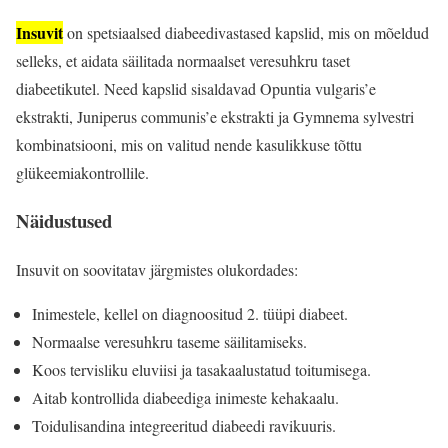
Insuvit
on spetsiaalsed diabeedivastased kapslid, mis on mõeldud
selleks, et aidata säilitada normaalset veresuhkru taset
diabeetikutel. Need kapslid sisaldavad Opuntia vulgaris’e
ekstrakti, Juniperus communis’e ekstrakti ja Gymnema sylvestri
kombinatsiooni, mis on valitud nende kasulikkuse tõttu
glükeemiakontrollile.
Näidustused
Insuvit on soovitatav järgmistes olukordades:
Inimestele, kellel on diagnoositud 2. tüüpi diabeet.
Normaalse veresuhkru taseme säilitamiseks.
Koos tervisliku eluviisi ja tasakaalustatud toitumisega.
Aitab kontrollida diabeediga inimeste kehakaalu.
Toidulisandina integreeritud diabeedi ravikuuris.