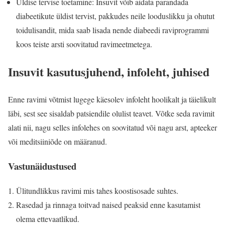
Üldise tervise toetamine: Insuvit võib aidata parandada
diabeetikute üldist tervist, pakkudes neile looduslikku ja ohutut
toidulisandit, mida saab lisada nende diabeedi raviprogrammi
koos teiste arsti soovitatud ravimeetmetega.
Insuvit kasutusjuhend, infoleht, juhised
Enne ravimi võtmist lugege käesolev infoleht hoolikalt ja täielikult
läbi, sest see sisaldab patsiendile olulist teavet. Võtke seda ravimit
alati nii, nagu selles infolehes on soovitatud või nagu arst, apteeker
või meditsiiniõde on määranud.
Vastunäidustused
Ülitundlikkus ravimi mis tahes koostisosade suhtes.
Rasedad ja rinnaga toitvad naised peaksid enne kasutamist
olema ettevaatlikud.