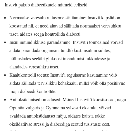
Insuvit pakub diabeetikutele mitmeid eeliseid:
Normaalse veresuhkru taseme säilitamine: Insuvit kapslid on
koostatud nii, et need aitavad säilitada normaalset veresuhkru
taset, aidates seega kontrollida diabeeti.
Insuliinitundlikkuse parandamine: Insuvit’i toimeained võivad
aidata parandada organismi tundlikkust insuliini suhtes,
hõlbustades seeläbi glükoosi imendumist rakkudesse ja
alandades veresuhkru taset.
Kaalukontrolli toetus: Insuvit’i regulaarne kasutamine võib
aidata säilitada tervislikku kehakaalu, millel võib olla positiivne
mõju diabeedi kontrollile.
Antioksüdantsed omadused: Mõned Insuvit’i koostisosad, nagu
Opuntia vulgaris ja Gymnema sylvestri ekstrakt, võivad
avaldada antioksüdantset mõju, aidates kaitsta rakke
oksüdatiivse stressi ja diabeediga seotud tüsistuste eest.