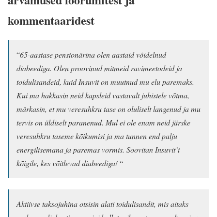
kommentaaridest
“
65-aastase pensionärina olen aastaid võidelnud
diabeediga. Olen proovinud mitmeid ravimeetodeid ja
toidulisandeid, kuid Insuvit on muutnud mu elu paremaks.
Kui ma hakkasin neid kapsleid vastavalt juhistele võtma,
märkasin, et mu veresuhkru tase on oluliselt langenud ja mu
tervis on üldiselt paranenud. Mul ei ole enam neid järske
veresuhkru taseme kõikumisi ja ma tunnen end palju
energilisemana ja paremas vormis. Soovitan Insuvit’i
kõigile, kes võitlevad diabeediga!
“
Aktiivse taksojuhina otsisin alati toidulisandit, mis aitaks