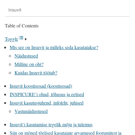
Insuvit
Table of Contents
Toggle
Mis see on Insuvit ja milleks seda kasutatakse?
Näidustused
Milline on oht?
Kuidas Insuvit töötab?
Insuvit koostisosad (koostisosad)
INSPICURE’i ohud, tõhusus ja eelised
Insuvit kasutusjuhend, infoleht, juhised
Vastunäidustused
Insuvit’i kasutamise tegelik mõju ja tulemus
Siin on mõned tõelised kasutajate arvamused foorumitest ja