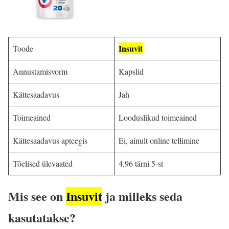
Insuvit
Toode
Annustamisvorm
Kapslid
Kättesaadavus
Jah
Toimeained
Looduslikud toimeained
Kättesaadavus apteegis
Ei, ainult online tellimine
Tõelised ülevaated
4,96 tärni 5-st
Mis see on
Insuvit
ja milleks seda
kasutatakse?