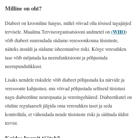
Milline on oht?
Diabeet on krooniline haigus, millel võivad olla tõsised tagajärjed
(WHO
tervisele. Maailma Terviseorganisatsiooni andmetel on
)
võib diabeet suurendada südame-veresoonkonna tüsistuste,
näiteks insuldi ja südame isheemiatõve riski. Kõrge veresuhkru
tase võib mõjutada ka neerufunktsiooni ja põhjustada
neerupuudulikkust.
Lisaks nendele riskidele võib diabeet põhjustada ka närvide ja
veresoonte kahjustusi, mis võivad põhjustada selliseid tüsistusi
nagu diabeetiline neuropaatia ja vereringehäired. Diabeetikutel on
oluline regulaarselt jälgida oma veresuhkru taset ja seda
kontrollida, et vähendada nende tüsistuste riski ja säilitada üldist
tervist.
Kuidas Insuvit töötab?