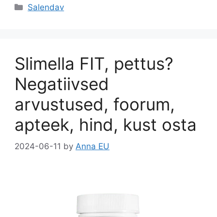
c
st
ai
ar
Categories
Salendav
e
o
l
e
b
d
o
o
Slimella FIT, pettus?
o
n
k
Negatiivsed
arvustused, foorum,
apteek, hind, kust osta
2024-06-11
by
Anna EU