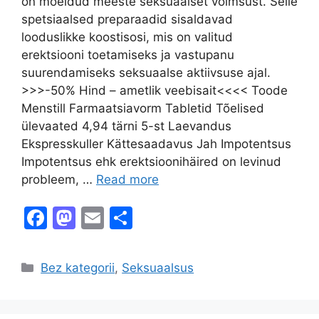
on mõeldud meeste seksuaalset võimsust. Selle
spetsiaalsed preparaadid sisaldavad
looduslikke koostisosi, mis on valitud
erektsiooni toetamiseks ja vastupanu
suurendamiseks seksuaalse aktiivsuse ajal.
>>>-50% Hind – ametlik veebisait<<<< Toode
Menstill Farmaatsiavorm Tabletid Tõelised
ülevaated 4,94 tärni 5-st Laevandus
Ekspresskuller Kättesaadavus Jah Impotentsus
Impotentsus ehk erektsioonihäired on levinud
probleem, …
Read more
F
M
E
S
a
a
m
h
c
st
ai
ar
Categories
Bez kategorii
,
Seksuaalsus
e
o
l
e
b
d