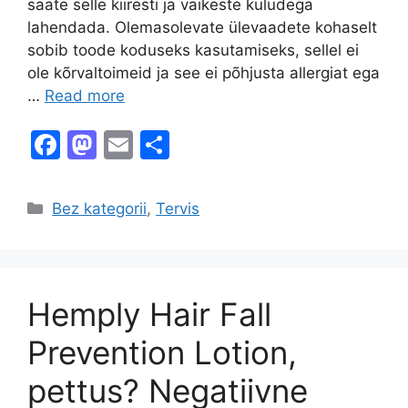
saate selle kiiresti ja väikeste kuludega
lahendada. Olemasolevate ülevaadete kohaselt
sobib toode koduseks kasutamiseks, sellel ei
ole kõrvaltoimeid ja see ei põhjusta allergiat ega
…
Read more
F
M
E
S
a
a
m
h
c
st
ai
ar
Categories
Bez kategorii
,
Tervis
e
o
l
e
b
d
o
o
Hemply Hair Fall
o
n
k
Prevention Lotion,
pettus? Negatiivne