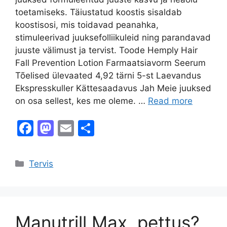
toetamiseks. Täiustatud koostis sisaldab
koostisosi, mis toidavad peanahka,
stimuleerivad juuksefolliikuleid ning parandavad
juuste välimust ja tervist. Toode Hemply Hair
Fall Prevention Lotion Farmaatsiavorm Seerum
Tõelised ülevaated 4,92 tärni 5-st Laevandus
Ekspresskuller Kättesaadavus Jah Meie juuksed
on osa sellest, kes me oleme. …
Read more
F
M
E
S
a
a
m
h
c
st
ai
ar
Categories
Tervis
e
o
l
e
b
d
o
o
Manutrill Max, pettus?
o
n