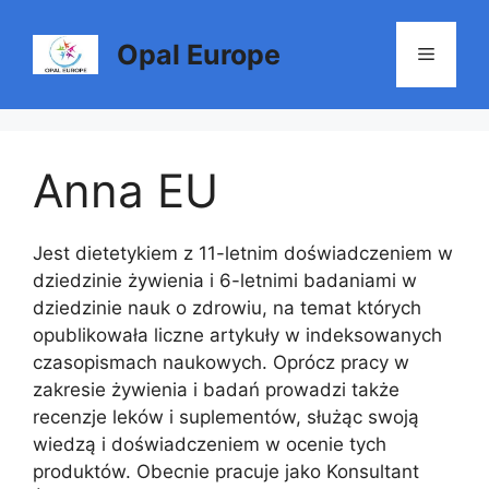
Skip
to
Opal Europe
Menu
content
Anna EU
Jest dietetykiem z 11-letnim doświadczeniem w
dziedzinie żywienia i 6-letnimi badaniami w
dziedzinie nauk o zdrowiu, na temat których
opublikowała liczne artykuły w indeksowanych
czasopismach naukowych. Oprócz pracy w
zakresie żywienia i badań prowadzi także
recenzje leków i suplementów, służąc swoją
wiedzą i doświadczeniem w ocenie tych
produktów. Obecnie pracuje jako Konsultant