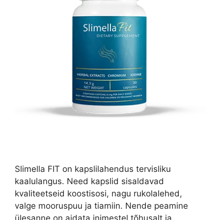
Slimella FIT on kapslilahendus tervisliku
kaalulangus. Need kapslid sisaldavad
kvaliteetseid koostisosi, nagu rukolalehed,
valge mooruspuu ja tiamiin. Nende peamine
ülesanne on aidata inimestel tõhusalt ja