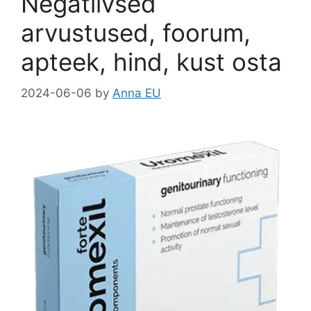
k
Negatiivsed
arvustused, foorum,
apteek, hind, kust osta
2024-06-06
by
Anna EU