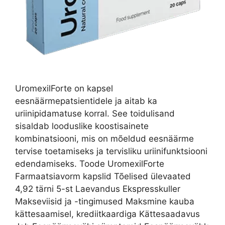
UromexilForte on kapsel
eesnäärmepatsientidele ja aitab ka
uriinipidamatuse korral. See toidulisand
sisaldab looduslike koostisainete
kombinatsiooni, mis on mõeldud eesnäärme
tervise toetamiseks ja tervisliku uriinifunktsiooni
edendamiseks. Toode UromexilForte
Farmaatsiavorm kapslid Tõelised ülevaated
4,92 tärni 5-st Laevandus Ekspresskuller
Makseviisid ja -tingimused Maksmine kauba
kättesaamisel, krediitkaardiga Kättesaadavus