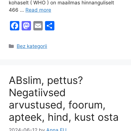
kohaselt ( WHO ) on maailmas hinnanguliselt
466 …
Read more
F
M
E
S
a
a
m
h
c
st
ai
ar
Categories
Bez kategorii
e
o
l
e
b
d
o
o
ABslim, pettus?
o
n
k
Negatiivsed
arvustused, foorum,
apteek, hind, kust osta
2024-06-12
by
Anna EU