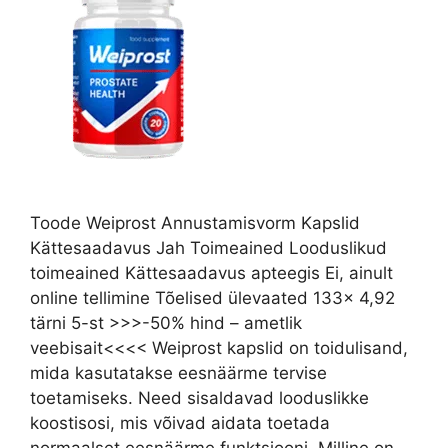
Toode Weiprost Annustamisvorm Kapslid
Kättesaadavus Jah Toimeained Looduslikud
toimeained Kättesaadavus apteegis Ei, ainult
online tellimine Tõelised ülevaated 133x 4,92
tärni 5-st >>>-50% hind – ametlik
veebisait<<<< Weiprost kapslid on toidulisand,
mida kasutatakse eesnäärme tervise
toetamiseks. Need sisaldavad looduslikke
koostisosi, mis võivad aidata toetada
normaalset eesnäärme funktsiooni. Milline on