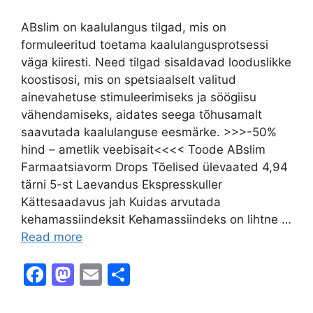
ABslim on kaalulangus tilgad, mis on
formuleeritud toetama kaalulangusprotsessi
väga kiiresti. Need tilgad sisaldavad looduslikke
koostisosi, mis on spetsiaalselt valitud
ainevahetuse stimuleerimiseks ja söögiisu
vähendamiseks, aidates seega tõhusamalt
saavutada kaalulanguse eesmärke. >>>-50%
hind – ametlik veebisait<<<< Toode ABslim
Farmaatsiavorm Drops Tõelised ülevaated 4,94
tärni 5-st Laevandus Ekspresskuller
Kättesaadavus jah Kuidas arvutada
kehamassiindeksit Kehamassiindeks on lihtne …
Read more
F
M
E
S
a
a
m
h