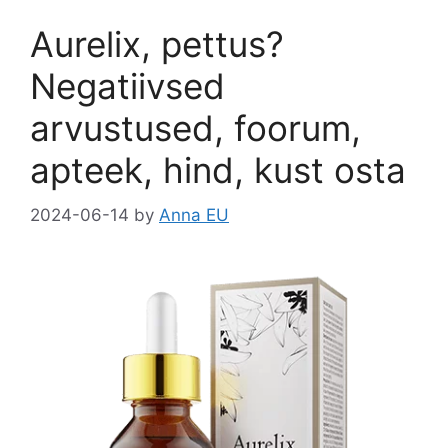
o
o
Aurelix, pettus?
o
n
k
Negatiivsed
arvustused, foorum,
apteek, hind, kust osta
2024-06-14
by
Anna EU