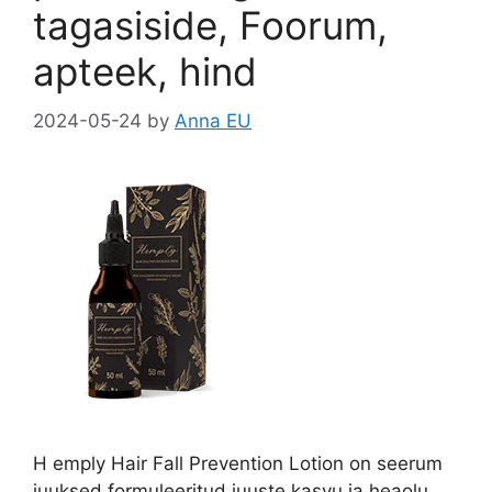
tagasiside, Foorum,
apteek, hind
2024-05-24
by
Anna EU
H emply Hair Fall Prevention Lotion on seerum
juuksed formuleeritud juuste kasvu ja heaolu