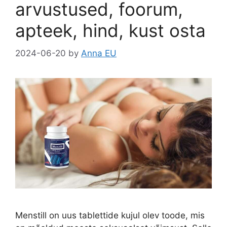
arvustused, foorum,
apteek, hind, kust osta
2024-06-20
by
Anna EU
Menstill on uus tablettide kujul olev toode, mis