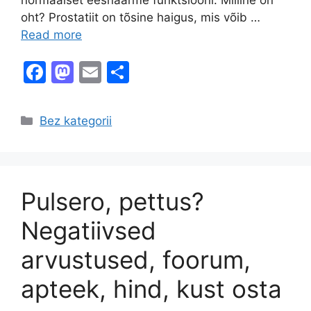
oht? Prostatiit on tõsine haigus, mis võib …
Read more
F
M
E
S
a
a
m
h
c
st
ai
ar
Categories
Bez kategorii
e
o
l
e
b
d
o
o
Pulsero, pettus?
o
n
k
Negatiivsed
arvustused, foorum,
apteek, hind, kust osta