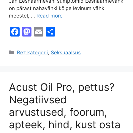
Jah Eesnäärmevähi sümptomid Eesnäärmevähk
on pärast nahavähki kõige levinum vähk
meestel, …
Read more
F
M
E
S
a
a
m
h
c
st
ai
ar
Categories
Bez kategorii
,
Seksuaalsus
e
o
l
e
b
d
o
o
Acust Oil Pro, pettus?
o
n
k
Negatiivsed
arvustused, foorum,
apteek, hind, kust osta