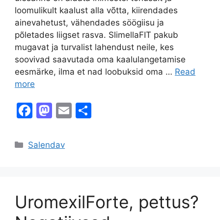
loomulikult kaalust alla võtta, kiirendades
ainevahetust, vähendades söögiisu ja
põletades liigset rasva. SlimellaFIT pakub
mugavat ja turvalist lahendust neile, kes
soovivad saavutada oma kaalulangetamise
eesmärke, ilma et nad loobuksid oma …
Read
more
F
M
E
S
a
a
m
h
c
st
ai
ar
Categories
Salendav
e
o
l
e
b
d
o
o
UromexilForte, pettus?
o
n