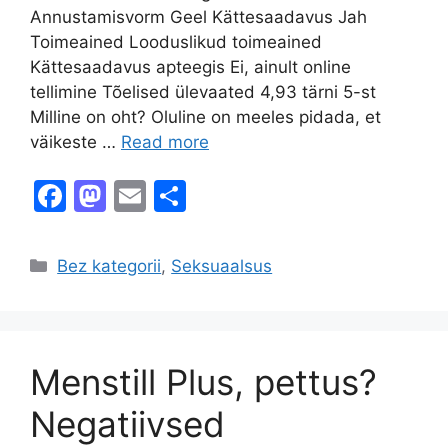
Annustamisvorm Geel Kättesaadavus Jah
Toimeained Looduslikud toimeained
Kättesaadavus apteegis Ei, ainult online
tellimine Tõelised ülevaated 4,93 tärni 5-st
Milline on oht? Oluline on meeles pidada, et
väikeste …
Read more
F
M
E
S
a
a
m
h
c
st
ai
ar
Categories
Bez kategorii
,
Seksuaalsus
e
o
l
e
b
d
o
o
Menstill Plus, pettus?
o
n
k
Negatiivsed