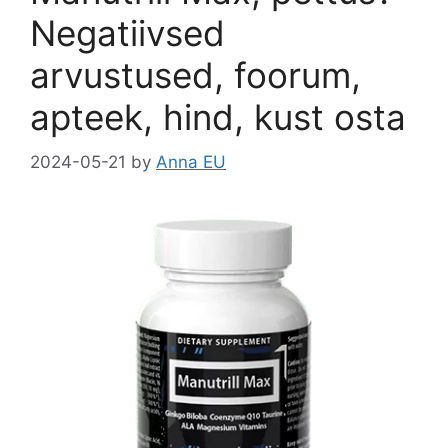
k
Negatiivsed
arvustused, foorum,
apteek, hind, kust osta
2024-05-21
by
Anna EU