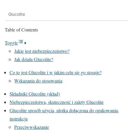
Glucolite
Table of Contents
Toggle
Jakie jest niebezpieczeństwo?
Jak działa Glucolite?
Co to jest Glucolite i w jakim celu się go stosuje?
Wskazania do stosowania
Składniki Glucolite (skład)
Niebezpieczeństwa, skuteczność i zalety Glucolite
Glucolite sposób użycia, ulotka dołączona do opakowania,
instrukcja
Przeciwwskazanie