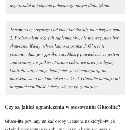
tego produktu i chętnie polecam go innym diabetykom.
„
Jestem na emeryturze i od kilku lat choruję na cukrzycę typu
2. Próbowałem różnych suplementów, ale nie wszystkie były
skuteczne. Kiedy usłyszałam o kapsułkach Glucolite
postanowiłam je wypróbować. Muszę powiedzieć, że jestem
zadowolony z wyników. Poziom cukru we krwi jest lepiej
kontrolowany i mogę lepiej cieszyć się emeryturą, nie
martwiąc się o poziom cukru we krwi. Glucolite pomaga mi
utrzymać stabilność i cieszę się, że go znalazłem.
Czy są jakieś ograniczenia w stosowaniu
Glucolite
?
Gluco-lite
powinny unikać osoby uczulone na którykolwiek
składnik preparatu oraz kobiety w ciąży i karmiące piersią.