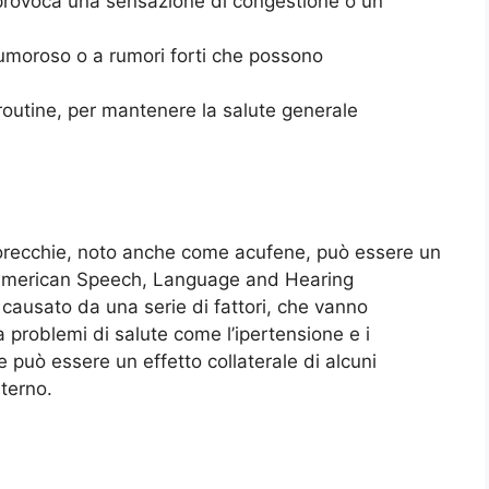
provoca una sensazione di congestione o un
umoroso o a rumori forti che possono
 routine, per mantenere la salute generale
e orecchie, noto anche come acufene, può essere un
l’American Speech, Language and Hearing
causato da una serie di fattori, che vanno
a problemi di salute come l’ipertensione e i
ene può essere un effetto collaterale di alcuni
nterno.