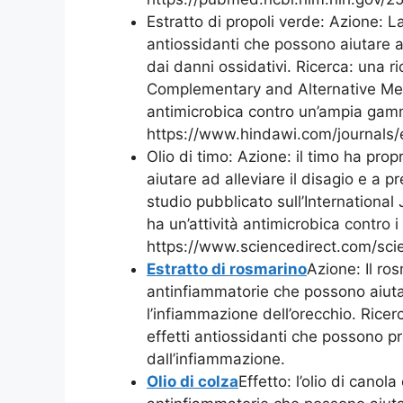
Estratto di propoli verde: Azione: L
antiossidanti che possono aiutare a
dai danni ossidativi. Ricerca: una 
Complementary and Alternative Medi
antimicrobica contro un’ampia gamma
https://www.hindawi.com/journals
Olio di timo: Azione: il timo ha pro
aiutare ad alleviare il disagio e a pr
studio pubblicato sull’International
ha un’attività antimicrobica contro i
https://www.sciencedirect.com/sci
Estratto di rosmarino
Azione: Il ro
antinfiammatorie che possono aiutar
l’infiammazione dell’orecchio. Ricer
effetti antiossidanti che possono p
dall’infiammazione.
Olio di colza
Effetto: l’olio di canol