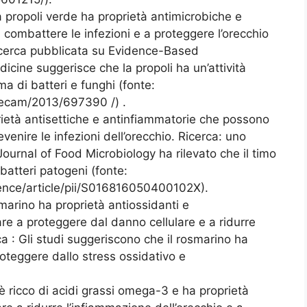
a propoli verde ha proprietà antimicrobiche e
 combattere le infezioni e a proteggere l’orecchio
ricerca pubblicata su Evidence-Based
cine suggerisce che la propoli ha un’attività
 di batteri e funghi (fonte:
/ecam/2013/697390 /) .
prietà antisettiche e antinfiammatorie che possono
evenire le infezioni dell’orecchio. Ricerca: uno
 Journal of Food Microbiology ha rilevato che il timo
 batteri patogeni (fonte:
ence/article/pii/S016816050400102X).
smarino ha proprietà antiossidanti e
e a proteggere dal danno cellulare e a ridurre
ca : Gli studi suggeriscono che il rosmarino ha
roteggere dallo stress ossidativo e
a è ricco di acidi grassi omega-3 e ha proprietà