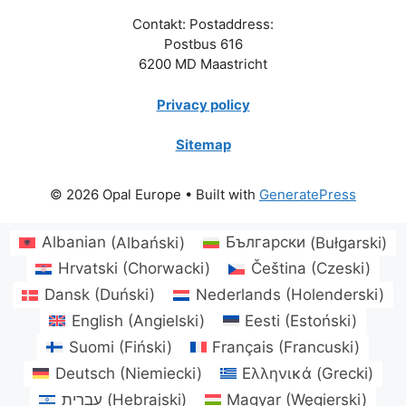
Contakt: Postaddress:
Postbus 616
6200 MD Maastricht
Privacy policy
Sitemap
© 2026 Opal Europe
• Built with
GeneratePress
Albanian
(
Albański
)
Български
(
Bułgarski
)
Hrvatski
(
Chorwacki
)
Čeština
(
Czeski
)
Dansk
(
Duński
)
Nederlands
(
Holenderski
)
English
(
Angielski
)
Eesti
(
Estoński
)
Suomi
(
Fiński
)
Français
(
Francuski
)
Deutsch
(
Niemiecki
)
Ελληνικά
(
Grecki
)
עברית
(
Hebrajski
)
Magyar
(
Węgierski
)