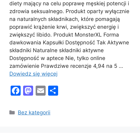
diety mający na celu poprawę męskiej potencji i
zdrowia seksualnego. Produkt oparty wyłącznie
na naturalnych składnikach, które pomagają
poprawić krążenie krwi, zwiększyć energię i
zwiększyć libido. Produkt MonsterXL Forma
dawkowania Kapsułki Dostępność Tak Aktywne
składniki Naturalne składniki aktywne
Dostępność w aptece Nie, tylko online
zamówienie Prawdziwe recenzje 4,94 na 5 …
Dowiedz się więcej
F
M
E
S
a
a
m
h
c
st
ai
ar
Kategorie
Bez kategorii
e
o
l
e
b
d