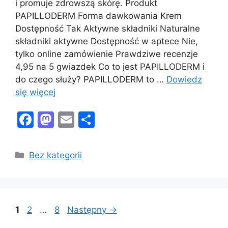
i promuje zdrowszą skórę. Produkt
PAPILLODERM Forma dawkowania Krem
Dostępność Tak Aktywne składniki Naturalne
składniki aktywne Dostępność w aptece Nie,
tylko online zamówienie Prawdziwe recenzje
4,95 na 5 gwiazdek Co to jest PAPILLODERM i
do czego służy? PAPILLODERM to …
Dowiedz
się więcej
F
M
E
S
a
a
m
h
c
st
ai
ar
Kategorie
Bez kategorii
e
o
l
e
b
d
o
o
Page
Page
Page
1
2
…
8
Następny
→
o
n