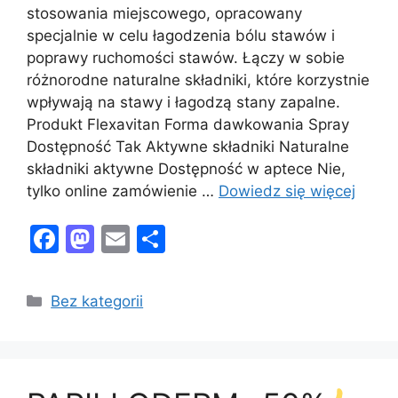
stosowania miejscowego, opracowany
specjalnie w celu łagodzenia bólu stawów i
poprawy ruchomości stawów. Łączy w sobie
różnorodne naturalne składniki, które korzystnie
wpływają na stawy i łagodzą stany zapalne.
Produkt Flexavitan Forma dawkowania Spray
Dostępność Tak Aktywne składniki Naturalne
składniki aktywne Dostępność w aptece Nie,
tylko online zamówienie …
Dowiedz się więcej
F
M
E
S
a
a
m
h
c
st
ai
ar
Kategorie
Bez kategorii
e
o
l
e
b
d
o
o