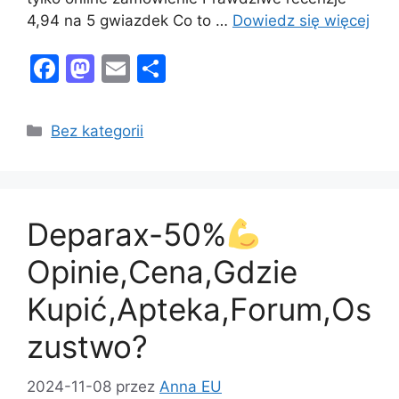
4,94 na 5 gwiazdek Co to …
Dowiedz się więcej
F
M
E
S
a
a
m
h
c
st
ai
ar
Kategorie
Bez kategorii
e
o
l
e
b
d
o
o
Deparax-50%
o
n
k
Opinie,Cena,Gdzie
Kupić,Apteka,Forum,Os
zustwo?
2024-11-08
przez
Anna EU