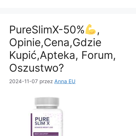
e
o
l
e
b
d
o
o
PureSlimX-50%
,
o
n
k
Opinie,Cena,Gdzie
Kupić,Apteka, Forum,
Oszustwo?
2024-11-07
przez
Anna EU