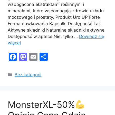
wzbogacona ekstraktami roślinnymi i
minerałami, które wspomagają zdrowie układu
moczowego i prostaty. Produkt Uro UP Forte
Forma dawkowania Kapsułki Dostępność Tak
Aktywne składniki Naturalne składniki aktywne
Dostępność w aptece Nie, tylko …
Dowiedz się
więcej
F
M
E
S
a
a
m
h
c
st
ai
ar
Kategorie
Bez kategorii
e
o
l
e
b
d
o
o
MonsterXL-50%
o
n
k