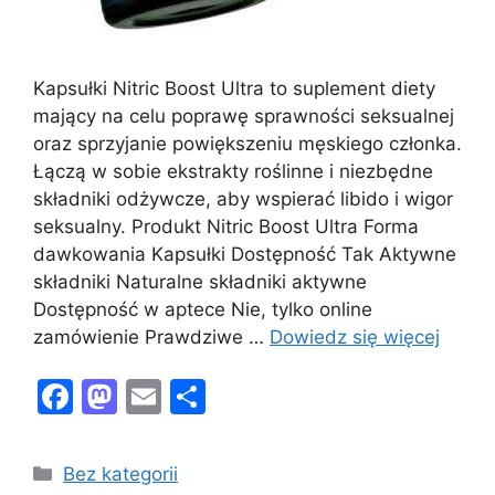
Kapsułki Nitric Boost Ultra to suplement diety
mający na celu poprawę sprawności seksualnej
oraz sprzyjanie powiększeniu męskiego członka.
Łączą w sobie ekstrakty roślinne i niezbędne
składniki odżywcze, aby wspierać libido i wigor
seksualny. Produkt Nitric Boost Ultra Forma
dawkowania Kapsułki Dostępność Tak Aktywne
składniki Naturalne składniki aktywne
Dostępność w aptece Nie, tylko online
zamówienie Prawdziwe …
Dowiedz się więcej
F
M
E
S
a
a
m
h
c
st
ai
ar
Kategorie
Bez kategorii