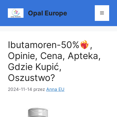
Przejdź
do
Opal Europe
Menu
treści
Ibutamoren-50%
,
Opinie, Cena, Apteka,
Gdzie Kupić,
Oszustwo?
2024-11-14
przez
Anna EU