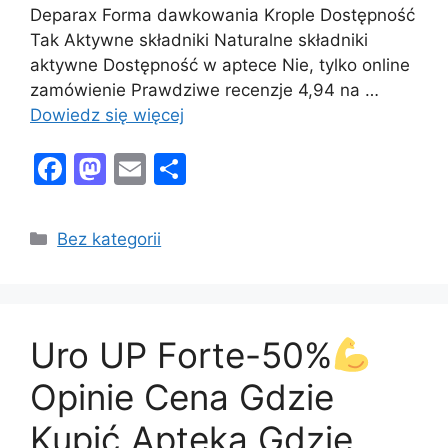
Deparax Forma dawkowania Krople Dostępność
Tak Aktywne składniki Naturalne składniki
aktywne Dostępność w aptece Nie, tylko online
zamówienie Prawdziwe recenzje 4,94 na …
Dowiedz się więcej
F
M
E
S
a
a
m
h
c
st
ai
ar
Kategorie
Bez kategorii
e
o
l
e
b
d
o
o
Uro UP Forte-50%
o
n
k
Opinie Cena Gdzie
Kupić Apteka Gdzie