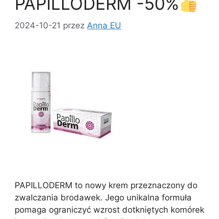
PAPILLODERM -50%
o
n
k
2024-10-21
przez
Anna EU
PAPILLODERM to nowy krem ​​przeznaczony do
zwalczania brodawek. Jego unikalna formuła
pomaga ograniczyć wzrost dotkniętych komórek