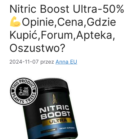
o
o
Nitric Boost Ultra-50%
o
n
k
Opinie,Cena,Gdzie
Kupić,Forum,Apteka,
Oszustwo?
2024-11-07
przez
Anna EU