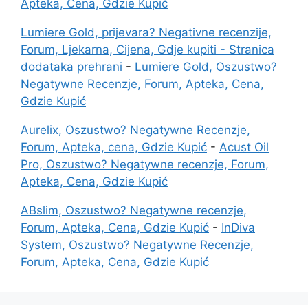
Apteka, Cena, Gdzie Kupić
Lumiere Gold, prijevara? Negativne recenzije,
Forum, Ljekarna, Cijena, Gdje kupiti - Stranica
dodataka prehrani
-
Lumiere Gold, Oszustwo?
Negatywne Recenzje, Forum, Apteka, Cena,
Gdzie Kupić
Aurelix, Oszustwo? Negatywne Recenzje,
Forum, Apteka, cena, Gdzie Kupić
-
Acust Oil
Pro, Oszustwo? Negatywne recenzje, Forum,
Apteka, Cena, Gdzie Kupić
ABslim, Oszustwo? Negatywne recenzje,
Forum, Apteka, Cena, Gdzie Kupić
-
InDiva
System, Oszustwo? Negatywne Recenzje,
Forum, Apteka, Cena, Gdzie Kupić