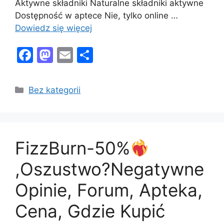
Aktywne składniki Naturalne składniki aktywne
Dostępność w aptece Nie, tylko online …
Dowiedz się więcej
F
M
E
S
a
a
m
h
c
st
ai
ar
Kategorie
Bez kategorii
e
o
l
e
b
d
o
o
FizzBurn-50%
o
n
k
,Oszustwo?Negatywne
Opinie, Forum, Apteka,
Cena, Gdzie Kupić