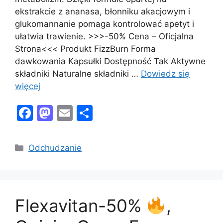
ekstrakcie z ananasa, błonniku akacjowym i
glukomannanie pomaga kontrolować apetyt i
ułatwia trawienie. >>>-50% Cena – Oficjalna
Strona<<< Produkt FizzBurn Forma
dawkowania Kapsułki Dostępność Tak Aktywne
składniki Naturalne składniki …
Dowiedz się
więcej
F
M
E
S
a
a
m
h
c
st
ai
ar
Kategorie
Odchudzanie
e
o
l
e
b
d
o
o
Flexavitan-50%
,
o
n