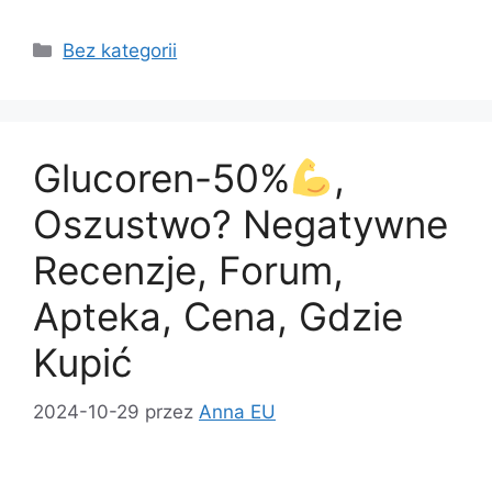
a
a
m
h
c
st
ai
ar
Kategorie
Bez kategorii
e
o
l
e
b
d
o
o
Glucoren-50%
,
o
n
k
Oszustwo? Negatywne
Recenzje, Forum,
Apteka, Cena, Gdzie
Kupić
2024-10-29
przez
Anna EU