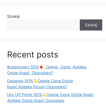
k
Szukaj
Szukaj
Recent posts
Ibutamoren-50%
, Opinie, Cena, Apteka,
Gdzie Kupić, Oszustwo?
Deparax-50%
Opinie,Cena,Gdzie
Kupić,Apteka,Forum,Oszustwo?
Uro UP Forte-50%
Opinie Cena Gdzie Kupić
Apteka Gdzie Kupić Oszustwo