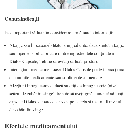
Contraindicații
Este important să luați în considerare următoarele informații:
Alergie sau hipersensibilitate la ingrediente: dacă sunteți alergic
sau hipersensibil la oricare dintre ingredientele conținute în
Dialos
Capsule, trebuie să evitați să luați produsul.
Dialos
Interacțiuni medicamentoase:
Capsule poate interacționa
cu anumite medicamente sau suplimente alimentare.
Afecțiuni hipoglicemice: dacă suferiți de hipoglicemie (nivel
scăzut de zahăr în sânge), trebuie să aveți grijă atunci când luați
Dialos
capsule
, deoarece acestea pot afecta și mai mult nivelul
de zahăr din sânge.
Efectele medicamentului