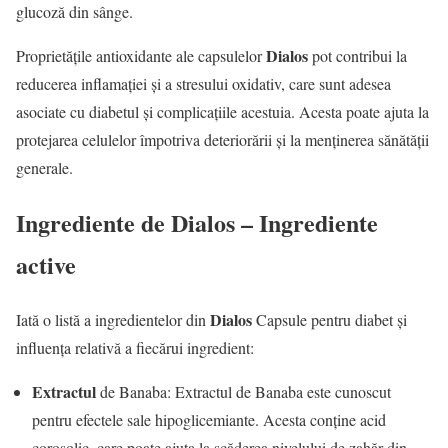
glucoză din sânge.
Dialos
Proprietățile antioxidante ale capsulelor
pot contribui la
reducerea inflamației și a stresului oxidativ, care sunt adesea
asociate cu diabetul și complicațiile acestuia. Acesta poate ajuta la
protejarea celulelor împotriva deteriorării și la menținerea sănătății
generale.
Ingrediente de
Dialos
– Ingrediente
active
Dialos
Iată o listă a ingredientelor din
Capsule pentru diabet și
influența relativă a fiecărui ingredient:
Extractul
de Banaba: Extractul de Banaba este cunoscut
pentru efectele sale hipoglicemiante. Acesta conține acid
corosolic, care poate ajuta la scăderea nivelului de zahăr din