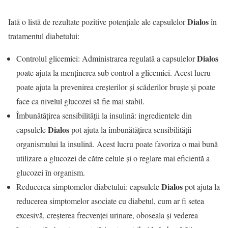
Dialos
Iată o listă de rezultate pozitive potențiale ale capsulelor
în
tratamentul diabetului:
Dialos
Controlul glicemiei: Administrarea regulată a capsulelor
poate ajuta la menținerea sub control a glicemiei. Acest lucru
poate ajuta la prevenirea creșterilor și scăderilor bruște și poate
face ca nivelul glucozei să fie mai stabil.
Îmbunătățirea sensibilității la insulină: ingredientele din
Dialos
capsulele
pot ajuta la îmbunătățirea sensibilității
organismului la insulină. Acest lucru poate favoriza o mai bună
utilizare a glucozei de către celule și o reglare mai eficientă a
glucozei în organism.
Dialos
Reducerea simptomelor diabetului: capsulele
pot ajuta la
reducerea simptomelor asociate cu diabetul, cum ar fi setea
excesivă, creșterea frecvenței urinare, oboseala și vederea