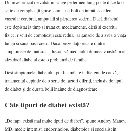
Un nivel ridicat de zahăr în sânge pe termen lung poate duce la o
serie de complicații grave, cum ar fi boli de inimă, accident
vascular cerebral, amputații și pierderea vederii. Dacă diabetul
este depistat la timp și tratat cu medicamente, dietă și exerciții
fizice, riscul de complicații este redus, iar șansele de a avea o viață
lungă și sănătoasă cresc. Dacă prezentați oricare dintre
simptomele de mai sus, adresați-vă medicului dumneavoastră, mai
ales dacă diabetul este o problemă de familie.
Deși simptomele diabetului pot fi similare indiferent de cauză,
tratamentul depinde de o serie de factori diferiți, inclusiv de tipul
de diabet și de durata bolii înainte de diagnosticare.
Câte tipuri de diabet există?
„De fapt, există mai multe tipuri de diabet”, spune Andrey Manov,
MD, medic internist, endocrinolog, diabetolog și specialist în