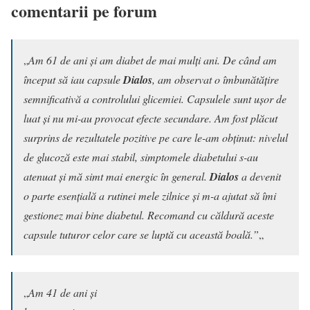
comentarii pe forum
„
Am 61 de ani și am diabet de mai mulți ani. De când am
început să iau capsule
Dialos
, am observat o îmbunătățire
semnificativă a controlului glicemiei. Capsulele sunt ușor de
luat și nu mi-au provocat efecte secundare. Am fost plăcut
surprins de rezultatele pozitive pe care le-am obținut: nivelul
de glucoză este mai stabil, simptomele diabetului s-au
atenuat și mă simt mai energic în general.
Dialos
a devenit
o parte esențială a rutinei mele zilnice și m-a ajutat să îmi
gestionez mai bine diabetul. Recomand cu căldură aceste
capsule tuturor celor care se luptă cu această boală.”
„
„
Am 41 de ani și