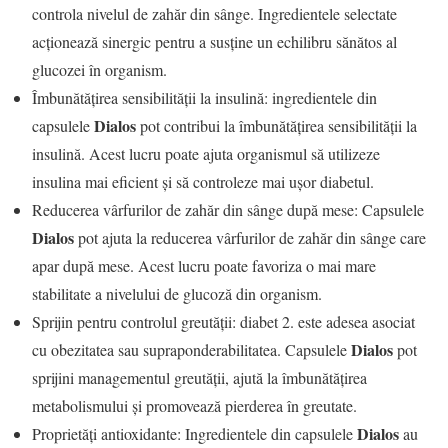
controla nivelul de zahăr din sânge. Ingredientele selectate
acționează sinergic pentru a susține un echilibru sănătos al
glucozei în organism.
Îmbunătățirea sensibilității la insulină: ingredientele din
Dialos
capsulele
pot contribui la îmbunătățirea sensibilității la
insulină. Acest lucru poate ajuta organismul să utilizeze
insulina mai eficient și să controleze mai ușor diabetul.
Reducerea vârfurilor de zahăr din sânge după mese: Capsulele
Dialos
pot ajuta la reducerea vârfurilor de zahăr din sânge care
apar după mese. Acest lucru poate favoriza o mai mare
stabilitate a nivelului de glucoză din organism.
Sprijin pentru controlul greutății: diabet 2. este adesea asociat
Dialos
cu obezitatea sau supraponderabilitatea. Capsulele
pot
sprijini managementul greutății, ajută la îmbunătățirea
metabolismului și promovează pierderea în greutate.
Dialos
Proprietăți antioxidante: Ingredientele din capsulele
au