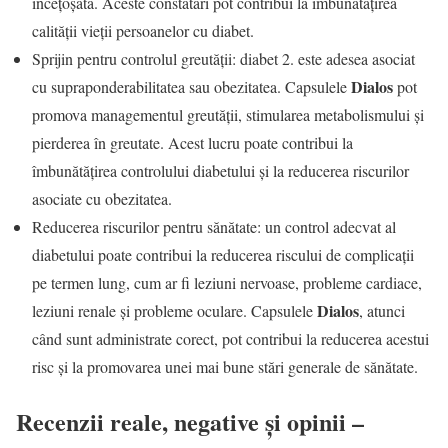
încețoșată. Aceste constatări pot contribui la îmbunătățirea
calității vieții persoanelor cu diabet.
Sprijin pentru controlul greutății: diabet 2. este adesea asociat
Dialos
cu supraponderabilitatea sau obezitatea. Capsulele
pot
promova managementul greutății, stimularea metabolismului și
pierderea în greutate. Acest lucru poate contribui la
îmbunătățirea controlului diabetului și la reducerea riscurilor
asociate cu obezitatea.
Reducerea riscurilor pentru sănătate: un control adecvat al
diabetului poate contribui la reducerea riscului de complicații
pe termen lung, cum ar fi leziuni nervoase, probleme cardiace,
Dialos
leziuni renale și probleme oculare. Capsulele
, atunci
când sunt administrate corect, pot contribui la reducerea acestui
risc și la promovarea unei mai bune stări generale de sănătate.
Recenzii reale, negative și opinii –