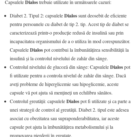
Dialos
Capsulele
trebuie utilizate în următoarele cazuri:
Dialos
Diabet 2. Tipul 2: capsulele
sunt deosebit de eficiente
pentru persoanele cu diabet de tip 2. tip. Acest tip de diabet se
caracterizează printr-o producție redusă de insulină sau prin
incapacitatea organismului de a o utiliza în mod corespunzător.
Dialos
Capsulele
pot contribui la îmbunătățirea sensibilității la
insulină și la controlul nivelului de zahăr din sânge.
Dialos
Controlul nivelului de glucoză din sânge: Capsulele
pot
fi utilizate pentru a controla nivelul de zahăr din sânge. Dacă
aveți probleme de hiperglicemie sau hipoglicemie, aceste
capsule vă pot ajuta să mențineți un echilibru sănătos.
Dialos
Controlul greutății: capsulele
pot fi utilizate și ca parte a
unei strategii de control al greutății. Diabet 2. tipul este adesea
asociat cu obezitatea sau supraponderabilitatea, iar aceste
capsule pot ajuta la îmbunătățirea metabolismului și la
promovarea pierderii în greutate.