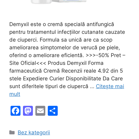
Demyxil este o cremă specială antifungică
pentru tratamentul infecțiilor cutanate cauzate
de ciuperci. Formula sa unică are ca scop
ameliorarea simptomelor de verucă pe piele,
oferind o ameliorare eficientă. >>>-50% Pret –
Site Oficial<<< Produs Demyxil Forma
farmaceutică Cremă Recenzii reale 4.92 din 5
stele Expediere Curier Disponibilitate Da Care
sunt diferitele tipuri de ciupercă …
Citește mai
mult
F
M
E
P
a
a
m
ar
c
st
ai
ta
Categorii
Bez kategorii