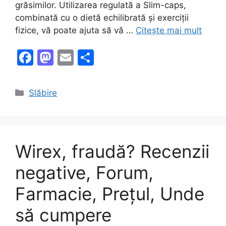
grăsimilor. Utilizarea regulată a Slim-caps,
combinată cu o dietă echilibrată și exerciții
fizice, vă poate ajuta să vă …
Citește mai mult
F
M
E
P
a
a
m
ar
c
st
ai
ta
Categorii
Slăbire
e
o
l
je
b
d
a
o
o
z
Wirex, fraudă? Recenzii
o
n
ă
k
negative, Forum,
Farmacie, Prețul, Unde
să cumpere