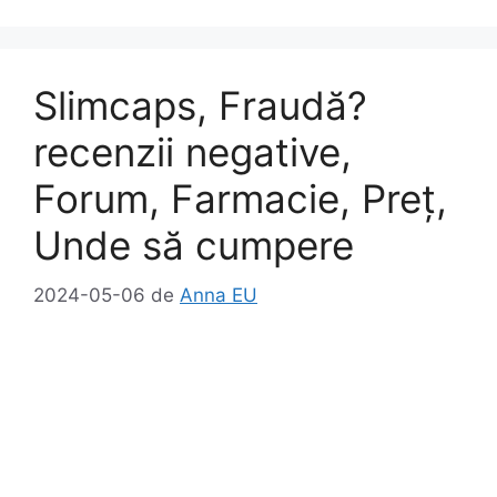
e
o
l
je
b
d
a
o
o
z
Slimcaps, Fraudă?
o
n
ă
k
recenzii negative,
Forum, Farmacie, Preț,
Unde să cumpere
2024-05-06
de
Anna EU