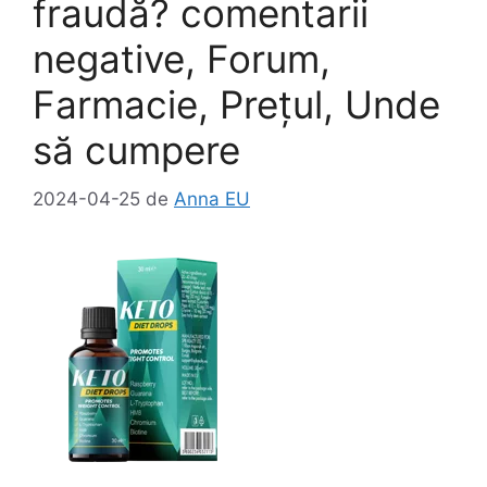
k
fraudă? comentarii
negative, Forum,
Farmacie, Prețul, Unde
să cumpere
2024-04-25
de
Anna EU