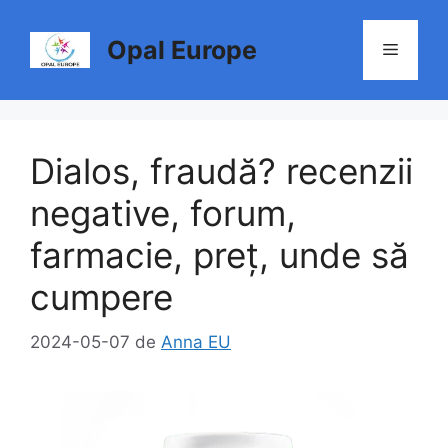
Sari
la
Opal Europe
Meniu
conținut
Dialos, fraudă? recenzii
negative, forum,
farmacie, preț, unde să
cumpere
2024-05-07
de
Anna EU