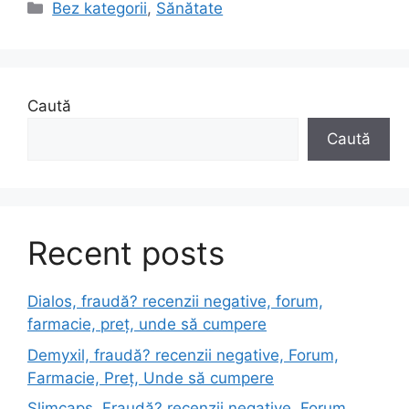
c
st
ai
ta
Categorii
Bez kategorii
,
Sănătate
e
o
l
je
b
d
a
o
o
z
Caută
o
n
ă
Caută
k
Recent posts
Dialos, fraudă? recenzii negative, forum,
farmacie, preț, unde să cumpere
Demyxil, fraudă? recenzii negative, Forum,
Farmacie, Preț, Unde să cumpere
Slimcaps, Fraudă? recenzii negative, Forum,