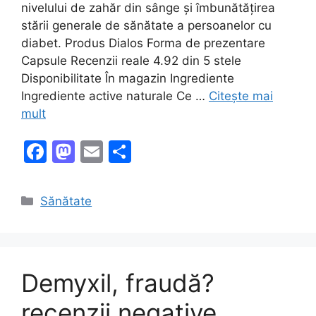
nivelului de zahăr din sânge și îmbunătățirea
stării generale de sănătate a persoanelor cu
diabet. Produs Dialos Forma de prezentare
Capsule Recenzii reale 4.92 din 5 stele
Disponibilitate În magazin Ingrediente
Ingrediente active naturale Ce …
Citește mai
mult
F
M
E
P
a
a
m
ar
c
st
ai
ta
Categorii
Sănătate
e
o
l
je
b
d
a
o
o
z
Demyxil, fraudă?
o
n
ă
k
recenzii negative,