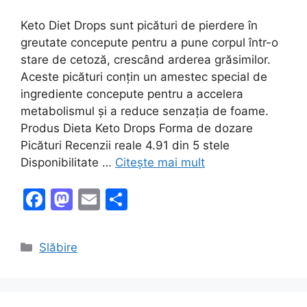
Keto Diet Drops sunt picături de pierdere în
greutate concepute pentru a pune corpul într-o
stare de cetoză, crescând arderea grăsimilor.
Aceste picături conțin un amestec special de
ingrediente concepute pentru a accelera
metabolismul și a reduce senzația de foame.
Produs Dieta Keto Drops Forma de dozare
Picături Recenzii reale 4.91 din 5 stele
Disponibilitate …
Citește mai mult
F
M
E
P
a
a
m
ar
c
st
ai
ta
Categorii
Slăbire
e
o
l
je
b
d
a