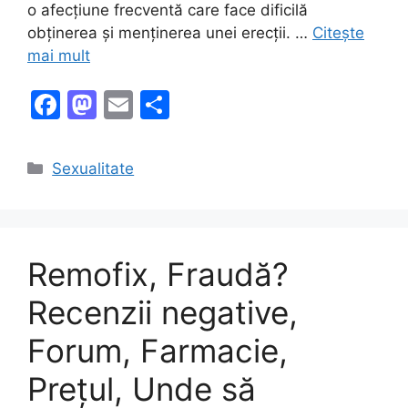
o afecțiune frecventă care face dificilă
obținerea și menținerea unei erecții. …
Citește
mai mult
F
M
E
P
a
a
m
ar
c
st
ai
ta
Categorii
Sexualitate
e
o
l
je
b
d
a
o
o
z
Remofix, Fraudă?
o
n
ă
k
Recenzii negative,
Forum, Farmacie,
Prețul, Unde să