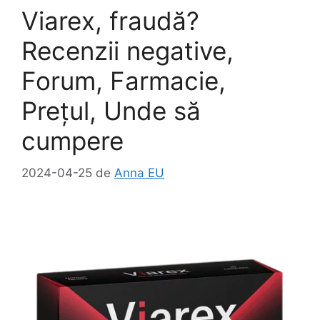
o
o
z
Viarex, fraudă?
o
n
ă
k
Recenzii negative,
Forum, Farmacie,
Prețul, Unde să
cumpere
2024-04-25
de
Anna EU