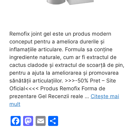
Remofix joint gel este un produs modern
conceput pentru a ameliora durerile și
inflamațiile articulare. Formula sa conține
ingrediente naturale, cum ar fi extractul de
cactus cladode și extractul de scoarță de pin,
pentru a ajuta la ameliorarea și promovarea
sănătății articulațiilor. >>>-50% Pret – Site
Oficial<<<< Produs Remofix Forma de
prezentare Gel Recenzii reale …
Citește mai
mult
F
M
E
P
a
a
m
ar