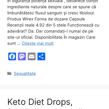
în siguranță potența sexuală , deoarece conțin
ingrediente naturale despre care se spune că
îmbunătățesc fluxul sanguin și cresc libidoul.
Produs Wirex Forma de dozare Capsule
Recenzii reale 4.92 din 5 stele Funcționează cu
adevărat? Da. Dar comandați-l numai de pe
site-ul oficial. Disponibilitate În magazin Care
sunt …
Citește mai mult
F
M
E
P
a
a
m
ar
c
st
ai
ta
Categorii
Sexualitate
e
o
l
je
b
d
a
o
o
z
Keto Diet Drops,
o
n
ă