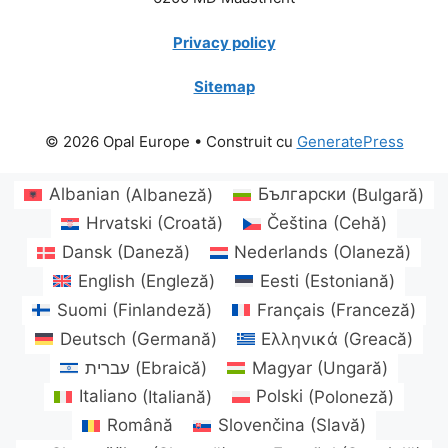
Privacy policy
Sitemap
© 2026 Opal Europe
• Construit cu
GeneratePress
Albanian
(
Albaneză
)
Български
(
Bulgară
)
Hrvatski
(
Croată
)
Čeština
(
Cehă
)
Dansk
(
Daneză
)
Nederlands
(
Olaneză
)
English
(
Engleză
)
Eesti
(
Estoniană
)
Suomi
(
Finlandeză
)
Français
(
Franceză
)
Deutsch
(
Germană
)
Ελληνικά
(
Greacă
)
עברית
(
Ebraică
)
Magyar
(
Ungară
)
Italiano
(
Italiană
)
Polski
(
Poloneză
)
Română
Slovenčina
(
Slavă
)