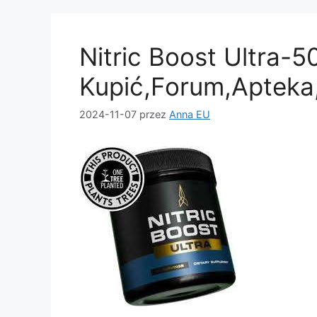
b
d
o
o
Nitric Boost Ultra-
o
n
k
Kupić,Forum,Apteka
2024-11-07
przez
Anna EU