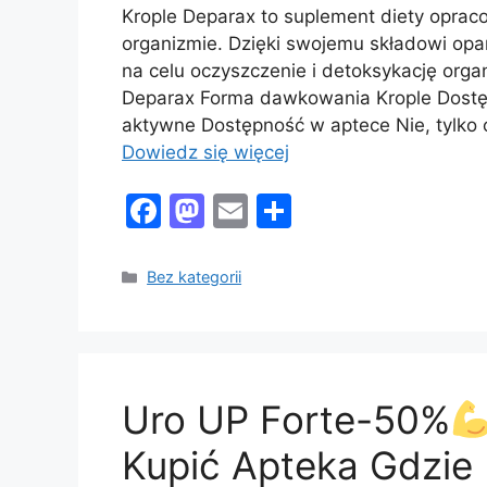
Krople Deparax to suplement diety opra
organizmie. Dzięki swojemu składowi opa
na celu oczyszczenie i detoksykację org
Deparax Forma dawkowania Krople Dostęp
aktywne Dostępność w aptece Nie, tylko
Dowiedz się więcej
F
M
E
S
a
a
m
h
c
st
ai
ar
Kategorie
Bez kategorii
e
o
l
e
b
d
o
o
Uro UP Forte-50%
o
n
k
Kupić Apteka Gdzie