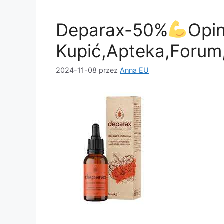
o
o
Deparax-50%
Opin
o
n
k
Kupić,Apteka,Foru
2024-11-08
przez
Anna EU