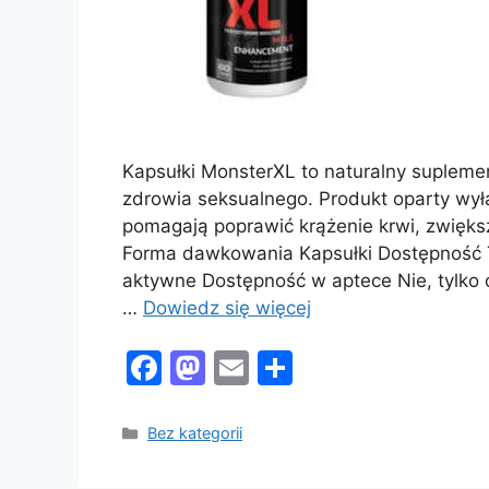
Kapsułki MonsterXL to naturalny suplemen
zdrowia seksualnego. Produkt oparty wyłą
pomagają poprawić krążenie krwi, zwiększ
Forma dawkowania Kapsułki Dostępność Ta
aktywne Dostępność w aptece Nie, tylko 
…
Dowiedz się więcej
F
M
E
S
a
a
m
h
c
st
ai
ar
Kategorie
Bez kategorii
e
o
l
e