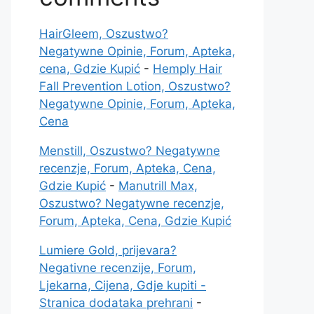
HairGleem, Oszustwo?
Negatywne Opinie, Forum, Apteka,
cena, Gdzie Kupić
-
Hemply Hair
Fall Prevention Lotion, Oszustwo?
Negatywne Opinie, Forum, Apteka,
Cena
Menstill, Oszustwo? Negatywne
recenzje, Forum, Apteka, Cena,
Gdzie Kupić
-
Manutrill Max,
Oszustwo? Negatywne recenzje,
Forum, Apteka, Cena, Gdzie Kupić
Lumiere Gold, prijevara?
Negativne recenzije, Forum,
Ljekarna, Cijena, Gdje kupiti -
Stranica dodataka prehrani
-