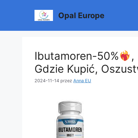
Przejdź
do
Opal Europe
treści
Ibutamoren-50%
,
Gdzie Kupić, Oszus
2024-11-14
przez
Anna EU