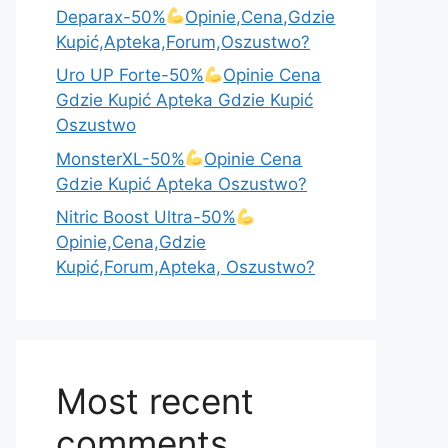
Deparax-50%
Opinie,Cena,Gdzie
Kupić,Apteka,Forum,Oszustwo?
Uro UP Forte-50%
Opinie Cena
Gdzie Kupić Apteka Gdzie Kupić
Oszustwo
MonsterXL-50%
Opinie Cena
Gdzie Kupić Apteka Oszustwo?
Nitric Boost Ultra-50%
Opinie,Cena,Gdzie
Kupić,Forum,Apteka, Oszustwo?
Most recent
comments