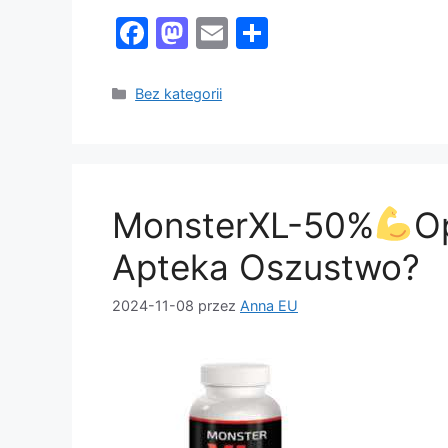
F
M
E
S
a
a
m
h
c
st
ai
ar
Kategorie
Bez kategorii
e
o
l
e
b
d
o
o
MonsterXL-50%
O
o
n
k
Apteka Oszustwo?
2024-11-08
przez
Anna EU