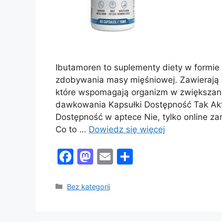
Ibutamoren to suplementy diety w formie 
zdobywania masy mięśniowej. Zawierają u
które wspomagają organizm w zwiększan
dawkowania Kapsułki Dostępność Tak Akt
Dostępność w aptece Nie, tylko online z
Co to …
Dowiedz się więcej
F
M
E
S
a
a
m
h
c
st
ai
ar
Kategorie
Bez kategorii
e
o
l
e
b
d