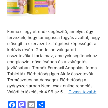
Formaxil egy étrend-kiegészítő, amelyet úgy
terveztek, hogy támogassa fogyás azáltal, hogy
elősegíti a szervezet zsírégetési képességét a
ketózis révén. Gondosan válogatott
összetevőket tartalmaz, amelyek segítenek az
energiaszint növelésében és a zsírégetés
javításában. Termék Formaxil Adagolási forma
Tabletták Elérhetőség Igen Aktív összetevők
Természetes hatóanyagok Elérhetőség a
gyógyszertárban Nem, csak online rendelés
Valódi értékelések 4.96 az 5 …
Olvass tovább
F
M
E
O