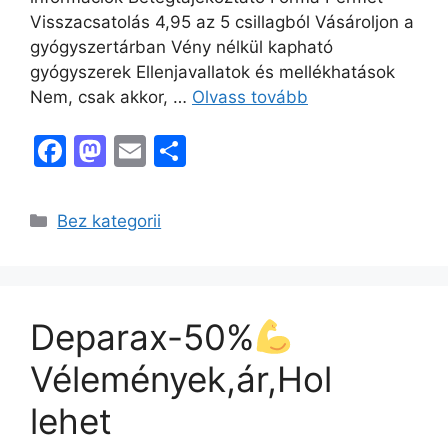
Visszacsatolás 4,95 az 5 csillagból Vásároljon a
gyógyszertárban Vény nélkül kapható
gyógyszerek Ellenjavallatok és mellékhatások
Nem, csak akkor, …
Olvass tovább
F
M
E
O
a
a
m
s
c
st
ai
s
Kategória
Bez kategorii
e
o
l
z
b
d
a
o
o
m
Deparax-50%
o
n
e
k
g
Vélemények,ár,Hol
lehet