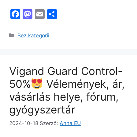
F
M
E
O
a
a
m
s
c
st
ai
s
Kategória
Bez kategorii
e
o
l
z
b
d
a
o
o
m
Vigand Guard Control-
o
n
e
k
g
50%
Vélemények, ár,
vásárlás helye, fórum,
gyógyszertár
2024-10-18
Szerző:
Anna EU