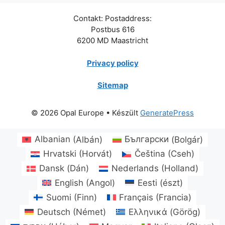
Contakt: Postaddress:
Postbus 616
6200 MD Maastricht
Privacy policy
Sitemap
© 2026 Opal Europe
• Készült
GeneratePress
Albanian
(
Albán
)
Български
(
Bolgár
)
Hrvatski
(
Horvát
)
Čeština
(
Cseh
)
Dansk
(
Dán
)
Nederlands
(
Holland
)
English
(
Angol
)
Eesti
(
észt
)
Suomi
(
Finn
)
Français
(
Francia
)
Deutsch
(
Német
)
Ελληνικά
(
Görög
)