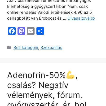
Aktív összetevők Természetes hatóanyagok
Elérhetőség a gyógyszertárban Nem, csak
online rendelés Valódi értékelések 4.96 az 5
csillagból itt van Eroboost és …
Olvass tovább
F
M
E
O
a
a
m
s
c
st
ai
s
Kategória
Bez kategorii
,
Szexualitás
e
o
l
z
b
d
a
o
o
m
Adenofrin-50%
,
o
n
e
k
g
csalás? Negatív
vélemények, fórum,
gyógyszertár, ár, hol