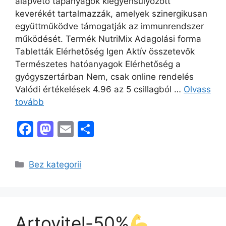
alapvető tápanyagok kiegyensúlyozott
keverékét tartalmazzák, amelyek szinergikusan
együttműködve támogatják az immunrendszer
működését. Termék NutriMix Adagolási forma
Tabletták Elérhetőség Igen Aktív összetevők
Természetes hatóanyagok Elérhetőség a
gyógyszertárban Nem, csak online rendelés
Valódi értékelések 4.96 az 5 csillagból …
Olvass
tovább
F
M
E
O
a
a
m
s
c
st
ai
s
Kategória
Bez kategorii
e
o
l
z
b
d
a
o
o
m
Artovitel-50%
,
o
n
e