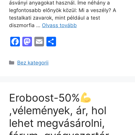
ásványi anyagokat használ. Íme néhány a
legfontosabb előnyök közül: Mi a veszély? A
testalkati zavarok, mint például a test
diszmorfia …
Olvass tovább
F
M
E
O
a
a
m
s
c
st
ai
s
Kategória
Bez kategorii
e
o
l
z
b
d
a
o
o
m
Eroboost-50%
o
n
e
k
g
,vélemények, ár, hol
lehet megvásárolni,