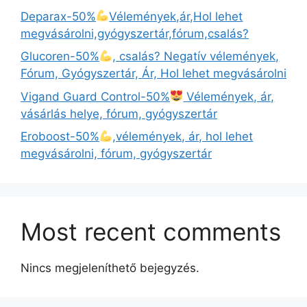
Deparax-50%
Vélemények,ár,Hol lehet
megvásárolni,gyógyszertár,fórum,csalás?
Glucoren-50%
, csalás? Negatív vélemények,
Fórum, Gyógyszertár, Ár, Hol lehet megvásárolni
Vigand Guard Control-50%
Vélemények, ár,
vásárlás helye, fórum, gyógyszertár
Eroboost-50%
,vélemények, ár, hol lehet
megvásárolni, fórum, gyógyszertár
Most recent comments
Nincs megjeleníthető bejegyzés.