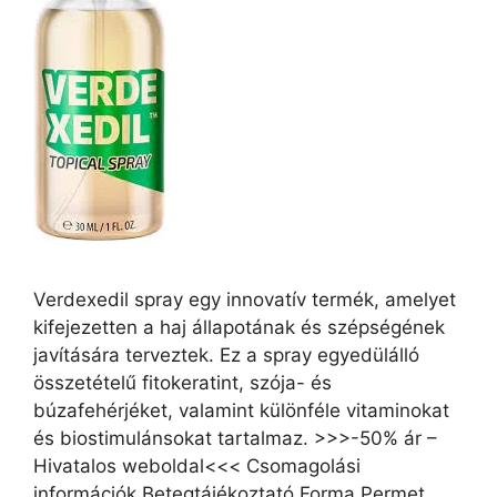
Verdexedil spray egy innovatív termék, amelyet
kifejezetten a haj állapotának és szépségének
javítására terveztek. Ez a spray egyedülálló
összetételű fitokeratint, szója- és
búzafehérjéket, valamint különféle vitaminokat
és biostimulánsokat tartalmaz. >>>-50% ár –
Hivatalos weboldal<<< Csomagolási
információk Betegtájékoztató Forma Permet