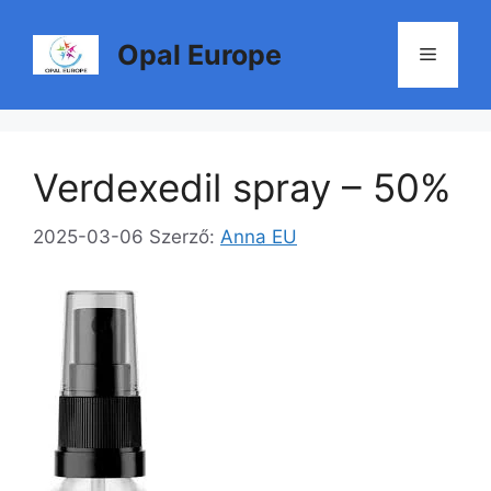
Kilépés
a
Opal Europe
Menü
tartalomba
Verdexedil spray – 50%
2025-03-06
Szerző:
Anna EU