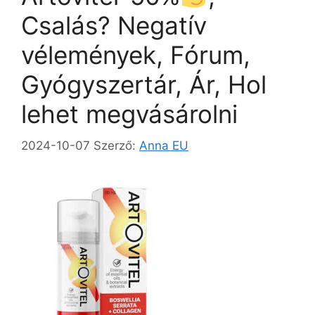
k
g
Csalás? Negatív
vélemények, Fórum,
Gyógyszertár, Ár, Hol
lehet megvásárolni
2024-10-07
Szerző:
Anna EU