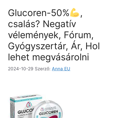
o
o
m
Glucoren-50%
,
o
n
e
k
g
csalás? Negatív
vélemények, Fórum,
Gyógyszertár, Ár, Hol
lehet megvásárolni
2024-10-29
Szerző:
Anna EU