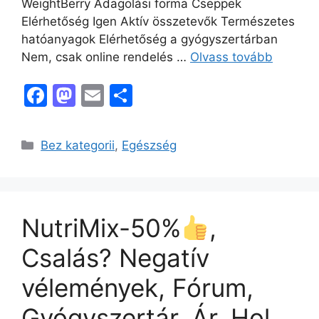
WeightBerry Adagolási forma Cseppek
Elérhetőség Igen Aktív összetevők Természetes
hatóanyagok Elérhetőség a gyógyszertárban
Nem, csak online rendelés …
Olvass tovább
F
M
E
O
a
a
m
s
c
st
ai
s
Kategória
Bez kategorii
,
Egészség
e
o
l
z
b
d
a
o
o
m
NutriMix-50%
,
o
n
e
k
g
Csalás? Negatív
vélemények, Fórum,
Gyógyszertár, Ár, Hol