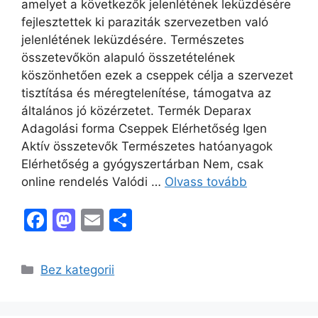
amelyet a következők jelenlétének leküzdésére
fejlesztettek ki paraziták szervezetben való
jelenlétének leküzdésére. Természetes
összetevőkön alapuló összetételének
köszönhetően ezek a cseppek célja a szervezet
tisztítása és méregtelenítése, támogatva az
általános jó közérzetet. Termék Deparax
Adagolási forma Cseppek Elérhetőség Igen
Aktív összetevők Természetes hatóanyagok
Elérhetőség a gyógyszertárban Nem, csak
online rendelés Valódi …
Olvass tovább
F
M
E
O
a
a
m
s
c
st
ai
s
Kategória
Bez kategorii
e
o
l
z
b
d
a