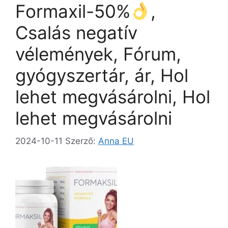
Formaxil-50%
,
o
n
e
k
g
Csalás negatív
vélemények, Fórum,
gyógyszertár, ár, Hol
lehet megvásárolni, Hol
lehet megvásárolni
2024-10-11
Szerző:
Anna EU