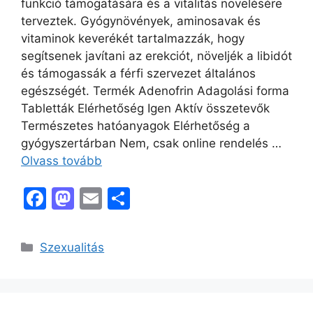
funkció támogatására és a vitalitás növelésére
terveztek. Gyógynövények, aminosavak és
vitaminok keverékét tartalmazzák, hogy
segítsenek javítani az erekciót, növeljék a libidót
és támogassák a férfi szervezet általános
egészségét. Termék Adenofrin Adagolási forma
Tabletták Elérhetőség Igen Aktív összetevők
Természetes hatóanyagok Elérhetőség a
gyógyszertárban Nem, csak online rendelés …
Olvass tovább
F
M
E
O
a
a
m
s
c
st
ai
s
Kategória
Szexualitás
e
o
l
z
b
d
a
o
o
m