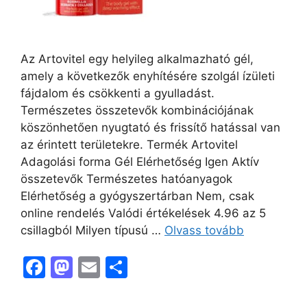
Az Artovitel egy helyileg alkalmazható gél,
amely a következők enyhítésére szolgál ízületi
fájdalom és csökkenti a gyulladást.
Természetes összetevők kombinációjának
köszönhetően nyugtató és frissítő hatással van
az érintett területekre. Termék Artovitel
Adagolási forma Gél Elérhetőség Igen Aktív
összetevők Természetes hatóanyagok
Elérhetőség a gyógyszertárban Nem, csak
online rendelés Valódi értékelések 4.96 az 5
csillagból Milyen típusú …
Olvass tovább
F
M
E
O
a
a
m
s