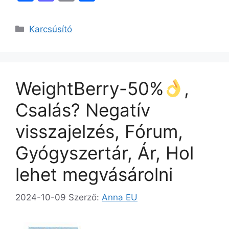
a
a
m
s
c
st
ai
s
Kategória
Karcsúsító
e
o
l
z
b
d
a
o
o
m
WeightBerry-50%
,
o
n
e
k
g
Csalás? Negatív
visszajelzés, Fórum,
Gyógyszertár, Ár, Hol
lehet megvásárolni
2024-10-09
Szerző:
Anna EU