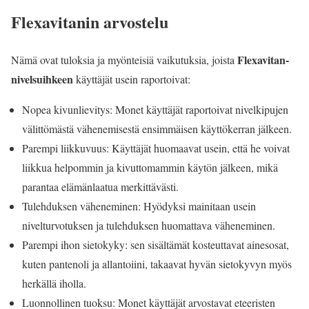
Flexavitanin
arvostelu
Flexavitan-
Nämä ovat tuloksia ja myönteisiä vaikutuksia, joista
nivelsuihkeen
käyttäjät usein raportoivat:
Nopea kivunlievitys: Monet käyttäjät raportoivat nivelkipujen
välittömästä vähenemisestä ensimmäisen käyttökerran jälkeen.
Parempi liikkuvuus: Käyttäjät huomaavat usein, että he voivat
liikkua helpommin ja kivuttomammin käytön jälkeen, mikä
parantaa elämänlaatua merkittävästi.
Tulehduksen väheneminen: Hyödyksi mainitaan usein
nivelturvotuksen ja tulehduksen huomattava väheneminen.
Parempi ihon sietokyky: sen sisältämät kosteuttavat ainesosat,
kuten pantenoli ja allantoiini, takaavat hyvän sietokyvyn myös
herkällä iholla.
Luonnollinen tuoksu: Monet käyttäjät arvostavat eteeristen