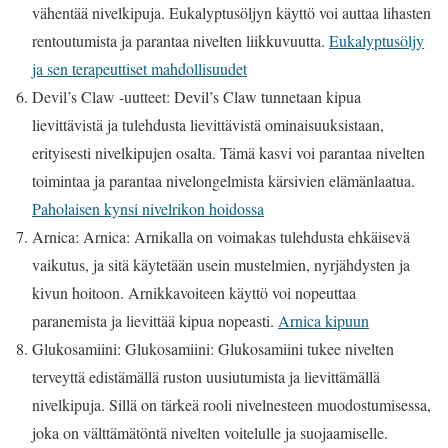
vähentää nivelkipuja. Eukalyptusöljyn käyttö voi auttaa lihasten
rentoutumista ja parantaa nivelten liikkuvuutta.
Eukalyptusöljy
ja sen terapeuttiset mahdollisuudet
Devil’s Claw -uutteet: Devil’s Claw tunnetaan kipua
lievittävistä ja tulehdusta lievittävistä ominaisuuksistaan,
erityisesti nivelkipujen osalta. Tämä kasvi voi parantaa nivelten
toimintaa ja parantaa nivelongelmista kärsivien elämänlaatua.
Paholaisen kynsi nivelrikon hoidossa
Arnica: Arnica: Arnikalla on voimakas tulehdusta ehkäisevä
vaikutus, ja sitä käytetään usein mustelmien, nyrjähdysten ja
kivun hoitoon. Arnikkavoiteen käyttö voi nopeuttaa
paranemista ja lievittää kipua nopeasti.
Arnica kipuun
Glukosamiini: Glukosamiini: Glukosamiini tukee nivelten
terveyttä edistämällä ruston uusiutumista ja lievittämällä
nivelkipuja. Sillä on tärkeä rooli nivelnesteen muodostumisessa,
joka on välttämätöntä nivelten voitelulle ja suojaamiselle.