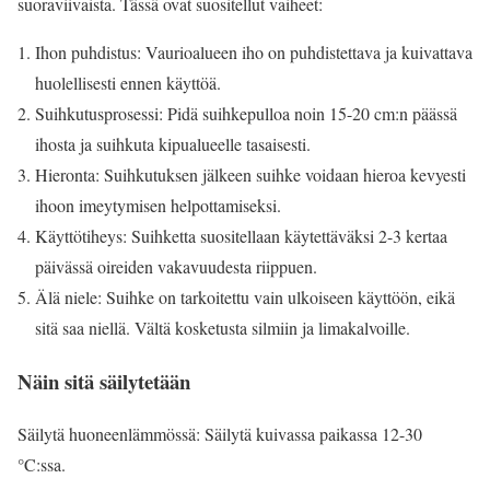
suoraviivaista. Tässä ovat suositellut vaiheet:
Ihon puhdistus: Vaurioalueen iho on puhdistettava ja kuivattava
huolellisesti ennen käyttöä.
Suihkutusprosessi: Pidä suihkepulloa noin 15-20 cm:n päässä
ihosta ja suihkuta kipualueelle tasaisesti.
Hieronta: Suihkutuksen jälkeen suihke voidaan hieroa kevyesti
ihoon imeytymisen helpottamiseksi.
Käyttötiheys: Suihketta suositellaan käytettäväksi 2-3 kertaa
päivässä oireiden vakavuudesta riippuen.
Älä niele: Suihke on tarkoitettu vain ulkoiseen käyttöön, eikä
sitä saa niellä. Vältä kosketusta silmiin ja limakalvoille.
Näin sitä säilytetään
Säilytä huoneenlämmössä: Säilytä kuivassa paikassa 12-30
°C:ssa.