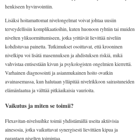
henkiseen hyvinvointiin.
Lisäksi hoitamattomat nivelongelmat voivat johtaa uusiin
terveydellisiin komplikaatioihin, kuten huonoon ryhtiin tai muiden
nivelten ylikuormittumiseen, jotka yrittävät lievittää niveliin
kohdistuvaa painetta. Tutkimukset osoittavat, että krooninen
nivelkipu voi lisätä masennuksen ja ahdistuksen riskiä, mikä
vahvistaa entisestään kivun ja psykologisten ongelmien kierrettä.
Varhainen diagnosointi ja asianmukainen hoito ovatkin
avainasemassa, kun halutaan ylläpitää nivelrikkoon sairastuneiden
elämänlaatua ja välttää pitkäaikaisia vaurioita.
Vaikutus ja miten se toimii?
Flexavitan-nivelsuihke toimii yhdistämällä useita aktiivisia
ainesosia, jotka vaikuttavat synergisesti lievittäen kipua ja
parantaen nivelten toimintaa.