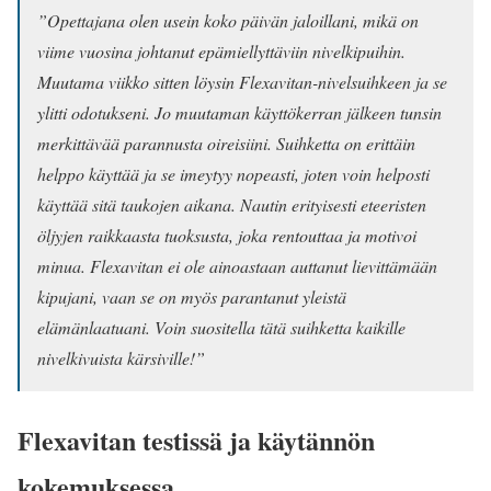
”Opettajana olen usein koko päivän jaloillani, mikä on
viime vuosina johtanut epämiellyttäviin nivelkipuihin.
Muutama viikko sitten löysin Flexavitan-nivelsuihkeen ja se
ylitti odotukseni. Jo muutaman käyttökerran jälkeen tunsin
merkittävää parannusta oireisiini. Suihketta on erittäin
helppo käyttää ja se imeytyy nopeasti, joten voin helposti
käyttää sitä taukojen aikana. Nautin erityisesti eteeristen
öljyjen raikkaasta tuoksusta, joka rentouttaa ja motivoi
minua. Flexavitan ei ole ainoastaan auttanut lievittämään
kipujani, vaan se on myös parantanut yleistä
elämänlaatuani. Voin suositella tätä suihketta kaikille
nivelkivuista kärsiville!”
Flexavitan
testissä ja käytännön
kokemuksessa