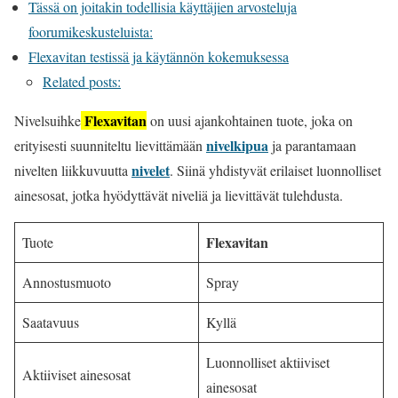
Tässä on joitakin todellisia käyttäjien arvosteluja
foorumikeskusteluista:
Flexavitan testissä ja käytännön kokemuksessa
Related posts:
Flexavitan
Nivelsuihke
on uusi ajankohtainen tuote, joka on
nivelkipua
erityisesti suunniteltu lievittämään
ja parantamaan
nivelet
nivelten liikkuvuutta
. Siinä yhdistyvät erilaiset luonnolliset
ainesosat, jotka hyödyttävät niveliä ja lievittävät tulehdusta.
Flexavitan
Tuote
Annostusmuoto
Spray
Saatavuus
Kyllä
Luonnolliset aktiiviset
Aktiiviset ainesosat
ainesosat