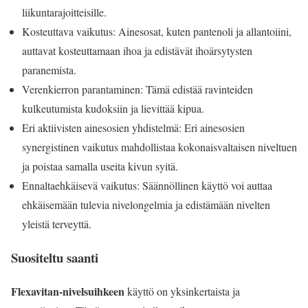
liikuntarajoitteisille.
Kosteuttava vaikutus: Ainesosat, kuten pantenoli ja allantoiini,
auttavat kosteuttamaan ihoa ja edistävät ihoärsytysten
paranemista.
Verenkierron parantaminen: Tämä edistää ravinteiden
kulkeutumista kudoksiin ja lievittää kipua.
Eri aktiivisten ainesosien yhdistelmä: Eri ainesosien
synergistinen vaikutus mahdollistaa kokonaisvaltaisen niveltuen
ja poistaa samalla useita kivun syitä.
Ennaltaehkäisevä vaikutus: Säännöllinen käyttö voi auttaa
ehkäisemään tulevia nivelongelmia ja edistämään nivelten
yleistä terveyttä.
Suositeltu saanti
Flexavitan-nivelsuihkeen
käyttö on yksinkertaista ja