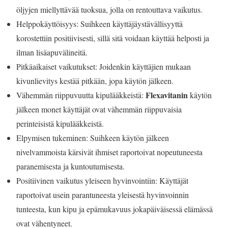
öljyjen miellyttävää tuoksua, jolla on rentouttava vaikutus.
Helppokäyttöisyys: Suihkeen käyttäjäystävällisyyttä
korostettiin positiivisesti, sillä sitä voidaan käyttää helposti ja
ilman lisäapuvälineitä.
Pitkäaikaiset vaikutukset: Joidenkin käyttäjien mukaan
kivunlievitys kestää pitkään, jopa käytön jälkeen.
Flexavitanin
Vähemmän riippuvuutta kipulääkkeistä:
käytön
jälkeen monet käyttäjät ovat vähemmän riippuvaisia
perinteisistä kipulääkkeistä.
Elpymisen tukeminen: Suihkeen käytön jälkeen
nivelvammoista kärsivät ihmiset raportoivat nopeutuneesta
paranemisesta ja kuntoutumisesta.
Positiivinen vaikutus yleiseen hyvinvointiin: Käyttäjät
raportoivat usein parantuneesta yleisestä hyvinvoinnin
tunteesta, kun kipu ja epämukavuus jokapäiväisessä elämässä
ovat vähentyneet.