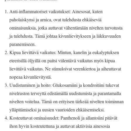
Anti-inflammatoriset vaikutukset: Ainesosat, kuten
paholaiskynsi ja arnica, ovat tulehdusta ehkäiseviä
ominaisuuksia, jotka auttavat vähentämään nivelten turvotusta
ja tulehdusta. Tämä johtaa kivunlievitykseen ja liikkuvuuden
paranemiseen.
Kipua lievittävä vaikutus: Mintun, kanelin ja eukalyptuksen
eteerisillä öljyillä on paitsi viilentävä vaikutus myös kipua
lievittävä vaikutus. Ne stimuloivat verenkiertoa ja aiheuttavat
nopeaa kivunlievitystä.
Uudistuminen ja hoito: Glukosamiini ja kondroitiini tukevat
nivelruston terveyttä edistämällä uudistumista ja parantamalla
nivelten voitelua. Tämä on erityisen tärkeää nivelten toiminnan
ylläpitämiseksi ja uusien vaurioiden ehkäisemiseksi.
Kosteuttavat ominaisuudet: Panthenoli ja allantoiini pitävät
ihon hyvin kosteutettuna ja auttavat aktiivisia ainesosia