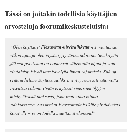
Tässä on joitakin todellisia käyttäjien
arvosteluja foorumikeskusteluista:
”Olen käyttänyt
Flexavitan-nivelsuihketta
nyt muutaman
viikon ajan ja olen täysin tyytyväinen tuloksiin. Sen käytön
jälkeen polvissani on tuntuvasti vähemmän kipua ja voin
vihdoinkin käydä taas kävelyllä ilman rajoituksia. Sitä on
erittäin helppo käyttää, suihke imeytyy nopeasti jättämättä
rasvaista kalvoa. Pidän erityisesti eteeristen öljyjen
miellyttävästä tuoksusta, joka rentouttaa minua
suihkuttaessa. Suosittelen Flexavitania kaikille nivelkivuista
kärsiville – se on todella muuttanut elämäni!”