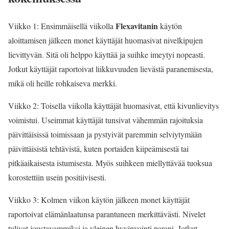
Flexavitanin
Viikko 1: Ensimmäisellä viikolla
käytön
aloittamisen jälkeen monet käyttäjät huomasivat nivelkipujen
lievittyvän. Sitä oli helppo käyttää ja suihke imeytyi nopeasti.
Jotkut käyttäjät raportoivat liikkuvuuden lievästä paranemisesta,
mikä oli heille rohkaiseva merkki.
Viikko 2: Toisella viikolla käyttäjät huomasivat, että kivunlievitys
voimistui. Useimmat käyttäjät tunsivat vähemmän rajoituksia
päivittäisissä toimissaan ja pystyivät paremmin selviytymään
päivittäisistä tehtävistä, kuten portaiden kiipeämisestä tai
pitkäaikaisesta istumisesta. Myös suihkeen miellyttävää tuoksua
korostettiin usein positiivisesti.
Viikko 3: Kolmen viikon käytön jälkeen monet käyttäjät
raportoivat elämänlaatunsa parantuneen merkittävästi. Nivelet
tulivat joustavammiksi ja yleinen hyvinvointi parani. Jotkut