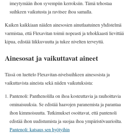
imeytymään ihon syvempiin kerroksiin. Tämä tehostaa
suihkeen vaikutusta ja ravitsee ihoa samalla.
Kaiken kaikkiaan näiden ainesosien ainutlaatuinen yhdistelmä
varmistaa, että Flexavitan toimii nopeasti ja tehokkaasti lievittää
kipua, edistää liikkuvuutta ja tukee nivelten terveyttä.
Ainesosat ja vaikuttavat aineet
Tässä on luettelo Flexavitan-nivelsuihkeen ainesosista ja
vaikuttavista aineista sekä niiden vaikutuksista:
Pantenoli: Panthenolilla on ihoa kosteuttavia ja rauhoittavia
ominaisuuksia. Se edistää haavojen paranemista ja parantaa
ihon kimmoisuutta. Tutkimukset osoittavat, että pantenoli
edistää ihon uudistumista ja suojaa ihoa ympäristövaurioilta.
Pantenoli: katsaus sen hyötyihin