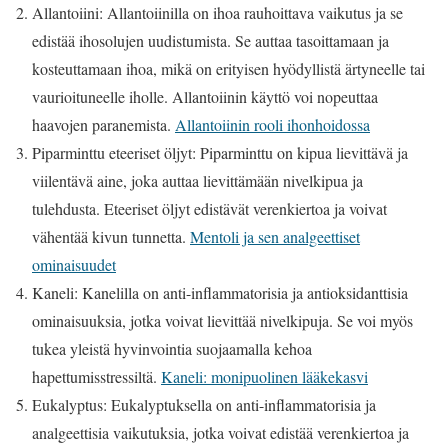
Allantoiini: Allantoiinilla on ihoa rauhoittava vaikutus ja se
edistää ihosolujen uudistumista. Se auttaa tasoittamaan ja
kosteuttamaan ihoa, mikä on erityisen hyödyllistä ärtyneelle tai
vaurioituneelle iholle. Allantoiinin käyttö voi nopeuttaa
haavojen paranemista.
Allantoiinin rooli ihonhoidossa
Piparminttu eteeriset öljyt: Piparminttu on kipua lievittävä ja
viilentävä aine, joka auttaa lievittämään nivelkipua ja
tulehdusta. Eteeriset öljyt edistävät verenkiertoa ja voivat
vähentää kivun tunnetta.
Mentoli ja sen analgeettiset
ominaisuudet
Kaneli: Kanelilla on anti-inflammatorisia ja antioksidanttisia
ominaisuuksia, jotka voivat lievittää nivelkipuja. Se voi myös
tukea yleistä hyvinvointia suojaamalla kehoa
hapettumisstressiltä.
Kaneli: monipuolinen lääkekasvi
Eukalyptus: Eukalyptuksella on anti-inflammatorisia ja
analgeettisia vaikutuksia, jotka voivat edistää verenkiertoa ja