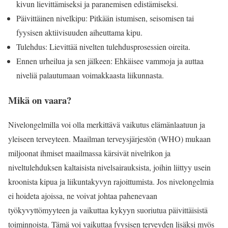
kivun lievittämiseksi ja paranemisen edistämiseksi.
Päivittäinen nivelkipu: Pitkään istumisen, seisomisen tai
fyysisen aktiivisuuden aiheuttama kipu.
Tulehdus: Lievittää nivelten tulehdusprosessien oireita.
Ennen urheilua ja sen jälkeen: Ehkäisee vammoja ja auttaa
niveliä palautumaan voimakkaasta liikunnasta.
Mikä on vaara?
Nivelongelmilla voi olla merkittävä vaikutus elämänlaatuun ja
yleiseen terveyteen. Maailman terveysjärjestön (WHO) mukaan
miljoonat ihmiset maailmassa kärsivät nivelrikon ja
niveltulehduksen kaltaisista nivelsairauksista, joihin liittyy usein
kroonista kipua ja liikuntakyvyn rajoittumista. Jos nivelongelmia
ei hoideta ajoissa, ne voivat johtaa pahenevaan
työkyvyttömyyteen ja vaikuttaa kykyyn suoriutua päivittäisistä
toiminnoista. Tämä voi vaikuttaa fyysisen terveyden lisäksi myös