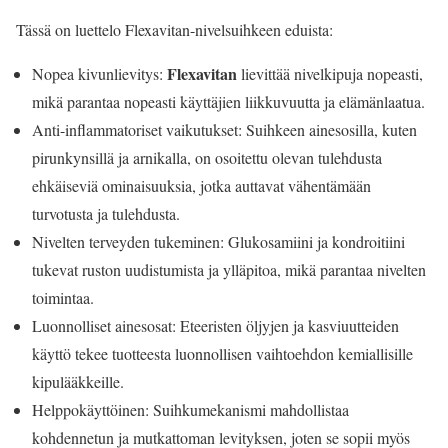
Tässä on luettelo Flexavitan-nivelsuihkeen eduista:
Flexavitan
Nopea kivunlievitys:
lievittää nivelkipuja nopeasti,
mikä parantaa nopeasti käyttäjien liikkuvuutta ja elämänlaatua.
Anti-inflammatoriset vaikutukset: Suihkeen ainesosilla, kuten
pirunkynsillä ja arnikalla, on osoitettu olevan tulehdusta
ehkäiseviä ominaisuuksia, jotka auttavat vähentämään
turvotusta ja tulehdusta.
Nivelten terveyden tukeminen: Glukosamiini ja kondroitiini
tukevat ruston uudistumista ja ylläpitoa, mikä parantaa nivelten
toimintaa.
Luonnolliset ainesosat: Eteeristen öljyjen ja kasviuutteiden
käyttö tekee tuotteesta luonnollisen vaihtoehdon kemiallisille
kipulääkkeille.
Helppokäyttöinen: Suihkumekanismi mahdollistaa
kohdennetun ja mutkattoman levityksen, joten se sopii myös