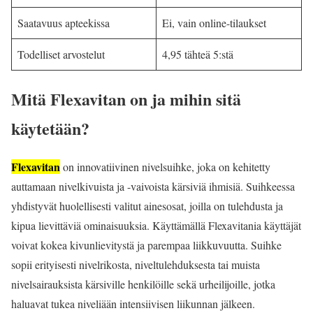
Saatavuus apteekissa
Ei, vain online-tilaukset
Todelliset arvostelut
4,95 tähteä 5:stä
Mitä Flexavitan on ja mihin sitä
käytetään?
Flexavitan
on innovatiivinen nivelsuihke, joka on kehitetty
auttamaan nivelkivuista ja -vaivoista kärsiviä ihmisiä. Suihkeessa
yhdistyvät huolellisesti valitut ainesosat, joilla on tulehdusta ja
kipua lievittäviä ominaisuuksia. Käyttämällä Flexavitania käyttäjät
voivat kokea kivunlievitystä ja parempaa liikkuvuutta. Suihke
sopii erityisesti nivelrikosta, niveltulehduksesta tai muista
nivelsairauksista kärsiville henkilöille sekä urheilijoille, jotka
haluavat tukea niveliään intensiivisen liikunnan jälkeen.