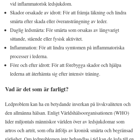
vid inflammatorisk ledsjukdom.
Skador orsakade av idrott: För att främja läkning och lindra
smärta efter skada eller överansträngning av leder.
Daglig ledsmärta: För smärta som orsakas av långvarigt
sittande, stående eller fysisk aktivitet.
Inflammation: För att lindra symtomen på inflammatoriska
processer i lederna.
Före och efter idrott: För att förebygga skador och hjälpa
lederna att återhämta sig efter intensiv träning.
Vad är det som är farligt?
Ledproblem kan ha en betydande inverkan på livskvaliteten och
den allmänna hälsan. Enligt Världshälsoorganisationen (WHO)
lider miljontals människor världen över av ledsjukdomar som
artros och artrit, som ofta åtföljs av kronisk smärta och begränsad
rörlighet. Om ledproblemen inte behandlas i tid kan de leda till en