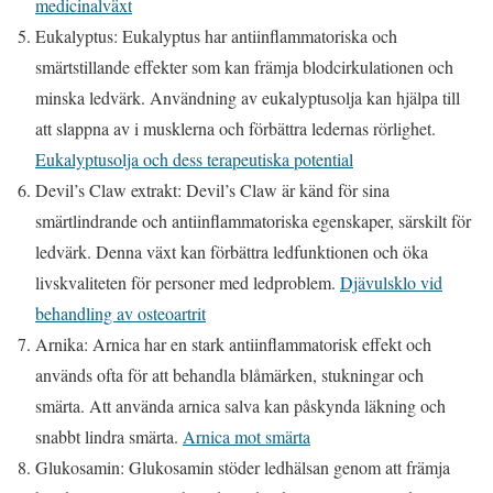
medicinalväxt
Eukalyptus: Eukalyptus har antiinflammatoriska och
smärtstillande effekter som kan främja blodcirkulationen och
minska ledvärk. Användning av eukalyptusolja kan hjälpa till
att slappna av i musklerna och förbättra ledernas rörlighet.
Eukalyptusolja och dess terapeutiska potential
Devil’s Claw extrakt: Devil’s Claw är känd för sina
smärtlindrande och antiinflammatoriska egenskaper, särskilt för
ledvärk. Denna växt kan förbättra ledfunktionen och öka
livskvaliteten för personer med ledproblem.
Djävulsklo vid
behandling av osteoartrit
Arnika: Arnica har en stark antiinflammatorisk effekt och
används ofta för att behandla blåmärken, stukningar och
smärta. Att använda arnica salva kan påskynda läkning och
snabbt lindra smärta.
Arnica mot smärta
Glukosamin: Glukosamin stöder ledhälsan genom att främja