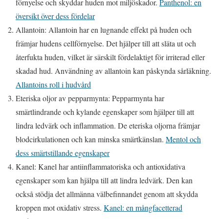
förnyelse och skyddar huden mot miljöskador.
Panthenol: en
översikt över dess fördelar
Allantoin: Allantoin har en lugnande effekt på huden och
främjar hudens cellförnyelse. Det hjälper till att släta ut och
återfukta huden, vilket är särskilt fördelaktigt för irriterad eller
skadad hud. Användning av allantoin kan påskynda sårläkning.
Allantoins roll i hudvård
Eteriska oljor av pepparmynta: Pepparmynta har
smärtlindrande och kylande egenskaper som hjälper till att
lindra ledvärk och inflammation. De eteriska oljorna främjar
blodcirkulationen och kan minska smärtkänslan.
Mentol och
dess smärtstillande egenskaper
Kanel: Kanel har antiinflammatoriska och antioxidativa
egenskaper som kan hjälpa till att lindra ledvärk. Den kan
också stödja det allmänna välbefinnandet genom att skydda
kroppen mot oxidativ stress.
Kanel: en mångfacetterad