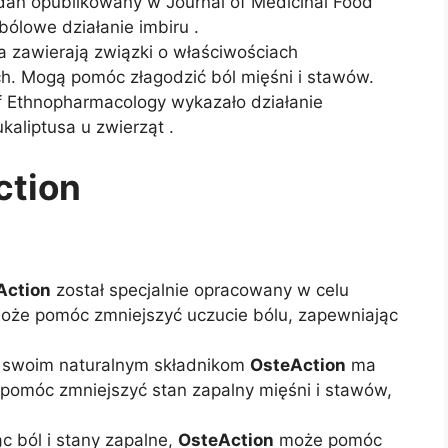
dań opublikowany w Journal of Medicinal Food
bólowe działanie imbiru .
sa zawierają związki o właściwościach
h. Mogą pomóc złagodzić ból mięśni i stawów.
f Ethnopharmacology wykazało działanie
kaliptusa u zwierząt .
ction
Action
został specjalnie opracowany w celu
Może pomóc zmniejszyć uczucie bólu, zapewniając
i swoim naturalnym składnikom
OsteAction
ma
pomóc zmniejszyć stan zapalny mięśni i stawów,
c ból i stany zapalne,
OsteAction
może pomóc