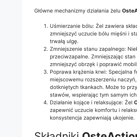
Główne mechanizmy działania żelu
OsteA
Uśmierzanie bólu: Żel zawiera skł
zmniejszyć uczucie bólu mięśni i 
trwałą ulgę.
Zmniejszenie stanu zapalnego: Niek
przeciwzapalne. Zmniejszając sta
zmniejszyć obrzęk i poprawić mobi
Poprawa krążenia krwi: Specjalna 
miejscowemu rozszerzeniu naczyń, 
dotkniętych tkankach. Może to przyc
stawów, wspierając tym samym ich
Działanie kojące i relaksujące: Żel
O
zapewnić uczucie komfortu i relaks
konsystencja zapewniają ukojenie.
Składniki
OsteActio