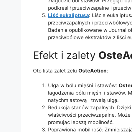
złagodzić ból stawów. Przegląd ba
podkreślił przeciwzapalne i przeciw
Liść eukaliptusa
: Liście eukaliptu
przeciwzapalnych i przeciwbólowyc
Badanie opublikowane w Journal o
przeciwbólowe ekstraktów z liści eu
Efekt i zalety
OsteA
Oto lista zalet żelu
OsteAction
:
Ulga w bólu mięśni i stawów:
Oste
łagodzenia bólu mięśni i stawów. 
natychmiastową i trwałą ulgę.
Redukcja stanów zapalnych: Dzięk
właściwości przeciwzapalne. Może 
promując lepszą mobilność.
Poprawiona mobilność: Zmniejszają