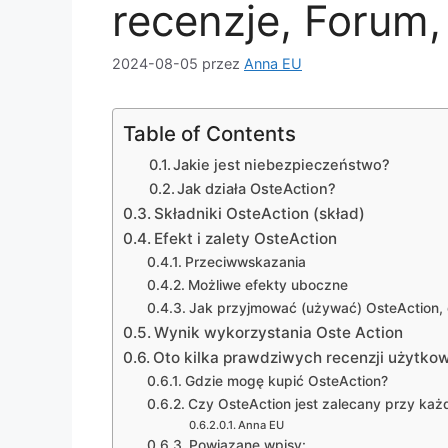
recenzje, Forum,
2024-08-05
przez
Anna EU
Table of Contents
Jakie jest niebezpieczeństwo?
Jak działa OsteAction?
Składniki OsteAction (skład)
Efekt i zalety OsteAction
Przeciwwskazania
Możliwe efekty uboczne
Jak przyjmować (używać) OsteAction,
Wynik wykorzystania Oste Action
Oto kilka prawdziwych recenzji użytko
Gdzie mogę kupić OsteAction?
Czy OsteAction jest zalecany przy każ
Anna EU
Powiązane wpisy: