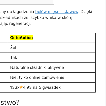
zony do łagodzenia
bólów mięśni i stawów
. Dzięki
 składnikach żel szybko wnika w skórę,
ając regeneracji.
OsteAction
Żel
Tak
Naturalne składniki aktywne
Nie, tylko online zamówienie
133x
4,93 na 5 gwiazdek
ństwo?