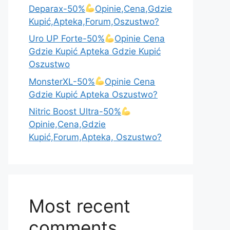
Deparax-50%
Opinie,Cena,Gdzie
Kupić,Apteka,Forum,Oszustwo?
Uro UP Forte-50%
Opinie Cena
Gdzie Kupić Apteka Gdzie Kupić
Oszustwo
MonsterXL-50%
Opinie Cena
Gdzie Kupić Apteka Oszustwo?
Nitric Boost Ultra-50%
Opinie,Cena,Gdzie
Kupić,Forum,Apteka, Oszustwo?
Most recent
comments