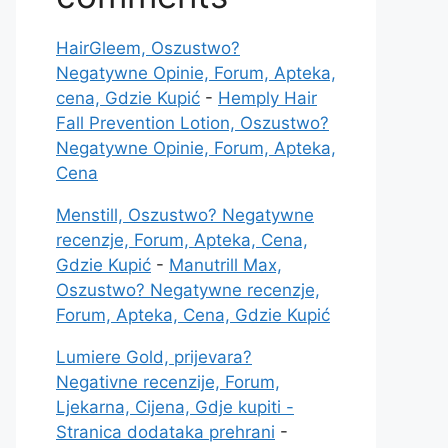
HairGleem, Oszustwo?
Negatywne Opinie, Forum, Apteka,
cena, Gdzie Kupić
-
Hemply Hair
Fall Prevention Lotion, Oszustwo?
Negatywne Opinie, Forum, Apteka,
Cena
Menstill, Oszustwo? Negatywne
recenzje, Forum, Apteka, Cena,
Gdzie Kupić
-
Manutrill Max,
Oszustwo? Negatywne recenzje,
Forum, Apteka, Cena, Gdzie Kupić
Lumiere Gold, prijevara?
Negativne recenzije, Forum,
Ljekarna, Cijena, Gdje kupiti -
Stranica dodataka prehrani
-