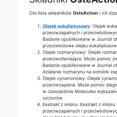
Oto lista składników
OsteAction
i ich dzi
Olejek eukaliptusowy
: Olejek euk
przeciwzapalnych i przeciwbólowyc
Badanie opublikowane w Journal o
przeciwbólowe olejku eukaliptuso
Olejek rozmarynowy: Olejek rozma
przeciwutleniające. Może pomóc zm
Badanie opublikowane w Journal o
działanie rozmarynu na komórki za
Olejek cynamonowy: Olejek cynam
przeciwzapalne. Może pomóc złago
w czasopiśmie Molecules wykazało
szczurów.
Ekstrakt z imbiru: Ekstrakt z imbir
przeciwzapalnych i przeciwbólowyc