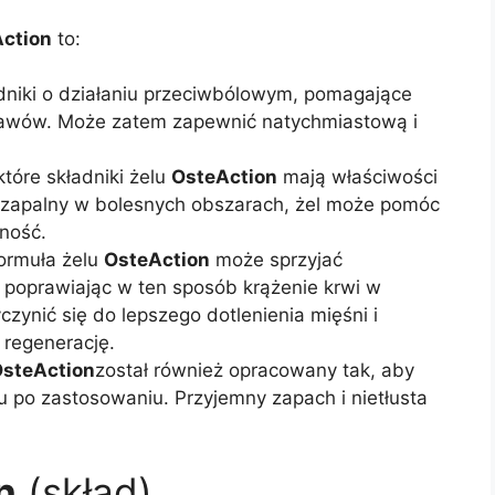
ction
to:
adniki o działaniu przeciwbólowym, pomagające
stawów. Może zatem zapewnić natychmiastową i
tóre składniki żelu
OsteAction
mają właściwości
n zapalny w bolesnych obszarach, żel może pomóc
lność.
formuła żelu
OsteAction
może sprzyjać
poprawiając w ten sposób krążenie krwi w
zynić się do lepszego dotlenienia mięśni i
 regenerację.
steAction
został również opracowany tak, aby
u po zastosowaniu. Przyjemny zapach i nietłusta
n
(skład)