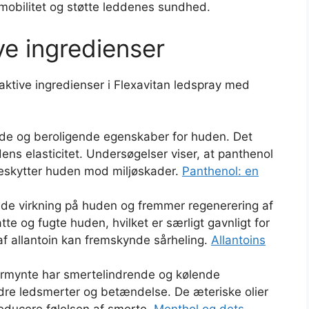
e mobilitet og støtte leddenes sundhed.
ve ingredienser
 aktive ingredienser i Flexavitan ledspray med
nde og beroligende egenskaber for huden. Det
ns elasticitet. Undersøgelser viser, at panthenol
eskytter huden mod miljøskader.
Panthenol: en
ende virkning på huden og fremmer regenerering af
te og fugte huden, hvilket er særligt gavnligt for
 af allantoin kan fremskynde sårheling.
Allantoins
ermynte har smertelindrende og kølende
dre ledsmerter og betændelse. De æteriske olier