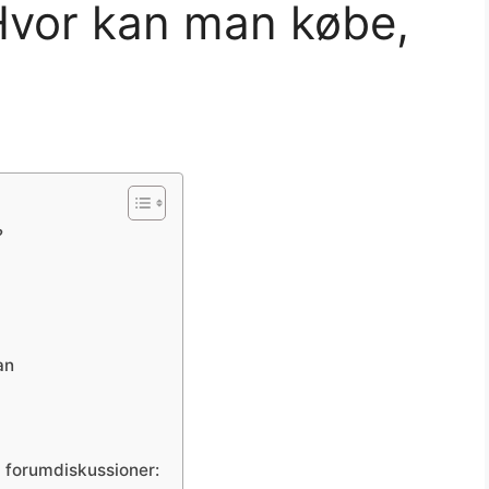
Hvor kan man købe,
?
an
a forumdiskussioner: