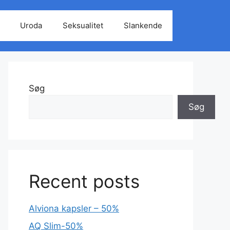
Uroda
Seksualitet
Slankende
Søg
Søg
Recent posts
Alviona kapsler – 50%
AQ Slim-50%