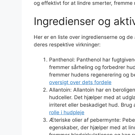
og effektivt for at lindre smerter, fremm
Ingredienser og akti
Her er en liste over ingredienserne og de
deres respektive virkninger:
Panthenol: Panthenol har fugtgive
fremmer sårheling og forbedrer hude
fremmer hudens regenerering og b
oversigt over dets fordele
Allantoin: Allantoin har en berolig
hudceller. Det hjælper med at udglat
irriteret eller beskadiget hud. Brug
rolle i hudpleje
Æteriske olier af pebermynte: Peb
egenskaber, der hjælper med at lin