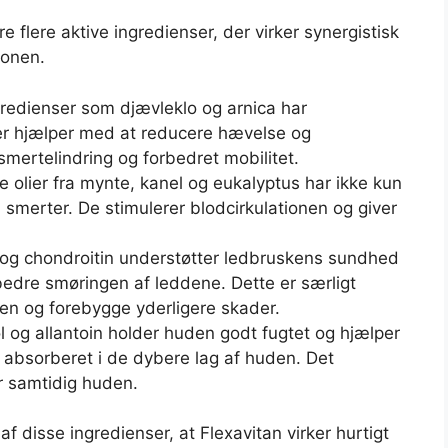
e flere aktive ingredienser, der virker synergistisk
ionen.
gredienser som djævleklo og arnica har
er hjælper med at reducere hævelse og
smertelindring og forbedret mobilitet.
 olier fra mynte, kanel og eukalyptus har ikke kun
 smerter. De stimulerer blodcirkulationen og giver
 og chondroitin understøtter ledbruskens sundhed
edre smøringen af leddene. Dette er særligt
onen og forebygge yderligere skader.
og allantoin holder huden godt fugtet og hjælper
e absorberet i de dybere lag af huden. Det
r samtidig huden.
f disse ingredienser, at Flexavitan virker hurtigt