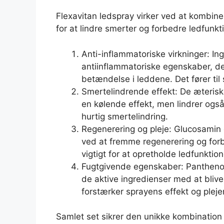
Flexavitan ledspray virker ved at kombiner
for at lindre smerter og forbedre ledfunkt
Anti-inflammatoriske virkninger: In
antiinflammatoriske egenskaber, d
betændelse i leddene. Det fører til 
Smertelindrende effekt: De æteriske
en kølende effekt, men lindrer også
hurtig smertelindring.
Regenerering og pleje: Glucosamin
ved at fremme regenerering og forb
vigtigt for at opretholde ledfunkti
Fugtgivende egenskaber: Panthenol 
de aktive ingredienser med at bliv
forstærker sprayens effekt og pleje
Samlet set sikrer den unikke kombination a