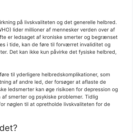
kning på livskvaliteten og det generelle helbred.
HO) lider millioner af mennesker verden over af
fte er ledsaget af kroniske smerter og begrænset
 i tide, kan de føre til forværret invaliditet og
eter. Det kan ikke kun påvirke det fysiske helbred,
re til yderligere helbredskomplikationer, som
tning af andre led, der forsøger at aflaste de
iske ledsmerter kan øge risikoen for depression og
en af smerter og psykiske problemer. Tidlig
 nøglen til at opretholde livskvaliteten for de
 det?