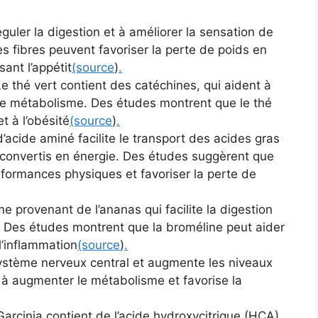
éguler la digestion et à améliorer la sensation de
s fibres peuvent favoriser la perte de poids en
sant l’appétit
(source
)
.
 Le thé vert contient des catéchines, qui aident à
 le métabolisme. Des études montrent que le thé
t à l’obésité
(source
)
.
d’acide aminé facilite le transport des acides gras
t convertis en énergie. Des études suggèrent que
erformances physiques et favoriser la perte de
 provenant de l’ananas qui facilite la digestion
s. Des études montrent que la broméline peut aider
 l’inflammation
(source
)
.
 système nerveux central et augmente les niveaux
 à augmenter le métabolisme et favorise la
 Garcinia contient de l’acide hydroxycitrique (HCA),