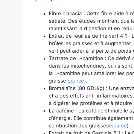
Fibre d’acacia : Cette fibre aide à r
satiété. Des études montrent que le
ralentissant la digestion et en rédui
Extrait de feuilles de thé vert 4:1 :
brûler les graisses et à augmenter
vert peut aider à la perte de poids e
Tartrate de L-carnitine : Ce dérivé 
dans les mitochondries, où ils son
la L-carnitine peut améliorer les p
graisse
(source
)
.
Bromélaïne (80 GDU/g) : Une enzyme
et a des effets anti-inflammatoire
à digérer les protéines et à réduire
La caféine : La caféine stimule le
d’énergie. Elle contribue également
combustion des graisses
(source
)
.
Extrait de fruit de Garcinia 5:1 : Le