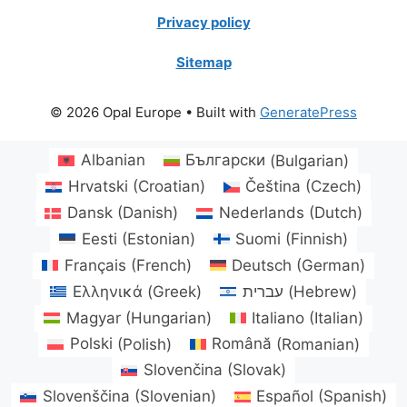
Privacy policy
Sitemap
© 2026 Opal Europe
• Built with
GeneratePress
Albanian
Български
(
Bulgarian
)
Hrvatski
(
Croatian
)
Čeština
(
Czech
)
Dansk
(
Danish
)
Nederlands
(
Dutch
)
Eesti
(
Estonian
)
Suomi
(
Finnish
)
Français
(
French
)
Deutsch
(
German
)
Ελληνικά
(
Greek
)
עברית
(
Hebrew
)
Magyar
(
Hungarian
)
Italiano
(
Italian
)
Polski
(
Polish
)
Română
(
Romanian
)
Slovenčina
(
Slovak
)
Slovenščina
(
Slovenian
)
Español
(
Spanish
)