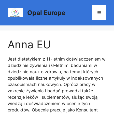
Pereiti
prie
Opal Europe
Meniu
turinio
Anna EU
Jest dietetykiem z 11-letnim doświadczeniem w
dziedzinie żywienia i 6-letnimi badaniami w
dziedzinie nauk o zdrowiu, na temat których
opublikowała liczne artykuły w indeksowanych
czasopismach naukowych. Oprócz pracy w
zakresie żywienia i badań prowadzi także
recenzje leków i suplementów, służąc swoją
wiedzą i doświadczeniem w ocenie tych
produktów. Obecnie pracuje jako Konsultant