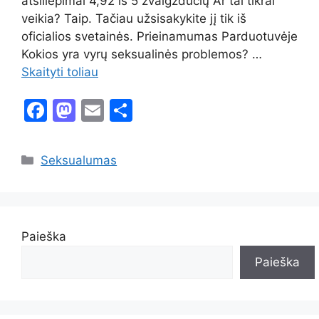
atsiliepimai 4,92 iš 5 žvaigždučių Ar tai tikrai
veikia? Taip. Tačiau užsisakykite jį tik iš
oficialios svetainės. Prieinamumas Parduotuvėje
Kokios yra vyrų seksualinės problemos? …
Skaityti toliau
F
M
E
S
a
a
m
h
c
st
ai
ar
Kategorijos
Seksualumas
e
o
l
e
b
d
o
o
Paieška
o
n
Paieška
k