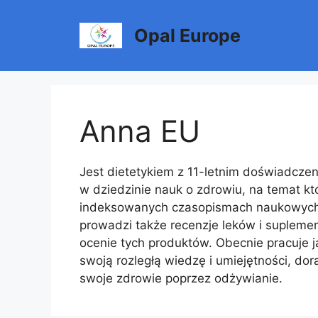
Hop
til
Opal Europe
indhold
Anna EU
Jest dietetykiem z 11-letnim doświadczen
w dziedzinie nauk o zdrowiu, na temat kt
indeksowanych czasopismach naukowych. 
prowadzi także recenzje leków i supleme
ocenie tych produktów. Obecnie pracuje j
swoją rozległą wiedzę i umiejętności, do
swoje zdrowie poprzez odżywianie.