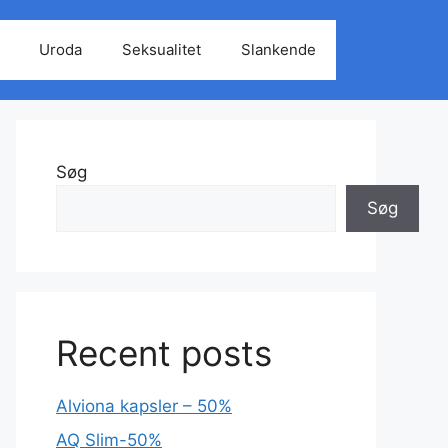
Uroda
Seksualitet
Slankende
Søg
Søg
Recent posts
Alviona kapsler – 50%
AQ Slim-50%