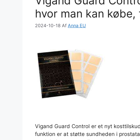
Vigand Guard Contr
o
n
k
hvor man kan købe, 
2024-10-18
Af
Anna EU
Vigand Guard Control er et nyt kosttilskud
funktion er at støtte sundheden i prostat