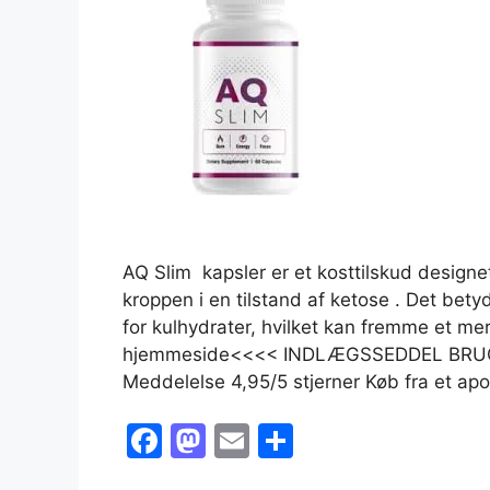
AQ Slim kapsler er et kosttilskud designet
kroppen i en tilstand af ketose . Det betyd
for kulhydrater, hvilket kan fremme et me
hjemmeside<<<< INDLÆGSSEDDEL BRUGE
Meddelelse 4,95/5 stjerner Køb fra et a
F
M
E
S
a
a
m
h