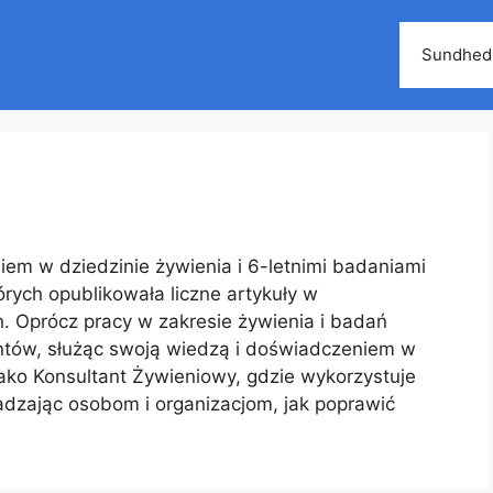
Sundhed
iem w dziedzinie żywienia i 6-letnimi badaniami
órych opublikowała liczne artykuły w
Oprócz pracy w zakresie żywienia i badań
ntów, służąc swoją wiedzą i doświadczeniem w
ako Konsultant Żywieniowy, gdzie wykorzystuje
radzając osobom i organizacjom, jak poprawić