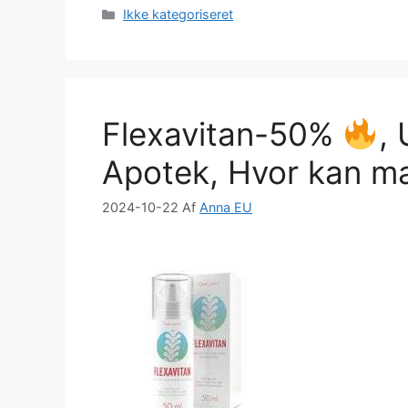
c
st
ai
ar
Kategorier
Ikke kategoriseret
e
o
l
e
b
d
o
o
Flexavitan-50%
, 
o
n
k
Apotek, Hvor kan ma
2024-10-22
Af
Anna EU