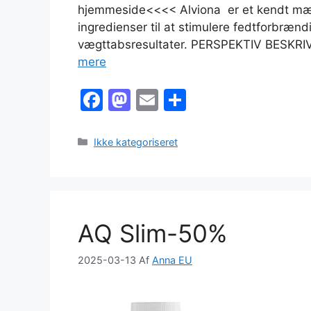
hjemmeside<<<< Alviona er et kendt mær
ingredienser til at stimulere fedtforbrænd
vægttabsresultater. PERSPEKTIV BESKRIV
mere
F
M
E
S
a
a
m
h
c
st
ai
ar
Kategorier
Ikke kategoriseret
e
o
l
e
b
d
o
o
AQ Slim-50%
o
n
k
2025-03-13
Af
Anna EU