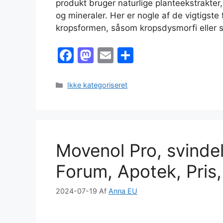
produkt bruger naturlige planteekstrakter,
og mineraler. Her er nogle af de vigtigste 
kropsformen, såsom kropsdysmorfi eller s
F
M
E
S
a
a
m
h
c
st
ai
ar
Kategorier
Ikke kategoriseret
e
o
l
e
b
d
o
o
Movenol Pro, svinde
o
n
k
Forum, Apotek, Pris
2024-07-19
Af
Anna EU