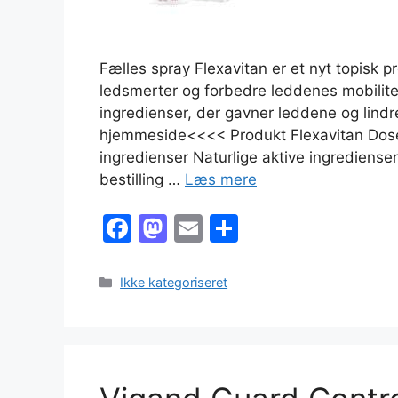
Fælles spray Flexavitan er et nyt topisk pro
ledsmerter og forbedre leddenes mobilite
ingredienser, der gavner leddene og lindr
hjemmeside<<<< Produkt Flexavitan Dose
ingredienser Naturlige aktive ingrediense
bestilling …
Læs mere
F
M
E
S
a
a
m
h
c
st
ai
ar
Kategorier
Ikke kategoriseret
e
o
l
e
b
d
o
o