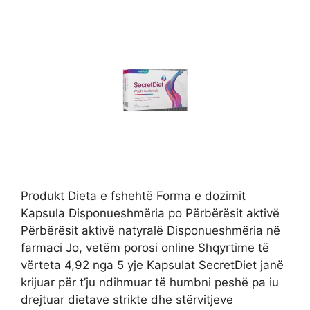
Produkt Dieta e fshehtë Forma e dozimit
Kapsula Disponueshmëria po Përbërësit aktivë
Përbërësit aktivë natyralë Disponueshmëria në
farmaci Jo, vetëm porosi online Shqyrtime të
vërteta 4,92 nga 5 yje Kapsulat SecretDiet janë
krijuar për t’ju ndihmuar të humbni peshë pa iu
drejtuar dietave strikte dhe stërvitjeve