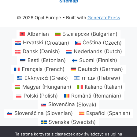
Sitemap
© 2026 Opal Europe
• Built with
GeneratePress
Albanian
Български
(
Bulgarian
)
Hrvatski
(
Croatian
)
Čeština
(
Czech
)
Dansk
(
Danish
)
Nederlands
(
Dutch
)
Eesti
(
Estonian
)
Suomi
(
Finnish
)
Français
(
French
)
Deutsch
(
German
)
Ελληνικά
(
Greek
)
עברית
(
Hebrew
)
Magyar
(
Hungarian
)
Italiano
(
Italian
)
Polski
(
Polish
)
Română
(
Romanian
)
Slovenčina
(
Slovak
)
Slovenščina
(
Slovenian
)
Español
(
Spanish
)
Svenska
(
Swedish
)
Português
(
Portuguese, Portugal
)
Ta strona korzysta z ciasteczek aby świadczyć usługi na