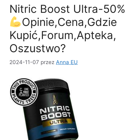
o
o
Nitric Boost Ultra-50%
o
n
k
Opinie,Cena,Gdzie
Kupić,Forum,Apteka,
Oszustwo?
2024-11-07
przez
Anna EU