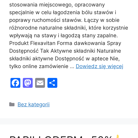
stosowania miejscowego, opracowany
specjalnie w celu łagodzenia bólu stawów i
poprawy ruchomości stawów. Łączy w sobie
różnorodne naturalne składniki, które korzystnie
wpływają na stawy i łagodzą stany zapalne.
Produkt Flexavitan Forma dawkowania Spray
Dostępność Tak Aktywne składniki Naturalne
składniki aktywne Dostępność w aptece Nie,
tylko online zamówienie …
Dowiedz się więcej
F
M
E
S
a
a
m
h
c
st
ai
ar
Kategorie
Bez kategorii
e
o
l
e
b
d
o
o