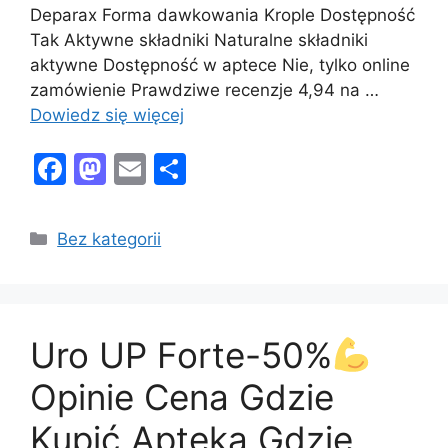
Deparax Forma dawkowania Krople Dostępność
Tak Aktywne składniki Naturalne składniki
aktywne Dostępność w aptece Nie, tylko online
zamówienie Prawdziwe recenzje 4,94 na …
Dowiedz się więcej
F
M
E
S
a
a
m
h
c
st
ai
ar
Kategorie
Bez kategorii
e
o
l
e
b
d
o
o
Uro UP Forte-50%
o
n
k
Opinie Cena Gdzie
Kupić Apteka Gdzie