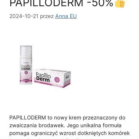
PAPILLODERM -50%
o
n
k
2024-10-21
przez
Anna EU
PAPILLODERM to nowy krem ​​przeznaczony do
zwalczania brodawek. Jego unikalna formuła
pomaga ograniczyć wzrost dotkniętych komórek