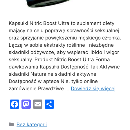
Kapsułki Nitric Boost Ultra to suplement diety
mający na celu poprawę sprawności seksualnej
oraz sprzyjanie powiększeniu męskiego członka.
Łączą w sobie ekstrakty roślinne i niezbędne
składniki odżywcze, aby wspierać libido i wigor
seksualny. Produkt Nitric Boost Ultra Forma
dawkowania Kapsułki Dostępność Tak Aktywne
składniki Naturalne składniki aktywne
Dostępność w aptece Nie, tylko online
zamówienie Prawdziwe …
Dowiedz się więcej
F
M
E
S
a
a
m
h
c
st
ai
ar
Kategorie
Bez kategorii