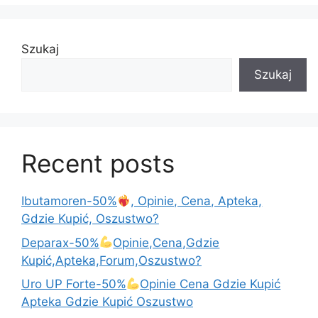
k
Szukaj
Szukaj
Recent posts
Ibutamoren-50%
, Opinie, Cena, Apteka,
Gdzie Kupić, Oszustwo?
Deparax-50%
Opinie,Cena,Gdzie
Kupić,Apteka,Forum,Oszustwo?
Uro UP Forte-50%
Opinie Cena Gdzie Kupić
Apteka Gdzie Kupić Oszustwo