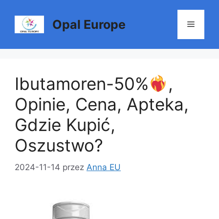
Przejdź
do
Opal Europe
Menu
treści
Ibutamoren-50%
,
Opinie, Cena, Apteka,
Gdzie Kupić,
Oszustwo?
2024-11-14
przez
Anna EU