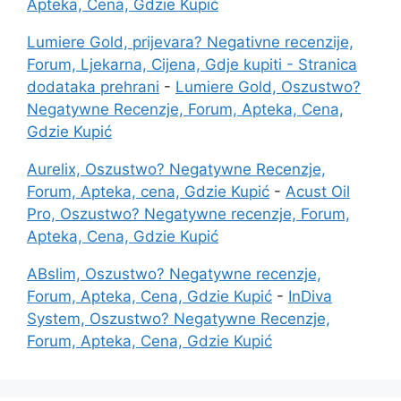
Apteka, Cena, Gdzie Kupić
Lumiere Gold, prijevara? Negativne recenzije,
Forum, Ljekarna, Cijena, Gdje kupiti - Stranica
dodataka prehrani
-
Lumiere Gold, Oszustwo?
Negatywne Recenzje, Forum, Apteka, Cena,
Gdzie Kupić
Aurelix, Oszustwo? Negatywne Recenzje,
Forum, Apteka, cena, Gdzie Kupić
-
Acust Oil
Pro, Oszustwo? Negatywne recenzje, Forum,
Apteka, Cena, Gdzie Kupić
ABslim, Oszustwo? Negatywne recenzje,
Forum, Apteka, Cena, Gdzie Kupić
-
InDiva
System, Oszustwo? Negatywne Recenzje,
Forum, Apteka, Cena, Gdzie Kupić