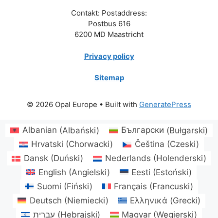
Contakt: Postaddress:
Postbus 616
6200 MD Maastricht
Privacy policy
Sitemap
© 2026 Opal Europe
• Built with
GeneratePress
Albanian
(
Albański
)
Български
(
Bułgarski
)
Hrvatski
(
Chorwacki
)
Čeština
(
Czeski
)
Dansk
(
Duński
)
Nederlands
(
Holenderski
)
English
(
Angielski
)
Eesti
(
Estoński
)
Suomi
(
Fiński
)
Français
(
Francuski
)
Deutsch
(
Niemiecki
)
Ελληνικά
(
Grecki
)
עברית
(
Hebrajski
)
Magyar
(
Węgierski
)