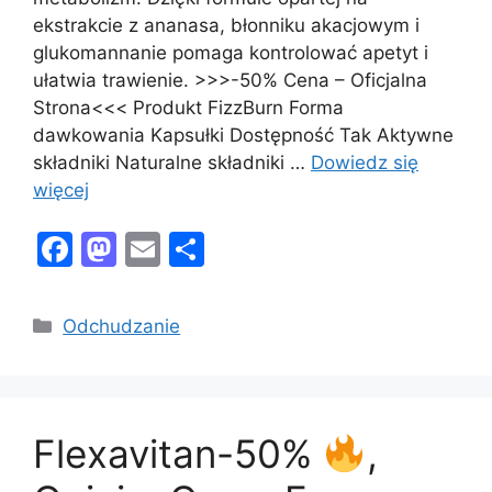
ekstrakcie z ananasa, błonniku akacjowym i
glukomannanie pomaga kontrolować apetyt i
ułatwia trawienie. >>>-50% Cena – Oficjalna
Strona<<< Produkt FizzBurn Forma
dawkowania Kapsułki Dostępność Tak Aktywne
składniki Naturalne składniki …
Dowiedz się
więcej
F
M
E
S
a
a
m
h
c
st
ai
ar
Kategorie
Odchudzanie
e
o
l
e
b
d
o
o
Flexavitan-50%
,
o
n