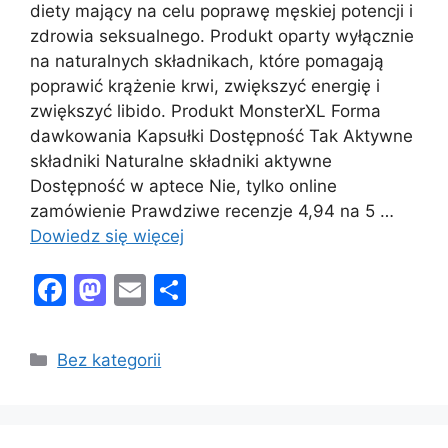
diety mający na celu poprawę męskiej potencji i
zdrowia seksualnego. Produkt oparty wyłącznie
na naturalnych składnikach, które pomagają
poprawić krążenie krwi, zwiększyć energię i
zwiększyć libido. Produkt MonsterXL Forma
dawkowania Kapsułki Dostępność Tak Aktywne
składniki Naturalne składniki aktywne
Dostępność w aptece Nie, tylko online
zamówienie Prawdziwe recenzje 4,94 na 5 …
Dowiedz się więcej
F
M
E
S
a
a
m
h
c
st
ai
ar
Kategorie
Bez kategorii
e
o
l
e
b
d