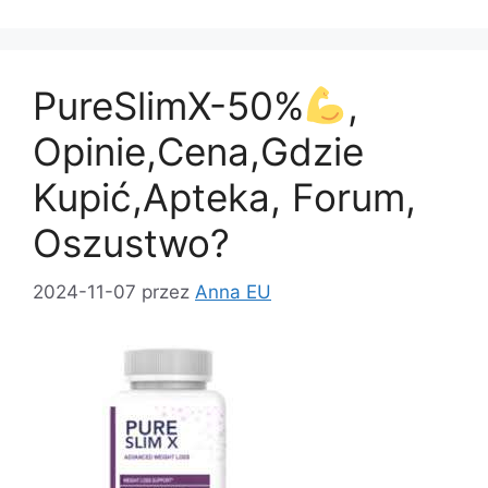
e
o
l
e
b
d
o
o
PureSlimX-50%
,
o
n
k
Opinie,Cena,Gdzie
Kupić,Apteka, Forum,
Oszustwo?
2024-11-07
przez
Anna EU