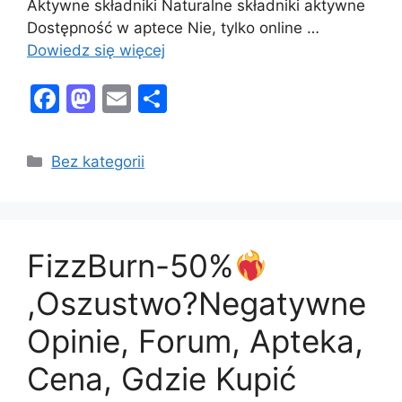
Aktywne składniki Naturalne składniki aktywne
Dostępność w aptece Nie, tylko online …
Dowiedz się więcej
F
M
E
S
a
a
m
h
c
st
ai
ar
Kategorie
Bez kategorii
e
o
l
e
b
d
o
o
FizzBurn-50%
o
n
k
,Oszustwo?Negatywne
Opinie, Forum, Apteka,
Cena, Gdzie Kupić