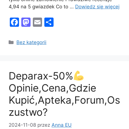
4,94 na 5 gwiazdek Co to …
Dowiedz się więcej
F
M
E
S
a
a
m
h
c
st
ai
ar
Kategorie
Bez kategorii
e
o
l
e
b
d
o
o
Deparax-50%
o
n
k
Opinie,Cena,Gdzie
Kupić,Apteka,Forum,Os
zustwo?
2024-11-08
przez
Anna EU