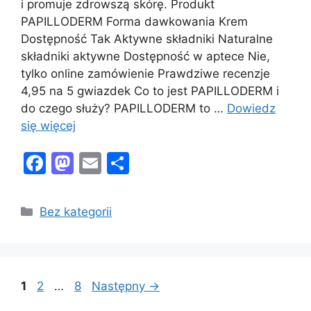
i promuje zdrowszą skórę. Produkt
PAPILLODERM Forma dawkowania Krem
Dostępność Tak Aktywne składniki Naturalne
składniki aktywne Dostępność w aptece Nie,
tylko online zamówienie Prawdziwe recenzje
4,95 na 5 gwiazdek Co to jest PAPILLODERM i
do czego służy? PAPILLODERM to …
Dowiedz
się więcej
F
M
E
S
a
a
m
h
c
st
ai
ar
Kategorie
Bez kategorii
e
o
l
e
b
d
o
o
Page
Page
Page
1
2
…
8
Następny
→
o
n