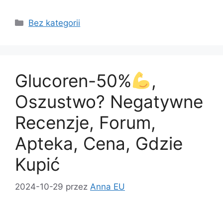
a
a
m
h
c
st
ai
ar
Kategorie
Bez kategorii
e
o
l
e
b
d
o
o
Glucoren-50%
,
o
n
k
Oszustwo? Negatywne
Recenzje, Forum,
Apteka, Cena, Gdzie
Kupić
2024-10-29
przez
Anna EU