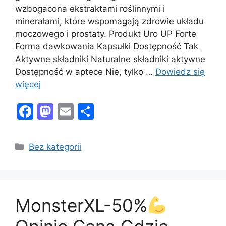
wzbogacona ekstraktami roślinnymi i
minerałami, które wspomagają zdrowie układu
moczowego i prostaty. Produkt Uro UP Forte
Forma dawkowania Kapsułki Dostępność Tak
Aktywne składniki Naturalne składniki aktywne
Dostępność w aptece Nie, tylko …
Dowiedz się
więcej
F
M
E
S
a
a
m
h
c
st
ai
ar
Kategorie
Bez kategorii
e
o
l
e
b
d
o
o
MonsterXL-50%
o
n
k