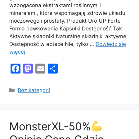
wzbogacona ekstraktami roślinnymi i
minerałami, które wspomagają zdrowie układu
moczowego i prostaty. Produkt Uro UP Forte
Forma dawkowania Kapsułki Dostępność Tak
Aktywne składniki Naturalne składniki aktywne
Dostępność w aptece Nie, tylko …
Dowiedz się
więcej
F
M
E
S
a
a
m
h
c
st
ai
ar
Kategorie
Bez kategorii
e
o
l
e
b
d
o
o
MonsterXL-50%
o
n
k