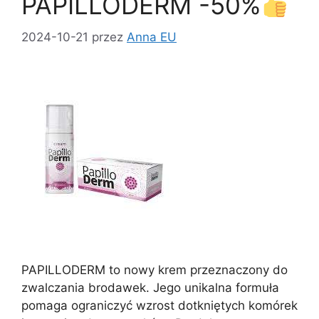
PAPILLODERM -50%
o
n
k
2024-10-21
przez
Anna EU
PAPILLODERM to nowy krem ​​przeznaczony do
zwalczania brodawek. Jego unikalna formuła
pomaga ograniczyć wzrost dotkniętych komórek