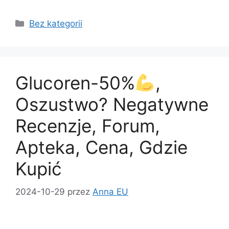
a
a
m
h
c
st
ai
ar
Kategorie
Bez kategorii
e
o
l
e
b
d
o
o
Glucoren-50%
,
o
n
k
Oszustwo? Negatywne
Recenzje, Forum,
Apteka, Cena, Gdzie
Kupić
2024-10-29
przez
Anna EU