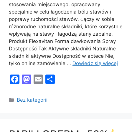
stosowania miejscowego, opracowany
specjalnie w celu łagodzenia bólu stawów i
poprawy ruchomości stawów. Łączy w sobie
różnorodne naturalne składniki, które korzystnie
wpływają na stawy i łagodzą stany zapalne.
Produkt Flexavitan Forma dawkowania Spray
Dostępność Tak Aktywne składniki Naturalne
składniki aktywne Dostępność w aptece Nie,
tylko online zamówienie …
Dowiedz się więcej
F
M
E
S
a
a
m
h
c
st
ai
ar
Kategorie
Bez kategorii
e
o
l
e
b
d
o
o