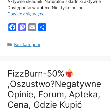
Aktywne składniki Naturalne składniki aktywne
Dostępność w aptece Nie, tylko online …
Dowiedz się więcej
F
M
E
S
a
a
m
h
c
st
ai
ar
Kategorie
Bez kategorii
e
o
l
e
b
d
o
o
FizzBurn-50%
o
n
k
,Oszustwo?Negatywne
Opinie, Forum, Apteka,
Cena, Gdzie Kupić