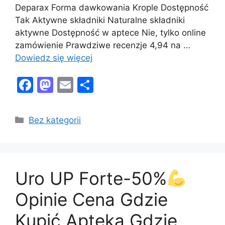
Deparax Forma dawkowania Krople Dostępność
Tak Aktywne składniki Naturalne składniki
aktywne Dostępność w aptece Nie, tylko online
zamówienie Prawdziwe recenzje 4,94 na …
Dowiedz się więcej
F
M
E
S
a
a
m
h
c
st
ai
ar
Kategorie
Bez kategorii
e
o
l
e
b
d
o
o
Uro UP Forte-50%
o
n
k
Opinie Cena Gdzie
Kupić Apteka Gdzie