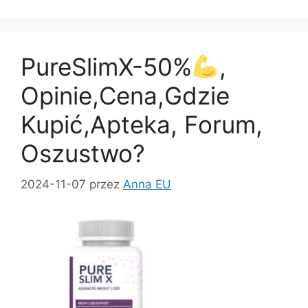
e
o
l
e
b
d
o
o
PureSlimX-50%
,
o
n
k
Opinie,Cena,Gdzie
Kupić,Apteka, Forum,
Oszustwo?
2024-11-07
przez
Anna EU