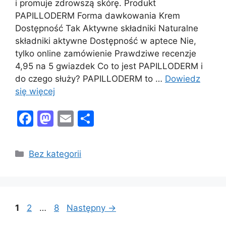
i promuje zdrowszą skórę. Produkt
PAPILLODERM Forma dawkowania Krem
Dostępność Tak Aktywne składniki Naturalne
składniki aktywne Dostępność w aptece Nie,
tylko online zamówienie Prawdziwe recenzje
4,95 na 5 gwiazdek Co to jest PAPILLODERM i
do czego służy? PAPILLODERM to …
Dowiedz
się więcej
F
M
E
S
a
a
m
h
c
st
ai
ar
Kategorie
Bez kategorii
e
o
l
e
b
d
o
o
Page
Page
Page
1
2
…
8
Następny
→
o
n