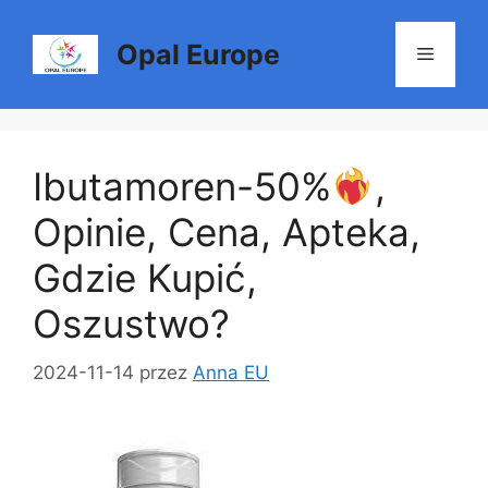
Przejdź
do
Opal Europe
Menu
treści
Ibutamoren-50%
,
Opinie, Cena, Apteka,
Gdzie Kupić,
Oszustwo?
2024-11-14
przez
Anna EU