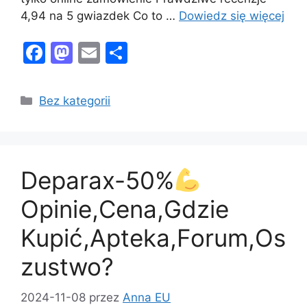
4,94 na 5 gwiazdek Co to …
Dowiedz się więcej
F
M
E
S
a
a
m
h
c
st
ai
ar
Kategorie
Bez kategorii
e
o
l
e
b
d
o
o
Deparax-50%
o
n
k
Opinie,Cena,Gdzie
Kupić,Apteka,Forum,Os
zustwo?
2024-11-08
przez
Anna EU