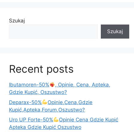
k
Szukaj
Szukaj
Recent posts
Ibutamoren-50%
, Opinie, Cena, Apteka,
Gdzie Kupić, Oszustwo?
Deparax-50%
Opinie,Cena,Gdzie
Kupić,Apteka,Forum,Oszustwo?
Uro UP Forte-50%
Opinie Cena Gdzie Kupić
Apteka Gdzie Kupić Oszustwo