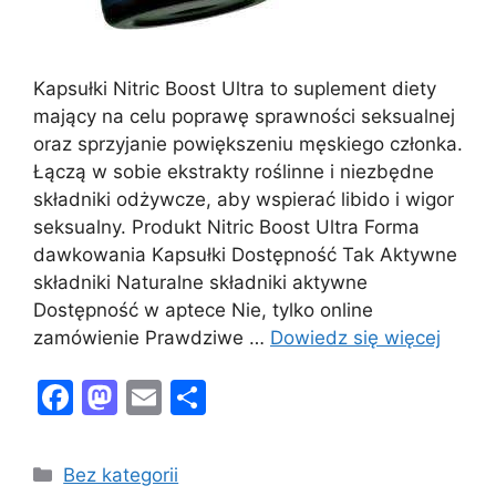
Kapsułki Nitric Boost Ultra to suplement diety
mający na celu poprawę sprawności seksualnej
oraz sprzyjanie powiększeniu męskiego członka.
Łączą w sobie ekstrakty roślinne i niezbędne
składniki odżywcze, aby wspierać libido i wigor
seksualny. Produkt Nitric Boost Ultra Forma
dawkowania Kapsułki Dostępność Tak Aktywne
składniki Naturalne składniki aktywne
Dostępność w aptece Nie, tylko online
zamówienie Prawdziwe …
Dowiedz się więcej
F
M
E
S
a
a
m
h
c
st
ai
ar
Kategorie
Bez kategorii