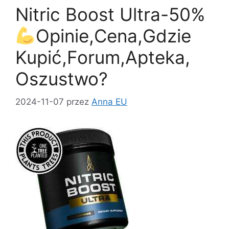
o
o
Nitric Boost Ultra-50%
o
n
k
Opinie,Cena,Gdzie
Kupić,Forum,Apteka,
Oszustwo?
2024-11-07
przez
Anna EU