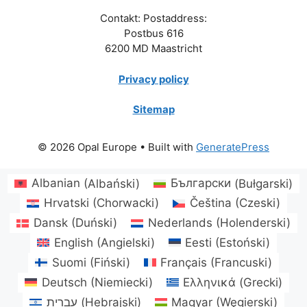
Contakt: Postaddress:
Postbus 616
6200 MD Maastricht
Privacy policy
Sitemap
© 2026 Opal Europe
• Built with
GeneratePress
Albanian
(
Albański
)
Български
(
Bułgarski
)
Hrvatski
(
Chorwacki
)
Čeština
(
Czeski
)
Dansk
(
Duński
)
Nederlands
(
Holenderski
)
English
(
Angielski
)
Eesti
(
Estoński
)
Suomi
(
Fiński
)
Français
(
Francuski
)
Deutsch
(
Niemiecki
)
Ελληνικά
(
Grecki
)
עברית
(
Hebrajski
)
Magyar
(
Węgierski
)