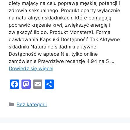
diety mający na celu poprawę męskiej potencji i
zdrowia seksualnego. Produkt oparty wyłącznie
na naturalnych składnikach, które pomagają
poprawić krążenie krwi, zwiększyć energię i
zwiększyć libido. Produkt MonsterXL Forma
dawkowania Kapsułki Dostępność Tak Aktywne
składniki Naturalne składniki aktywne
Dostępność w aptece Nie, tylko online
zamówienie Prawdziwe recenzje 4,94 na 5 …
Dowiedz się więcej
F
M
E
S
a
a
m
h
c
st
ai
ar
Kategorie
Bez kategorii
e
o
l
e
b
d