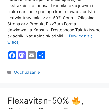
ekstrakcie z ananasa, błonniku akacjowym i
glukomannanie pomaga kontrolować apetyt i
ułatwia trawienie. >>>-50% Cena – Oficjalna
Strona<<< Produkt FizzBurn Forma
dawkowania Kapsułki Dostępność Tak Aktywne
składniki Naturalne składniki …
Dowiedz się
więcej
F
M
E
S
a
a
m
h
c
st
ai
ar
Kategorie
Odchudzanie
e
o
l
e
b
d
o
o
Flexavitan-50%
,
o
n