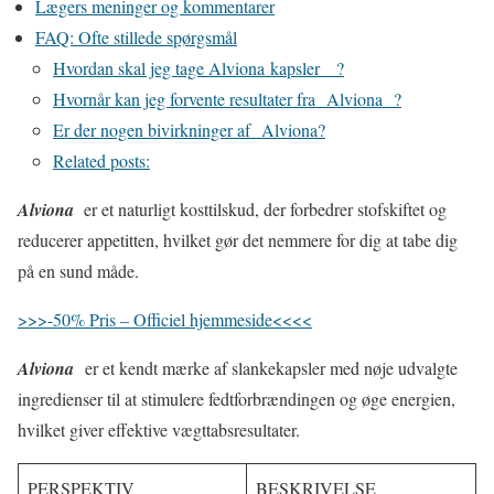
Lægers meninger og kommentarer
FAQ: Ofte stillede spørgsmål
Hvordan skal jeg tage Alviona kapsler ?
Hvornår kan jeg forvente resultater fra Alviona ?
Er der nogen bivirkninger af Alviona?
Related posts:
Alviona
er et naturligt kosttilskud, der forbedrer stofskiftet og
reducerer appetitten, hvilket gør det nemmere for dig at tabe dig
på en sund måde.
>>>-50% Pris – Officiel hjemmeside<<<<
Alviona
er et kendt mærke af slankekapsler med nøje udvalgte
ingredienser til at stimulere fedtforbrændingen og øge energien,
hvilket giver effektive vægttabsresultater.
PERSPEKTIV
BESKRIVELSE