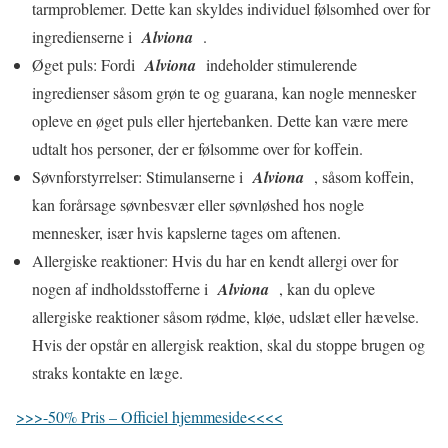
tarmproblemer. Dette kan skyldes individuel følsomhed over for
ingredienserne i
Alviona
.
Øget puls: Fordi
Alviona
indeholder stimulerende
ingredienser såsom grøn te og guarana, kan nogle mennesker
opleve en øget puls eller hjertebanken. Dette kan være mere
udtalt hos personer, der er følsomme over for koffein.
Søvnforstyrrelser: Stimulanserne i
Alviona
, såsom koffein,
kan forårsage søvnbesvær eller søvnløshed hos nogle
mennesker, især hvis kapslerne tages om aftenen.
Allergiske reaktioner: Hvis du har en kendt allergi over for
nogen af ​​indholdsstofferne i
Alviona
, kan du opleve
allergiske reaktioner såsom rødme, kløe, udslæt eller hævelse.
Hvis der opstår en allergisk reaktion, skal du stoppe brugen og
straks kontakte en læge.
>>>-50% Pris – Officiel hjemmeside<<<<