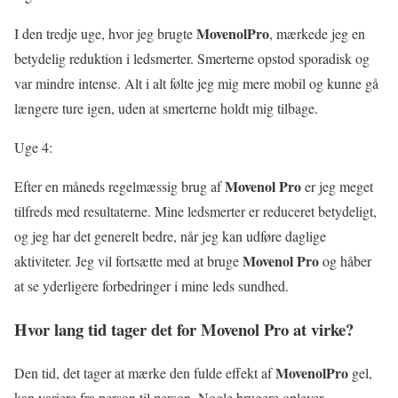
MovenolPro
I den tredje uge, hvor jeg brugte
, mærkede jeg en
betydelig reduktion i ledsmerter. Smerterne opstod sporadisk og
var mindre intense. Alt i alt følte jeg mig mere mobil og kunne gå
længere ture igen, uden at smerterne holdt mig tilbage.
Uge 4:
Movenol Pro
Efter en måneds regelmæssig brug af
er jeg meget
tilfreds med resultaterne. Mine ledsmerter er reduceret betydeligt,
og jeg har det generelt bedre, når jeg kan udføre daglige
Movenol Pro
aktiviteter. Jeg vil fortsætte med at bruge
og håber
at se yderligere forbedringer i mine leds sundhed.
Hvor lang tid tager det for
Movenol Pro
at virke?
MovenolPro
Den tid, det tager at mærke den fulde effekt af
gel,
kan variere fra person til person. Nogle brugere oplever