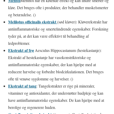
Mentol
Menthol har en kølende effekt og kan lindre smerter og
kløe. Det bruges ofte i produkter, der behandler muskelsmerter
og betændelse. ()
Melilotus officinalis ekstrakt
(sød kløver): Kløverekstrakt har
antiinflammatoriske og smertelindrende egenskaber. Forskning
tyder på, at det kan være effektivt til behandling af
ledproblemer.
Ekstrakt af frø
Aesculus Hippocastanum (hestekastanje):
Ekstrakt af hestekastanje har vasokonstriktoriske og
antiinflammatoriske egenskaber, der kan hjælpe med at
reducere hævelse og forbedre blodcirkulationen. Det bruges
ofte til venøse sygdomme og hævelser. ()
Ekstrakt af tang
: Tangekstrakter er rige på mineraler,
vitaminer og antioxidanter, der understøtter hudpleje og kan
have antiinflammatoriske egenskaber. De kan hjælpe med at
berolige og regenerere huden.