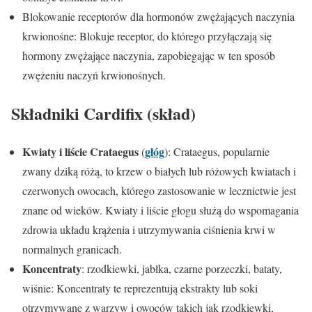
Blokowanie receptorów dla hormonów zwężających naczynia
krwionośne: Blokuje receptor, do którego przyłączają się
hormony zwężające naczynia, zapobiegając w ten sposób
zwężeniu naczyń krwionośnych.
Składniki
Cardifix
(skład)
Kwiaty i liście Crataegus
głóg
(
): Crataegus, popularnie
zwany dziką różą, to krzew o białych lub różowych kwiatach i
czerwonych owocach, którego zastosowanie w lecznictwie jest
znane od wieków. Kwiaty i liście głogu służą do wspomagania
zdrowia układu krążenia i utrzymywania ciśnienia krwi w
normalnych granicach.
Koncentraty
: rzodkiewki, jabłka, czarne porzeczki, bataty,
wiśnie: Koncentraty te reprezentują ekstrakty lub soki
otrzymywane z warzyw i owoców takich jak rzodkiewki,