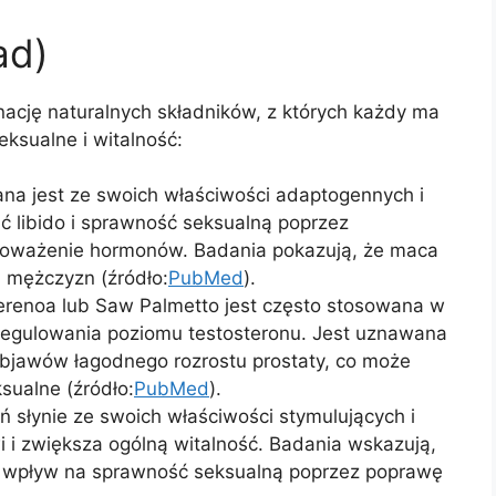
ad)
ację naturalnych składników, z których każdy ma
eksualne i witalność:
ana jest ze swoich właściwości adaptogennych i
 libido i sprawność seksualną poprzez
wnoważenie hormonów. Badania pokazują, że maca
 mężczyzn (źródło:
PubMed
).
erenoa lub Saw Palmetto jest często stosowana w
i regulowania poziomu testosteronu. Jest uznawana
 objawów łagodnego rozrostu prostaty, co może
sualne (źródło:
PubMed
).
eń słynie ze swoich właściwości stymulujących i
i i zwiększa ogólną witalność. Badania wskazują,
 wpływ na sprawność seksualną poprzez poprawę