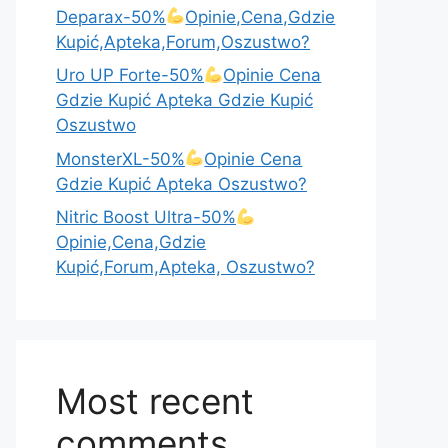
Deparax-50%
Opinie,Cena,Gdzie
Kupić,Apteka,Forum,Oszustwo?
Uro UP Forte-50%
Opinie Cena
Gdzie Kupić Apteka Gdzie Kupić
Oszustwo
MonsterXL-50%
Opinie Cena
Gdzie Kupić Apteka Oszustwo?
Nitric Boost Ultra-50%
Opinie,Cena,Gdzie
Kupić,Forum,Apteka, Oszustwo?
Most recent
comments