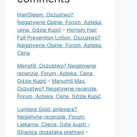
HairGleem, Oszustwo?
Negatywne Opinie, Forum, Apteka,
cena, Gdzie Kupić
-
Hemply Hair
Fall Prevention Lotion, Oszustwo?
Negatywne Opinie, Forum, Apteka,
Cena
Menstill, Oszustwo? Negatywne
recenzje, Forum, Apteka, Cena,
Gdzie Kupić
-
Manutrill Max,
Oszustwo? Negatywne recenzje,
Forum, Apteka, Cena, Gdzie Kupić
Lumiere Gold, prijevara?
Negativne recenzije, Forum,
Ljekarna, Cijena, Gdje kupiti -
Stranica dodataka prehrani
-