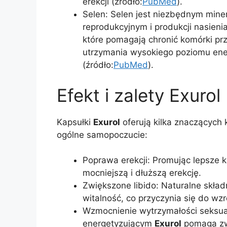
erekcji (źródło:
PubMed
).
Selen: Selen jest niezbędnym mine
reprodukcyjnym i produkcji nasieni
które pomagają chronić komórki pr
utrzymania wysokiego poziomu ener
(źródło:
PubMed
).
Efekt i zalety Exurol
Kapsułki
Exurol
oferują kilka znaczących 
ogólne samopoczucie:
Poprawa erekcji: Promując lepsze k
mocniejszą i dłuższą erekcję.
Zwiększone libido: Naturalne skład
witalność, co przyczynia się do wzro
Wzmocnienie wytrzymałości seksua
energetyzującym
Exurol
pomaga zw