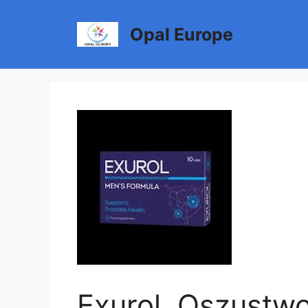
Przejdź
do
Opal Europe
treści
Exurol, Oszustw