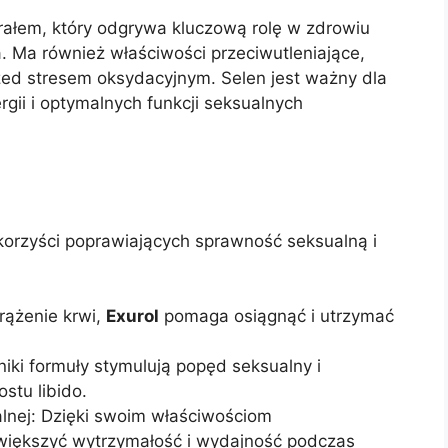
rałem, który odgrywa kluczową rolę w zdrowiu
a. Ma również właściwości przeciwutleniające,
zed stresem oksydacyjnym. Selen jest ważny dla
gii i optymalnych funkcji seksualnych
korzyści poprawiających sprawność seksualną i
rążenie krwi,
Exurol
pomaga osiągnąć i utrzymać
niki formuły stymulują popęd seksualny i
stu libido.
lnej: Dzięki swoim właściwościom
iększyć wytrzymałość i wydajność podczas