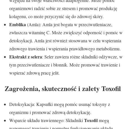
względu na swoje właściwości adaptogenne. Może pomóc
organizmowi radzić sobie ze stresem i promować produkcję
kolagenu, co może przyczynić się do zdrowej skóry.
Emblika
(Amla): Amla jest bogata w przeciwutleniacze,
zwłaszcza witaminę C. Może zwiększyć odporność i pomóc w
detoksykacji. Amla jest również stosowana w celu wspierania
zdrowego trawienia i wspierania prawidłowego metabolizmu.
Ekstrakt z selera
: Seler zawiera różne składniki odżywcze, w
tym przeciwutleniacze i błonnik. Może promować trawienie i
wspierać zdrową pracę jelit.
Zagrożenia, skuteczność i zalety
Toxofil
Detoksykacja: Kapsułki mogą pomóc usunąć toksyny z
organizmu i promować zdrową detoksykację.
Toxofil
Wsparcie układu trawiennego: Składniki
mogą
wspomagać trawienie i normalne funkcjonowanie układu