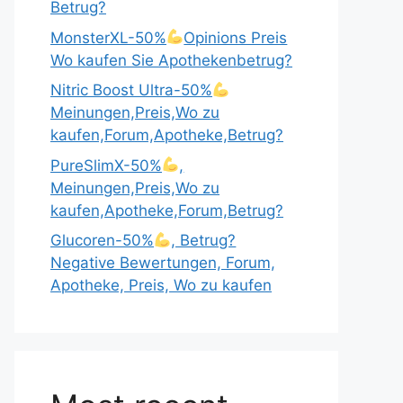
Betrug?
MonsterXL-50%
Opinions Preis
Wo kaufen Sie Apothekenbetrug?
Nitric Boost Ultra-50%
Meinungen,Preis,Wo zu
kaufen,Forum,Apotheke,Betrug?
PureSlimX-50%
,
Meinungen,Preis,Wo zu
kaufen,Apotheke,Forum,Betrug?
Glucoren-50%
, Betrug?
Negative Bewertungen, Forum,
Apotheke, Preis, Wo zu kaufen