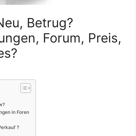
Neu, Betrug?
ungen, Forum, Preis,
es?
ew?
ngen in Foren
Verkauf ?